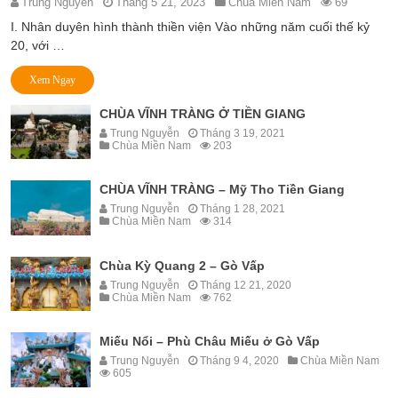
Trung Nguyễn
Tháng 5 21, 2023
Chùa Miền Nam
69
I. Nhân duyên hình thành thiền viện Vào những năm cuối thế kỷ
20, với …
Xem Ngay
CHÙA VĨNH TRÀNG Ở TIỀN GIANG
Trung Nguyễn
Tháng 3 19, 2021
Chùa Miền Nam
203
CHÙA VĨNH TRÀNG – Mỹ Tho Tiền Giang
Trung Nguyễn
Tháng 1 28, 2021
Chùa Miền Nam
314
Chùa Kỳ Quang 2 – Gò Vấp
Trung Nguyễn
Tháng 12 21, 2020
Chùa Miền Nam
762
Miếu Nổi – Phù Châu Miếu ở Gò Vấp
Trung Nguyễn
Tháng 9 4, 2020
Chùa Miền Nam
605