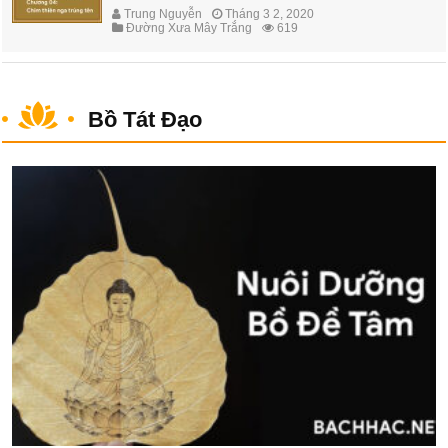
Trung Nguyễn
Tháng 3 2, 2020
Đường Xưa Mây Trắng
619
Bồ Tát Đạo