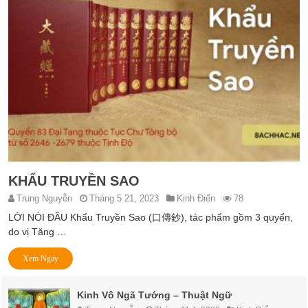
KHẨU TRUYỀN SAO
Trung Nguyễn
Tháng 5 21, 2023
Kinh Điển
78
LỜI NÓI ĐẦU Khẩu Truyền Sao (口傳鈔), tác phẩm gồm 3 quyển,
do vị Tăng …
Xem Ngay
Kinh Vô Ngã Tướng – Thuật Ngữ