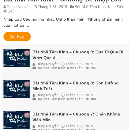
Trung Nguyễn
Tháng 7 31, 2019
Bát Nhã Tâm Kinh
,
Kinh Điển
243
Nhập Lưu Câu hỏi thứ nhất: Osho thân mến, “Những phẩm hạnh
của một ẩn …
Xem Ngay
Bát Nhã Tâm Kinh – Chương 9: Qua Đi Qua Đi,
Vượt Qua đi
Trung Nguyễn
Tháng 7 31, 2019
Bát Nhã Tâm Kinh
,
Kinh Điển
205
Bát Nhã Tâm Kinh – Chương 8: Con Đường
Minh Triết
Trung Nguyễn
Tháng 7 31, 2019
Bát Nhã Tâm Kinh
,
Kinh Điển
380
Bát Nhã Tâm Kinh – Chương 7: Chân Không
Viên Mãn
Trung Nguyễn
Tháng 7 31, 2019