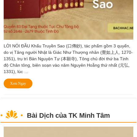
LỜI NÓI ĐẦU Khẩu Truyền Sao (口傳鈔), tác phẩm gồm 3 quyển,
do vị Tăng người Nhật là Giác Như Thượng nhân (覺如上人, 1270-
1351), trụ trì Bản Nguyện Tự (本願寺), Tông chủ đời thứ ba Tịnh
độ Chân tông, biên soạn vào năm Nguyên Hoằng thứ nhất (元弘,
1331), lúc …
Xem Ngay
Bài Dịch của TK Minh Tâm