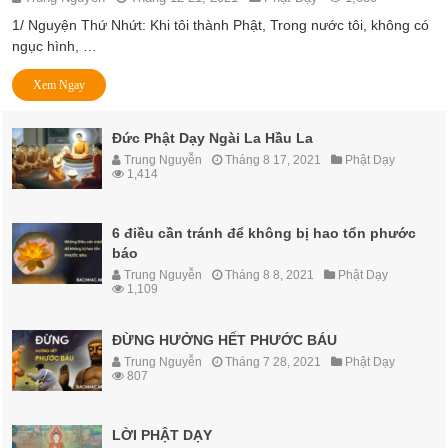
1/ Nguyện Thứ Nhứt: Khi tôi thành Phật, Trong nước tôi, không có
ngục hình, …
Xem Ngay
Đức Phật Dạy Ngài La Hầu La
Trung Nguyễn
Tháng 8 17, 2021
Phật Dạy
1,414
6 điều cần tránh để không bị hao tổn phước
báo
Trung Nguyễn
Tháng 8 8, 2021
Phật Dạy
1,109
ĐỪNG HƯỞNG HẾT PHƯỚC BÁU
Trung Nguyễn
Tháng 7 28, 2021
Phật Dạy
807
LỜI PHẬT DẠY