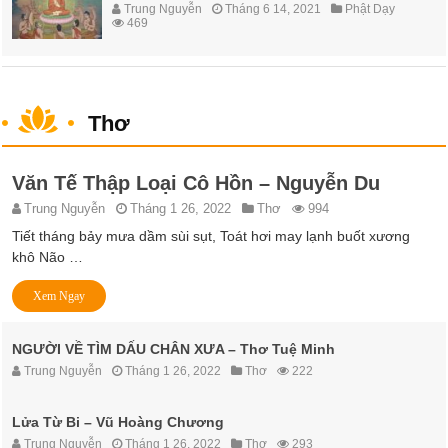
Trung Nguyễn
Tháng 6 14, 2021
Phật Dạy
469
Thơ
Văn Tế Thập Loại Cô Hồn – Nguyễn Du
Trung Nguyễn
Tháng 1 26, 2022
Thơ
994
Tiết tháng bảy mưa dầm sùi sụt, Toát hơi may lạnh buốt xương
khô Não …
Xem Ngay
NGƯỜI VỀ TÌM DẤU CHÂN XƯA – Thơ Tuệ Minh
Trung Nguyễn
Tháng 1 26, 2022
Thơ
222
Lửa Từ Bi – Vũ Hoàng Chương
Trung Nguyễn
Tháng 1 26, 2022
Thơ
293