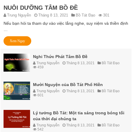
NUÔI DƯỠNG TÂM BỒ ĐỀ
Trung Nguyễn
Tháng 8 13, 2021
Bồ Tát Đạo
301
Nếu bạn hỏi ta tham dự vào việc lắng nghe, suy niệm và thiền định
…
Xem Ngay
Nghi Thức Phát Tâm Bồ Đề
Trung Nguyễn
Tháng 8 13, 2021
Bồ Tát Đạo
459
Mười Nguyện của Bồ Tát Phổ Hiền
Trung Nguyễn
Tháng 8 13, 2021
Bồ Tát Đạo
601
Lý tưởng Bồ Tát: Một tia sáng trong bóng tối
của thời đại chúng ta
Trung Nguyễn
Tháng 8 13, 2021
Bồ Tát Đạo
542