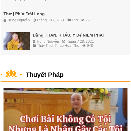
Thơ | Phút Trải Lòng
Trung Nguyễn
Tháng 8 12, 2021
Thơ
226
Dùng THÂN, KHẨU, Ý Để NIỆM PHẬT
Trung Nguyễn
Tháng 7 28, 2021
Thầy Thích Pháp Hòa
,
Thơ
648
Thuyết Pháp