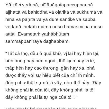
Yā kāci vedanā, atītānāgatapaccuppannā
ajjhattā vā bahiddhā vā oḷārikā vā sukhumā vā
hīnā vā paṇītā vā yā dūre santike vā sabbā
vedanā, netaṁ mama neso hamasmi na meso
attāti. Evametaṁ yathābhūtaṁ
sammappaññāya daṭṭhabbaṁ.
“Tất cả thọ, dầu ở quá khứ, vị lai hay hiện tại,
bên trong hay bên ngoài, thô kịch hay vi tế,
thấp hèn hay cao thượng, gần hay xa, phải
được thấy với sự hiểu biết của chính mình,
đúng như thật sự nó là vậy, như thế nầy: ‘Ðây
không phải là của tôi, đây không phải là tôi,
đây không phải là tự ngã của tôi’.”