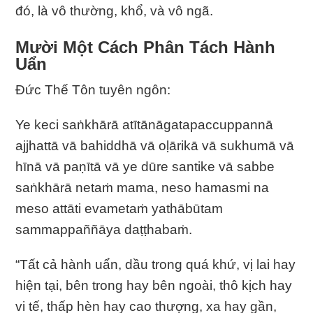
đó, là vô thường, khổ, và vô ngã.
Mười Một Cách Phân Tách Hành
Uẩn
Ðức Thế Tôn tuyên ngôn:
Ye keci saṅkhārā atītānāgatapaccuppannā
ajjhattā vā bahiddhā vā oḷārikā vā sukhumā vā
hīnā vā paṇītā vā ye dūre santike vā sabbe
saṅkhārā netaṁ mama, neso hamasmi na
meso attāti evametaṁ yathābūtam
sammappaññāya daṭṭhabaṁ.
“Tất cả hành uẩn, dầu trong quá khứ, vị lai hay
hiện tại, bên trong hay bên ngoài, thô kịch hay
vi tế, thấp hèn hay cao thượng, xa hay gần,