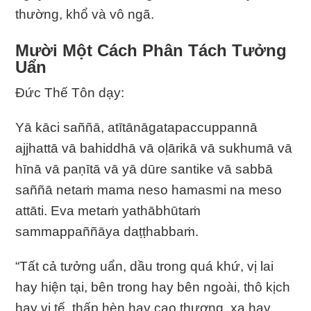
thường, khổ và vô ngã.
Mười Một Cách Phân Tách Tưởng
Uẩn
Ðức Thế Tôn dạy:
Yā kāci saññā, atītānāgatapaccuppannā
ajjhattā vā bahiddhā vā oḷārikā vā sukhumā vā
hīnā vā paṇītā vā yā dūre santike vā sabbā
saññā netaṁ mama neso hamasmi na meso
attāti. Eva metaṁ yathābhūtaṁ
sammappaññāya daṭṭhabbaṁ.
“Tất cả tưởng uẩn, dầu trong quá khứ, vị lai
hay hiện tại, bên trong hay bên ngoài, thô kịch
hay vi tế, thấp hèn hay cao thượng, xa hay