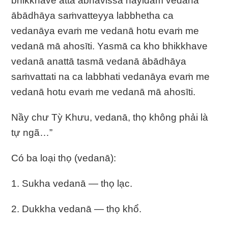
bhikkhave attā abhavissa nayidaṁ vedanā
ābādhāya saṁvatteyya labbhetha ca
vedanāya evaṁ me vedanā hotu evaṁ me
vedanā mā ahosīti. Yasmā ca kho bhikkhave
vedanā anattā tasmā vedanā ābādhāya
saṁvattati na ca labbhati vedanāya evaṁ me
vedanā hotu evaṁ me vedanā mā ahosīti.
Nầy chư Tỳ Khưu, vedanā, thọ không phải là
tự ngã…”
Có ba loại thọ (vedanā):
1. Sukha vedanā — thọ lạc.
2. Dukkha vedanā — thọ khổ.