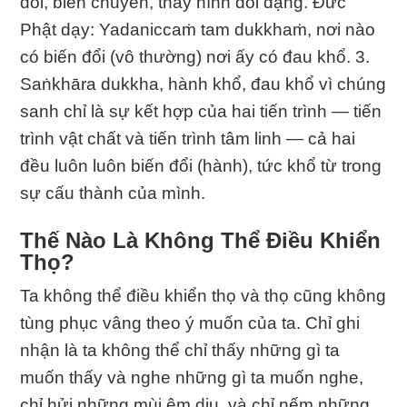
đổi, biến chuyển, thay hình đổi dạng. Ðức
Phật dạy: Yadaniccaṁ tam dukkhaṁ, nơi nào
có biến đổi (vô thường) nơi ấy có đau khổ. 3.
Saṅkhāra dukkha, hành khổ, đau khổ vì chúng
sanh chỉ là sự kết hợp của hai tiến trình — tiến
trình vật chất và tiến trình tâm linh — cả hai
đều luôn luôn biến đổi (hành), tức khổ từ trong
sự cấu thành của mình.
Thế Nào Là Không Thể Ðiều Khiển
Thọ?
Ta không thể điều khiển thọ và thọ cũng không
tùng phục vâng theo ý muốn của ta. Chỉ ghi
nhận là ta không thể chỉ thấy những gì ta
muốn thấy và nghe những gì ta muốn nghe,
chỉ hửi những mùi êm dịu, và chỉ nếm những