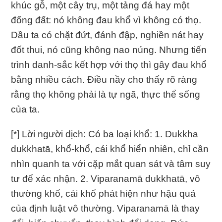
khúc gỗ, một cây trụ, một tảng đá hay một
đống đất: nó không đau khổ vì không có thọ.
Dầu ta có chặt đứt, đánh đập, nghiền nát hay
đốt thui, nó cũng không nao núng. Nhưng tiến
trình danh-sắc kết hợp với thọ thì gây đau khổ
bằng nhiều cách. Ðiều nầy cho thấy rõ ràng
rằng thọ không phải là tự ngã, thực thể sống
của ta.
[*] Lời người dịch: Có ba loại khổ: 1. Dukkha
dukkhatā, khổ-khổ, cái khổ hiển nhiên, chỉ cần
nhìn quanh ta với cặp mắt quan sát và tâm suy
tư để xác nhận. 2. Viparanamā dukkhatā, vô
thường khổ, cái khổ phát hiện như hậu quả
của định luật vô thường. Viparanamā là thay