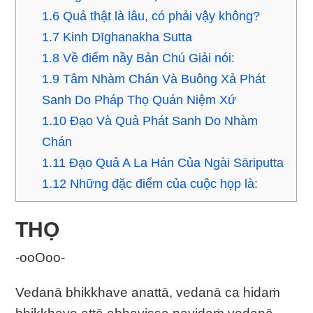
1.6
Quả thật là lâu, có phải vậy không?
1.7
Kinh Dīghanakha Sutta
1.8
Về điểm nầy Bản Chú Giải nói:
1.9
Tâm Nhàm Chán Và Buông Xả Phát
Sanh Do Pháp Thọ Quán Niệm Xứ
1.10
Ðạo Và Quả Phát Sanh Do Nhàm
Chán
1.11
Ðạo Quả A La Hán Của Ngài Sāriputta
1.12
Những đặc điểm của cuộc họp là:
THỌ
-ooOoo-
Vedanā bhikkhave anattā, vedanā ca hidaṁ