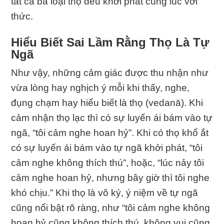
tất cả ba loại thọ đều khởi phát cùng lúc với
thức.
Hiểu Biết Sai Lầm Rằng Thọ Là Tự
Ngã
Như vậy, những cảm giác được thu nhận như
vừa lòng hay nghịch ý mỗi khi thấy, nghe,
đụng chạm hay hiểu biết là thọ (vedanā). Khi
cảm nhận thọ lạc thì có sự luyến ái bám vào tự
ngã, “tôi cảm nghe hoan hỷ”. Khi có thọ khổ ắt
có sự luyến ái bám vào tự ngã khởi phát, “tôi
cảm nghe không thích thú”, hoặc, “lúc nảy tôi
cảm nghe hoan hỷ, nhưng bây giờ thì tôi nghe
khó chịu.” Khi thọ là vô ký, ý niệm về tự ngã
cũng nổi bật rõ ràng, như “tôi cảm nghe không
hoan hỷ cũng không thích thú, không vui cũng