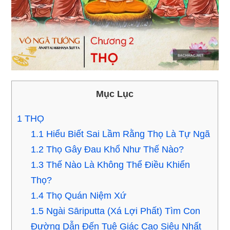
Mục Lục
1
THỌ
1.1
Hiểu Biết Sai Lầm Rằng Thọ Là Tự Ngã
1.2
Thọ Gây Ðau Khổ Như Thế Nào?
1.3
Thế Nào Là Không Thể Ðiều Khiển
Thọ?
1.4
Thọ Quán Niệm Xứ
1.5
Ngài Sāriputta (Xá Lợi Phất) Tìm Con
Ðường Dẫn Ðến Tuệ Giác Cao Siêu Nhất