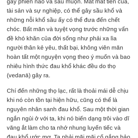
gây phiền não và sầu muộn. Mất mát tiền của,
tài sản và sự nghiệp, có thể gây sầu khổ và
những nỗi khổ sầu ấy có thể đưa đến chết
chóc. Bất mãn và tuyệt vọng trước những vấn
đề khó khăn của đời sống như phải xa lìa
người thân kẻ yêu, thất bại, không viên mãn
hoàn tất một nguyện vọng theo ý muốn và bao
nhiêu hình thức đau khổ khác đều do thọ
(vedanā) gây ra.
Chí đến những thọ lạc, rất là thoải mái dễ chịu
khi nó còn tồn tại hiện hữu, cũng có thể là
nguyên nhân sanh đau khổ. Sau một thời gian
ngắn ngủi ở với ta, khi nó biến dạng trôi vào dĩ
vãng ắt làm cho ta nhớ nhung luyến tiếc và
đau khổ ước mơ. Ta phải mãi mãi cố gắng bảo