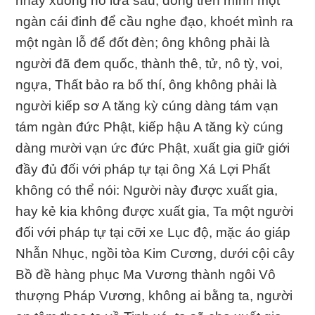
nhảy xuống hố lửa sâu, đóng trên mình một
ngàn cái đinh để cầu nghe đạo, khoét mình ra
một ngàn lỗ để đốt đèn; ông không phải là
người đã đem quốc, thành thê, tử, nô tỳ, voi,
ngựa, Thất bảo ra bố thí, ông không phải là
người kiếp sơ A tăng kỳ cúng dàng tám vạn
tám ngàn đức Phật, kiếp hậu A tăng kỳ cúng
dàng mười vạn ức đức Phật, xuất gia giữ giới
đầy đủ đối với pháp tự tại ông Xá Lợi Phất
không có thể nói: Người này được xuất gia,
hay kẻ kia không được xuất gia, Ta một người
đối với pháp tự tại cỡi xe Lục độ, mặc áo giáp
Nhẫn Nhục, ngồi tòa Kim Cương, dưới cội cây
Bồ đề hàng phục Ma Vương thành ngôi Vô
thượng Pháp Vương, không ai bằng ta, người