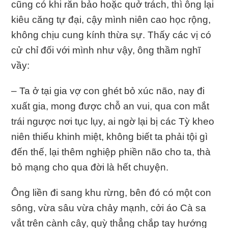
cũng có khi răn bảo hoặc quở trách, thì ông lại
kiêu căng tự đại, cậy mình niên cao học rộng,
không chịu cung kính thừa sự. Thấy các vị có
cử chỉ đối với mình như vậy, ông thầm nghĩ
vầy:
– Ta ở tại gia vợ con ghét bỏ xúc não, nay đi
xuất gia, mong được chỗ an vui, qua con mắt
trái ngược nơi tục lụy, ai ngờ lại bị các Tỳ kheo
niên thiếu khinh miệt, không biết ta phải tội gì
đến thế, lại thêm nghiệp phiền não cho ta, thà
bỏ mạng cho qua đời là hết chuyện.
Ông liền đi sang khu rừng, bên đó có một con
sông, vừa sâu vừa chảy mạnh, cởi áo Cà sa
vắt trên cành cây, quỳ thẳng chắp tay hướng