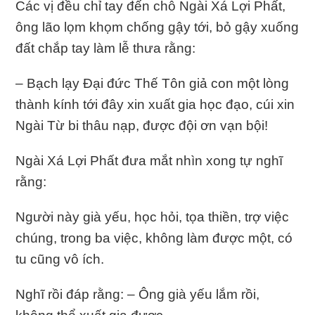
Các vị đều chỉ tay đến chỗ Ngài Xá Lợi Phất,
ông lão lọm khọm chống gậy tới, bỏ gậy xuống
đất chắp tay làm lễ thưa rằng:
– Bạch lạy Đại đức Thế Tôn giả con một lòng
thành kính tới đây xin xuất gia học đạo, cúi xin
Ngài Từ bi thâu nạp, được đội ơn vạn bội!
Ngài Xá Lợi Phất đưa mắt nhìn xong tự nghĩ
rằng:
Người này già yếu, học hỏi, tọa thiền, trợ việc
chúng, trong ba việc, không làm được một, có
tu cũng vô ích.
Nghĩ rồi đáp rằng: – Ông già yếu lắm rồi,