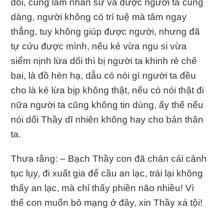
dối, cũng làm nhân sư và được người ta cúng
dàng, người không có trí tuệ mà tâm ngay
thẳng, tuy không giúp được người, nhưng đã
tự cứu được mình, nếu kẻ vừa ngu si vừa
siểm nịnh lừa dối thì bị người ta khinh rẻ chê
bai, là đồ hèn hạ, dẫu có nói gì người ta đều
cho là kẻ lừa bịp không thật, nếu có nói thật đi
nữa người ta cũng không tin dùng, ấy thế nếu
nói dối Thầy dĩ nhiên không hay cho bản thân
ta.
Thưa rằng: – Bạch Thầy con đã chán cái cảnh
tục lụy, đi xuất gia để cầu an lạc, trái lại không
thấy an lạc, mà chỉ thấy phiền não nhiều! Vì
thế con muốn bỏ mạng ở đây, xin Thầy xá tội!