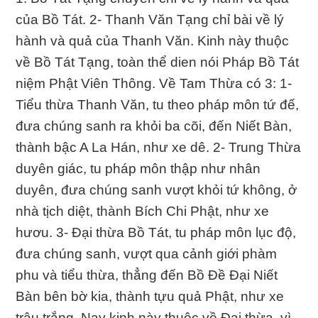
của Bồ Tát. 2- Thanh Văn Tạng chỉ bài về lý
hành và quả của Thanh Văn. Kinh này thuộc
về Bồ Tát Tạng, toàn thể dien nói Pháp Bồ Tát
niệm Phật Viên Thông. Về Tam Thừa có 3: 1-
Tiểu thừa Thanh Văn, tu theo pháp môn tứ đế,
đưa chúng sanh ra khỏi ba cõi, đến Niết Bàn,
thành bậc A La Hán, như xe dê. 2- Trung Thừa
duyên giác, tu pháp môn thập như nhân
duyên, đưa chúng sanh vượt khỏi tứ không, ở
nhà tịch diệt, thành Bích Chi Phật, như xe
hươu. 3- Đại thừa Bồ Tát, tu pháp môn lục độ,
đưa chúng sanh, vượt qua cảnh giới phàm
phu và tiểu thừa, thẳng đến Bồ Đề Đại Niết
Bàn bên bờ kia, thành tựu quả Phật, như xe
trâu trắng. Nay kinh này thuộc về Đại thừa, vì