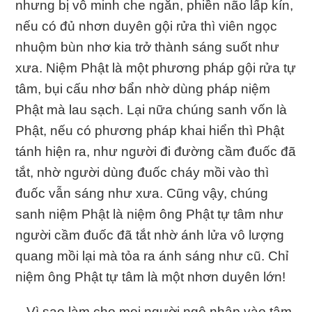
nhưng bị vô minh che ngăn, phiền não lấp kín,
nếu có đủ nhơn duyên gội rửa thì viên ngọc
nhuộm bùn nhơ kia trở thành sáng suốt như
xưa. Niệm Phật là một phương pháp gội rửa tự
tâm, bụi cấu nhơ bẩn nhờ dùng pháp niệm
Phật mà lau sạch. Lại nữa chúng sanh vốn là
Phật, nếu có phương pháp khai hiển thì Phật
tánh hiện ra, như người đi đường cầm đuốc đã
tắt, nhờ người dùng đuốc cháy mồi vào thì
đuốc vẫn sáng như xưa. Cũng vậy, chúng
sanh niệm Phật là niệm ông Phật tự tâm như
người cầm đuốc đã tắt nhờ ánh lửa vô lượng
quang mồi lại mà tỏa ra ánh sáng như cũ. Chỉ
niệm ông Phật tự tâm là một nhơn duyên lớn!
– Vì sao làm cho mọi người ngộ nhập vào tâm