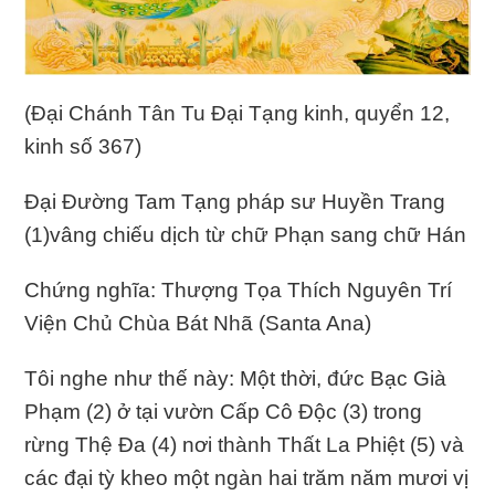
(Ðại Chánh Tân Tu Ðại Tạng kinh, quyển 12,
kinh số 367)
Ðại Ðường Tam Tạng pháp sư Huyền Trang
(1)vâng chiếu dịch từ chữ Phạn sang chữ Hán
Chứng nghĩa: Thượng Tọa Thích Nguyên Trí
Viện Chủ Chùa Bát Nhã (Santa Ana)
Tôi nghe như thế này: Một thời, đức Bạc Già
Phạm (2) ở tại vườn Cấp Cô Ðộc (3) trong
rừng Thệ Ða (4) nơi thành Thất La Phiệt (5) và
các đại tỳ kheo một ngàn hai trăm năm mươi vị