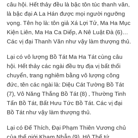
câu hội. Hết thảy đều là bậc tôn túc thanh văn,
là bậc đại A La Hán được mọi người ngưỡng
vọng. Tên họ là: tôn giả Xá Lợi Tử, Ma Ha Mục
Kiện Liên, Ma Ha Ca Diếp, A Nê Luật Ðà (6)…
Các vị đại Thanh Văn như vậy làm thượng thủ.
Lại có vô lượng Bồ Tát Ma Ha Tát cùng câu
hội. Hết thảy các ngài đều trụ địa vị bất thối
chuyển, trang nghiêm bằng vô lượng công
đức, tên các ngài là: Diệu Cát Tường Bồ Tát
(7), Vô Năng Thắng Bồ Tát (8) , Thường Tinh
Tấn Bồ Tát, Bất Hưu Tức Bồ Tát. Các vị đại
Bồ Tát như vậy làm thượng thủ.
Lại có Ðế Thích, Ðại Phạm Thiên Vương chủ
của thế giới Kham Nhẫn (9), Hộ Thế tứ