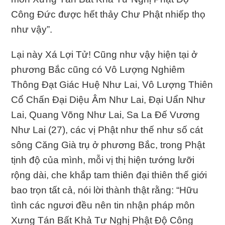
Công Ðức được hết thảy Chư Phật nhiếp thọ
như vậy”.
Lại này Xá Lợi Tử! Cũng như vậy hiện tại ở
phương Bắc cũng có Vô Lượng Nghiêm
Thông Ðạt Giác Huệ Như Lai, Vô Lượng Thiên
Cổ Chấn Ðại Diệu Âm Như Lai, Ðại Uẩn Như
Lai, Quang Võng Như Lai, Sa La Ðế Vương
Như Lai (27), các vị Phật như thế như số cát
sông Căng Già trụ ở phương Bắc, trong Phật
tịnh độ của mình, mỗi vị thị hiện tướng lưỡi
rộng dài, che khắp tam thiên đại thiên thế giới
bao trọn tất cả, nói lời thành thật rằng: “Hữu
tình các ngươi đều nên tin nhận pháp môn
Xưng Tán Bất Khả Tư Nghị Phật Ðộ Công