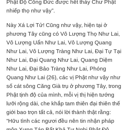
Phật Ðộ Công Ðức được hết thảy Chư Phật
nhiếp thọ như vậy”.
Này Xá Lợi Tử! Cũng như vậy, hiện tại ở
phương Tây cũng có Vô Lượng Thọ Như Lai,
Vô Lượng Uẩn Như Lai, Vô Lượng Quang
Như Lai, Vô Lượng Tràng Như Lai, Ðại Tự Tại
Như Lai, Ðại Quang Như Lai, Quang Diệm
Như Lai, Ðại Bảo Tràng Như Lai, Phóng
Quang Như Lai (26), các vị Phật như vậy như
số cát sông Căng Già trụ ở phương Tây, trong
Phật tịnh độ của mình, mỗi vị thị hiện tướng
lưỡi rộng dài, che khắp tam thiên đại thiên thế
giới bao trọn tất cả, nói lời thành thật rằng:
“Hữu tình các ngươi đều nên tin nhận pháp
môn Xưng Tán Bất Khả Tư Nghị Phật Ðộ