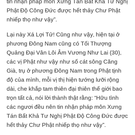
tin nhận pháp môn Xưng Tán Bất Khả Tư Nghị
Phật Ðộ Công Ðức được hết thảy Chư Phật
nhiếp thọ như vậy”.
Lại này Xá Lợi Tử! Cũng như vậy, hiện tại ở
phương Ðông Nam cũng có Tối Thượng
Quảng Ðại Vân Lôi Âm Vương Như Lai (30),
các vị Phật như vậy như số cát sông Căng
Già, trụ ở phương Ðông Nam trong Phật tịnh
độ của mình, mỗi vị thị hiện tướng lưỡi rộng
dài, che khắp tam thiên đại thiên thế giới bao
trọn tất cả, nói lời thành thật rằng: “Hữu tình
các ngươi đều nên tin nhận pháp môn Xưng
Tán Bất Khả Tư Nghị Phật Ðộ Công Ðức được
hết thảy Chư Phật nhiếp thọ như vậy”.