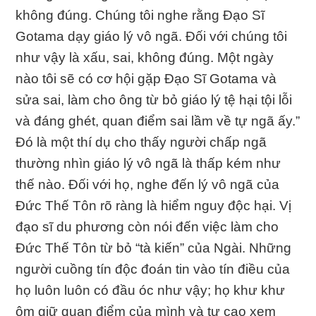
không đúng. Chúng tôi nghe rằng Ðạo Sĩ
Gotama dạy giáo lý vô ngã. Ðối với chúng tôi
như vậy là xấu, sai, không đúng. Một ngày
nào tôi sẽ có cơ hội gặp Ðạo Sĩ Gotama và
sửa sai, làm cho ông từ bỏ giáo lý tệ hại tội lỗi
và đáng ghét, quan điểm sai lầm về tự ngã ấy.”
Ðó là một thí dụ cho thấy người chấp ngã
thường nhìn giáo lý vô ngã là thấp kém như
thế nào. Ðối với họ, nghe đến lý vô ngã của
Ðức Thế Tôn rõ ràng là hiểm nguy độc hại. Vị
đạo sĩ du phương còn nói đến việc làm cho
Ðức Thế Tôn từ bỏ “tà kiến” của Ngài. Những
người cuồng tín độc đoán tin vào tín điều của
họ luôn luôn có đầu óc như vậy; họ khư khư
ôm giữ quan điểm của mình và tự cao xem