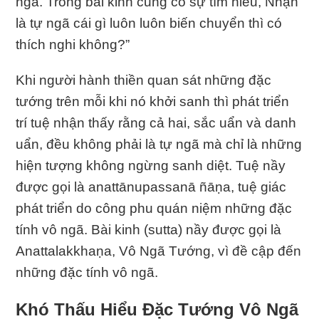
ngã. Trong bài kinh cũng có sự tìm hiểu, Ṅhận
là tự ngã cái gì luôn luôn biến chuyển thì có
thích nghi không?”
Khi người hành thiền quan sát những đặc
tướng trên mỗi khi nó khởi sanh thì phát triển
trí tuệ nhận thấy rằng cả hai, sắc uẩn và danh
uẩn, đều không phải là tự ngã mà chỉ là những
hiện tượng không ngừng sanh diệt. Tuệ nầy
được gọi là anattānupassanā ñāṇa, tuệ giác
phát triển do công phu quán niệm những đặc
tính vô ngã. Bài kinh (sutta) nầy được gọi là
Anattalakkhaṇa, Vô Ngã Tướng, vì đề cập đến
những đặc tính vô ngã.
Khó Thấu Hiểu Ðặc Tướng Vô Ngã