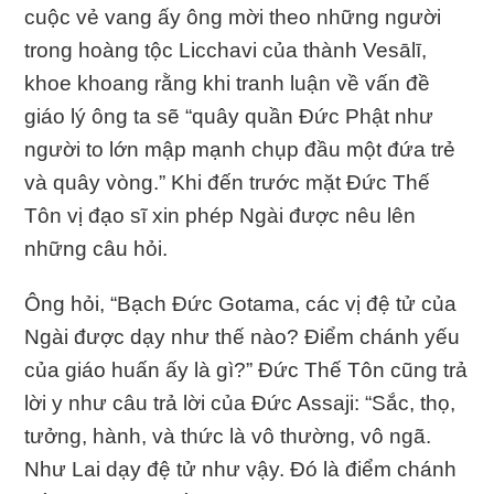
cuộc vẻ vang ấy ông mời theo những người
trong hoàng tộc Licchavi của thành Vesālī,
khoe khoang rằng khi tranh luận về vấn đề
giáo lý ông ta sẽ “quây quần Ðức Phật như
người to lớn mập mạnh chụp đầu một đứa trẻ
và quây vòng.” Khi đến trước mặt Ðức Thế
Tôn vị đạo sĩ xin phép Ngài được nêu lên
những câu hỏi.
Ông hỏi, “Bạch Ðức Gotama, các vị đệ tử của
Ngài được dạy như thế nào? Ðiểm chánh yếu
của giáo huấn ấy là gì?” Ðức Thế Tôn cũng trả
lời y như câu trả lời của Ðức Assaji: “Sắc, thọ,
tưởng, hành, và thức là vô thường, vô ngã.
Như Lai dạy đệ tử như vậy. Ðó là điểm chánh