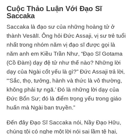
Cuộc Thảo Luận Với Ðạo Sĩ
Saccaka
Saccaka là đạo sư của những hoàng tử ở
thành Vesālī. Ông hỏi Ðức Assaji, vị sư trẻ tuổi
nhất trong nhóm năm vị đạo sĩ được gọi là
năm anh em Kiều Trần Như, “Ðạo Sĩ Gotama
(Cồ Ðàm) dạy đệ tử như thế nào? Những lời
dạy của Ngài cốt yếu là gì?” Ðức Assaji trả lời,
“‘Sắc, thọ, tưởng, hành và thức là vô thường,
không phải tự ngã.’ Ðó là những lời dạy của
Ðức Bổn Sư; đó là điểm trọng yếu trong giáo
huấn mà Ngài ban truyền.”
Ðến đây Ðạo Sĩ Saccaka nói, Nầy Ðạo Hữu,
chúng tôi có nghe một lời nói sai lầm tệ hại,