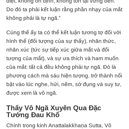
diệt, không ổn định, không tồn tại vững bền.
Do đó ta phải kết luận rằng phần nhạy của mắt
không phải là tự ngã.”
Cùng thế ấy ta có thể kết luận tương tợ đối với
hình thể (đối tượng của sự thấy), nhãn thức,
nhãn xúc (tức sự tiếp xúc giữa mắt và đối
tượng của mắt), và sự ưa thích và ham muốn
của mắt: tất cả đều không phải tự ngã. Ðó là
phương cách mà sáu hiện tượng, trở thành nổi
bật vào lúc nghe, hửi, nếm, sờ đụng và suy tư,
được xem là vô ngã.
Thấy Vô Ngã Xuyên Qua Ðặc
Tướng Ðau Khổ
Chính trong kinh Anattalakkhaṇa Sutta, Vô