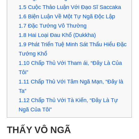
1.5
Cuộc Thảo Luận Với Ðạo Sĩ Saccaka
1.6
Biện Luận Về Một Tự Ngã Ðộc Lập
1.7
Ðặc Tướng Vô Thường
1.8
Hai Loại Ðau Khổ (Dukkha)
1.9
Phát Triển Tuệ Minh Sát Thấu Hiểu Ðặc
Tướng Khổ
1.10
Chấp Thủ Với Tham ái, “Ðây Là Của
Tôi”
1.11
Chấp Thủ Với Tâm Ngã Mạn, “Ðây là
Ta”
1.12
Chấp Thủ Với Tà Kiến, “Ðây Là Tự
Ngã Của Tôi”
THẤY VÔ NGÃ