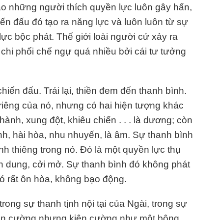
sao những người thích quyền lực luôn gây hấn,
ến đấu đó tạo ra năng lực và luôn luôn từ sự
ực bộc phát. Thế giới loài người cứ xảy ra
bị chi phối chế ngự quá nhiều bởi cái tư tưởng
ến đấu. Trái lại, thiền đem đến thanh bình.
 riêng của nó, nhưng có hai hiện tượng khác
ành, xung đột, khiêu chiến . . . là dương; còn
ịnh, hài hòa, nhu nhuyến, là âm. Sự thanh bình
nh thiêng trong nó. Đó là một quyền lực thụ
n dung, cởi mở. Sự thanh bình đó không phát
 nó rất ôn hòa, không bạo động.
rong sự thanh tịnh nội tại của Ngài, trong sự
iên cường nhưng kiên cường như một bông