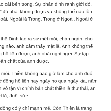
ào cái bên trong. Sự phân định ranh giới đó,
oài” đó phải không được và không thể nào tồn
goài, Ngoài là Trong, Trong ở Ngoài, Ngoài ở
i thế Định tạo ra sự mệt mỏi, chán ngán, cho
ợng nào, anh cảm thấy mệt lả. Anh không thể
g hồ liền được, anh phải nghỉ ngơi. Sự tập
 bản chất của anh được.
 mỏi. Thiền không bao giờ làm cho anh đuối
iờ đồng hồ liền hay ngày nọ qua ngày kia, năm
 vô tận vì chính bản chất thiền là thư thái, an
 lả, đuối sức.
 động có ý chí mạnh mẽ. Còn Thiền là trạng