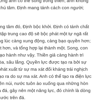
ưng anh có thể sống trong thiền; anh không
 chú tâm. Định mang tánh cách con người;
ọng tâm đó, Định bộc khởi. Định có tánh chất
tập trung cao độ sẽ bộc phát một tự ngã rất
ng lúc càng xung động, càng bạo quyền hơn;
t hơn, và tổng hợp lại thành một. Song, con
bạo hành như vậy. Thiền giả càng hành trì
òa, sâu lắng. Quyền lực được tạo ra bởi sự
hát xuất từ sự ma xát đối kháng trái nghịch
 ra do sự ma xát. Anh có thể tạo ra điện lực
riền núi, nước tuôn ào xuống qua những hòn
à đá, gây nên một năng lực, đó chính là dòng
nước trên đá.