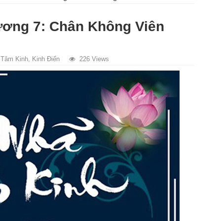
ương 7: Chân Không Viên
 Tâm Kinh
,
Kinh Điển
226 Views