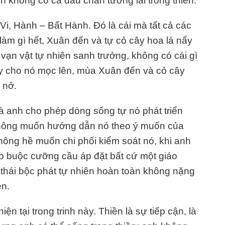
ên không có cả dấu chân tương lai trong thiền.
 Vi, Hành – Bất Hành. Đó là cái mà tất cả các
 làm gì hết, Xuân đến và tự cỏ cây hoa lá nẩy
 vạn vật tự nhiên sanh trưởng, không có cái gì
y cho nó mọc lên, mùa Xuân đến và cỏ cây
 nở.
 mà anh cho phép dòng sống tự nó phát triển
 không muốn hướng dẫn nó theo ý muốn của
hông hề muốn chi phối kiểm soát nó, khi anh
p buộc cưỡng cầu áp đặt bất cứ một giáo
g thái bộc phát tự nhiên hoàn toàn không nặng
ền.
ện tại trong trinh này. Thiền là sự tiếp cận, là