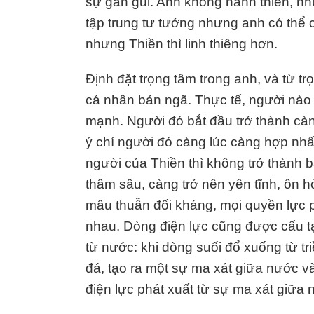
sự gần gũi. Anh không hành thiền, nh
tập trung tư tưởng nhưng anh có thể
nhưng Thiền thì linh thiêng hơn.
Định đặt trọng tâm trong anh, và từ tr
cá nhân bản ngã. Thực tế, người nào 
mạnh. Người đó bắt đầu trở thành cà
ý chí người đó càng lúc càng hợp nhấ
người của Thiền thì không trở thành 
thâm sâu, càng trở nên yên tĩnh, ôn h
mâu thuẫn đối kháng, mọi quyền lực p
nhau. Dòng điện lực cũng được cấu tạo
từ nước: khi dòng suối đổ xuống từ t
đá, tạo ra một sự ma xát giữa nước v
điện lực phát xuất từ sự ma xát giữa 