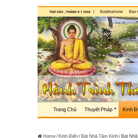
Buddhahome
Đạo 
THỨ SÁU , THÁNG 8 7 2026
Trang Chủ
Thuyết Pháp
Kinh Đ
Home
/
Kinh Điển
/
Bát Nhã Tâm Kinh
/
Bát Nhã