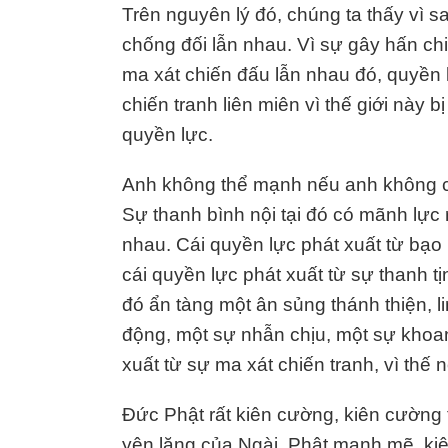
Trên nguyên lý đó, chúng ta thấy vì 
chống đối lẫn nhau. Vì sự gây hấn chi
ma xát chiến đấu lẫn nhau đó, quyền l
chiến tranh liên miên vì thế giới này 
quyền lực.
Anh không thể mạnh nếu anh không chi
Sự thanh bình nội tại đó có mãnh lực
nhau. Cái quyền lực phát xuất từ bạo h
cái quyền lực phát xuất từ sự thanh t
đó ẩn tàng một ân sủng thánh thiện, li
động, một sự nhẫn chịu, một sự khoa
xuất từ sự ma xát chiến tranh, vì thế
Đức Phật rất kiên cường, kiên cường t
yên lặng của Ngài. Phật mạnh mẽ, k