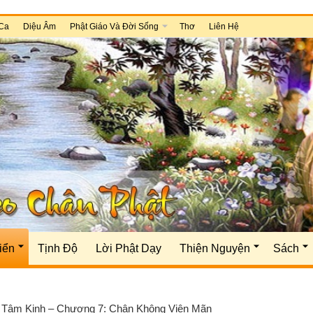
Ca
Diệu Âm
Phật Giáo Và Đời Sống
Thơ
Liên Hệ
iển
Tịnh Độ
Lời Phật Dạy
Thiện Nguyện
Sách
 Tâm Kinh – Chương 7: Chân Không Viên Mãn