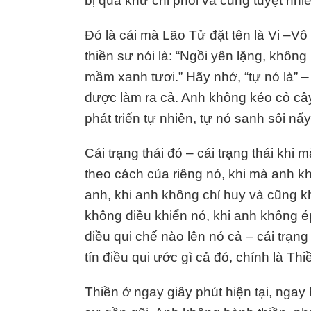
bị quá khứ chi phối và cũng tuyệt nhi
Đó là cái mà Lão Tử đặt tên là Vi –Vô
thiền sư nói là: “Ngồi yên lặng, không
mầm xanh tươi.” Hãy nhớ, “tự nó là” –
được làm ra cả. Anh không kéo cỏ câ
phát triển tự nhiên, tự nó sanh sôi nẩy
Cái trạng thái đó – cái trạng thái khi
theo cách của riêng nó, khi mà anh
anh, khi anh không chỉ huy và cũng k
không điều khiển nó, khi anh không é
điều qui chế nào lên nó cả – cái trạn
tín điều qui ước gì cả đó, chính là Thi
Thiền ở ngay giây phút hiện tại, ngay hi