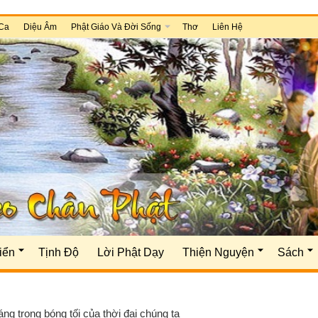
Ca
Diệu Âm
Phật Giáo Và Đời Sống
Thơ
Liên Hệ
iển
Tịnh Độ
Lời Phật Dạy
Thiện Nguyện
Sách
áng trong bóng tối của thời đại chúng ta