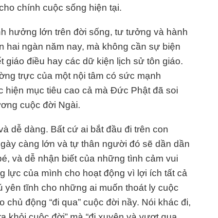
 cho chính cuộc sống hiện tại.
nh hưởng lớn trên đời sống, tư tưởng và hành
ơn hai ngàn năm nay, mà không cần sự biện
t giáo điều hay các dữ kiện lịch sử tôn giáo.
hường trực của một nội tâm có sức mạnh
c hiện mục tiêu cao cả mà Đức Phật đã soi
ơng cuộc đời Ngài.
à dễ dàng. Bất cứ ai bắt đầu đi trên con
gày càng lớn và tự thân người đó sẽ dần dần
 bé, và dễ nhận biết của những tình cảm vui
 lực của mình cho hoạt động vì lợi ích tất cả
ú yên tĩnh cho những ai muốn thoát ly cuộc
o chủ động “đi qua” cuộc đời nầy. Nói khác đi,
a khỏi cuộc đời” mà “đi xuyên và vượt qua