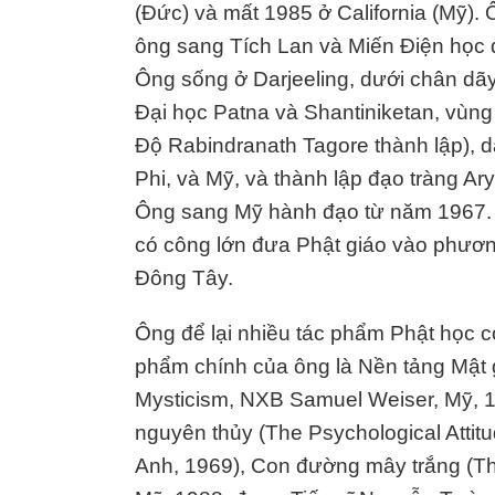
(Đức) và mất 1985 ở California (Mỹ). 
ông sang Tích Lan và Miến Điện học đ
Ông sống ở Darjeeling, dưới chân dã
Đại học Patna và Shantiniketan, vùn
Độ Rabindranath Tagore thành lập), dạ
Phi, và Mỹ, và thành lập đạo tràng A
Ông sang Mỹ hành đạo từ năm 1967.
có công lớn đưa Phật giáo vào phương
Đông Tây.
Ông để lại nhiều tác phẩm Phật học có 
phẩm chính của ông là Nền tảng Mật 
Mysticism, NXB Samuel Weiser, Mỹ, 196
nguyên thủy (The Psychological Attit
Anh, 1969), Con đường mây trắng (T