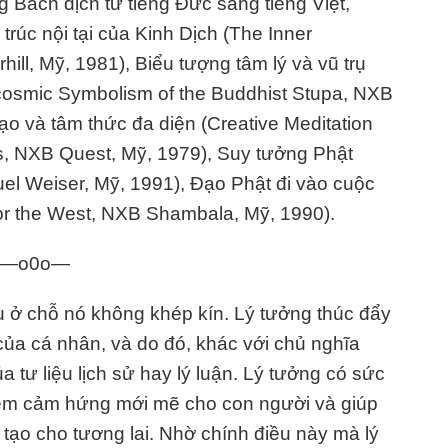
Bách dịch từ tiếng Đức sang tiếng Việt,
rúc nội tại của Kinh Dịch (The Inner
ill, Mỹ, 1981), Biểu tượng tâm lý và vũ trụ
cosmic Symbolism of the Buddhist Stupa, NXB
ạo và tâm thức đa diện (Creative Meditation
, NXB Quest, Mỹ, 1979), Suy tưởng Phật
el Weiser, Mỹ, 1991), Đạo Phật đi vào cuộc
r the West, NXB Shambala, Mỹ, 1990).
—o0o—
u ở chỗ nó không khép kín. Lý tưởng thúc đẩy
của cá nhân, và do đó, khác với chủ nghĩa
 tư liệu lịch sử hay lý luận. Lý tưởng có sức
 niềm cảm hứng mới mẽ cho con người và giúp
ạo cho tương lai. Nhờ chính điều này mà lý