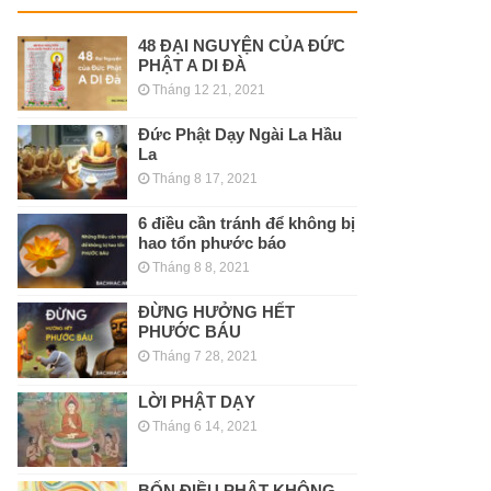
48 ĐẠI NGUYỆN CỦA ĐỨC
PHẬT A DI ĐÀ
Tháng 12 21, 2021
Đức Phật Dạy Ngài La Hầu
La
Tháng 8 17, 2021
6 điều cần tránh để không bị
hao tổn phước báo
Tháng 8 8, 2021
ĐỪNG HƯỞNG HẾT
PHƯỚC BÁU
Tháng 7 28, 2021
LỜI PHẬT DẠY
Tháng 6 14, 2021
BỐN ĐIỀU PHẬT KHÔNG