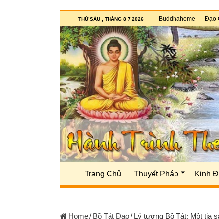
Buddhahome
Đạo 
THỨ SÁU , THÁNG 8 7 2026
Trang Chủ
Thuyết Pháp
Kinh Đ
Home
/
Bồ Tát Đạo
/
Lý tưởng Bồ Tát: Một tia s