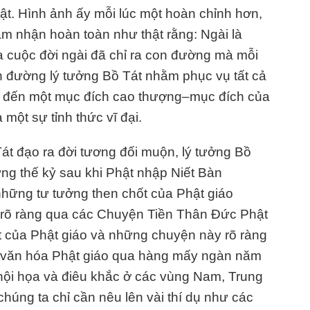
hật. Hình ảnh ấy mỗi lúc một hoàn chỉnh hơn,
m nhận hoàn toàn như thật rằng: Ngài là
 cuộc đời ngài đã chỉ ra con đường mà mỗi
n đường lý tưởng Bồ Tát nhằm phục vụ tất cả
 đến một mục đích cao thượng–mục đích của
 một sự tỉnh thức vĩ đại.
át đạo ra đời tương đối muộn, lý tưởng Bồ
ững thế kỷ sau khi Phật nhập Niết Bàn
ng những tư tưởng then chốt của Phật giáo
 rõ ràng qua các Chuyện Tiền Thân Đức Phật
t của Phật giáo và những chuyện này rõ ràng
hể văn hóa Phật giáo qua hàng mấy ngàn năm
hội họa và điêu khắc ở các vùng Nam, Trung
húng ta chỉ cần nêu lên vài thí dụ như các