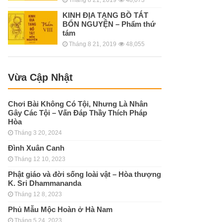
KINH ÐỊA TẠNG BỒ TÁT
BỔN NGUYỆN – Phẩm thứ
tám
Tháng 8 21, 2019
48,055
Vừa Cập Nhật
Chơi Bài Không Có Tội, Nhưng Là Nhân
Gây Các Tội – Vấn Đáp Thầy Thích Pháp
Hòa
Tháng 3 20, 2024
Đình Xuân Canh
Tháng 12 10, 2023
Phật giáo và đời sống loài vật – Hòa thượng
K. Sri Dhammananda
Tháng 12 8, 2023
Phủ Mẫu Mộc Hoàn ở Hà Nam
Tháng 5 24, 2023