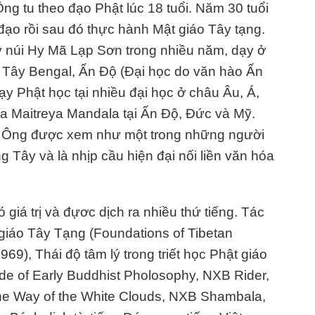
Ông tu theo đạo Phật lúc 18 tuổi. Năm 30 tuổi
ạo rồi sau đó thực hành Mật giáo Tây tạng.
y núi Hy Mã Lạp Sơn trong nhiều năm, dạy ở
g Tây Bengal, Ấn Độ (Đại học do văn hào Ấn
y Phật học tại nhiều đại học ở châu Âu, Á,
rya Maitreya Mandala tại Ấn Độ, Đức và Mỹ.
 Ông được xem như một trong những người
 Tây và là nhịp cầu hiện đại nối liền văn hóa
giá trị và đựơc dịch ra nhiều thứ tiếng. Tác
giáo Tây Tạng (Foundations of Tibetan
9), Thái độ tâm lý trong triết học Phật giáo
ude of Early Buddhist Pholosophy, NXB Rider,
he Way of the White Clouds, NXB Shambala,