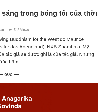
 sáng trong bóng tối của thời
Đạo
542 Views
Living Buddhism for the West do Maurice
s fur das Abendland), NXB Shambala, Mỹ,
a tác giả sẽ được ghi là của tác giả. Những
 Trúc Lâm
— o0o —