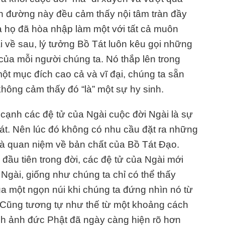
con đường này đều cảm thấy nội tâm tràn đầy
à họ đã hòa nhập làm một với tất cả muôn
i về sau, lý tưởng Bồ Tát luôn kêu gọi những
m của mỗi người chúng ta. Nó thắp lên trong
ột mục đích cao cả và vĩ đại, chúng ta sẵn
hông cảm thấy đó “là” một sự hy sinh.
cạnh các đệ tử của Ngài cuộc đời Ngài là sự
át. Nên lúc đó không có nhu cầu đặt ra những
 và quan niệm về bản chất của Bồ Tát Đạo.
đầu tiên trong đời, các đệ tử của Ngài mới
Ngài, giống như chúng ta chỉ có thể thấy
a một ngọn núi khi chúng ta đứng nhìn nó từ
 Cũng tương tự như thế từ một khoảng cách
nh ảnh đức Phật đã ngày càng hiện rõ hơn