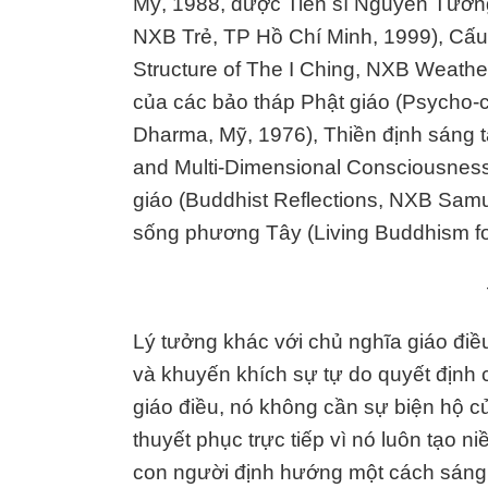
Mỹ, 1988, được Tiến sĩ Nguyễn Tường 
NXB Trẻ, TP Hồ Chí Minh, 1999), Cấu t
Structure of The I Ching, NXB Weatherh
của các bảo tháp Phật giáo (Psycho-
Dharma, Mỹ, 1976), Thiền định sáng t
and Multi-Dimensional Consciousness
giáo (Buddhist Reflections, NXB Samu
sống phương Tây (Living Buddhism fo
Lý tưởng khác với chủ nghĩa giáo điề
và khuyến khích sự tự do quyết định 
giáo điều, nó không cần sự biện hộ của
thuyết phục trực tiếp vì nó luôn tạo
con người định hướng một cách sáng t