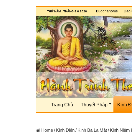
Buddhahome
Đạo 
THỨ NĂM , THÁNG 8 6 2026
Trang Chủ
Thuyết Pháp
Kinh Đ
Home
/
Kinh Điển
/
Kinh Ba La Mật
/
Kinh Niệm 