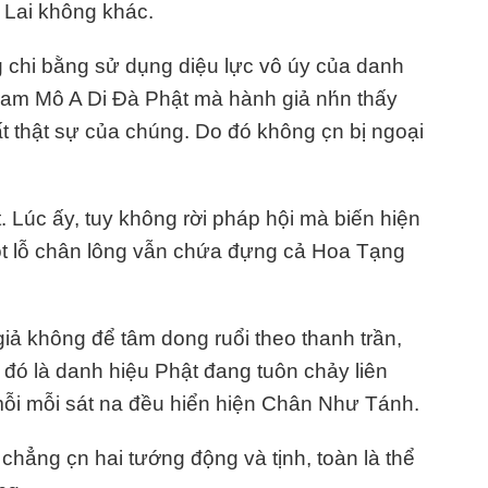
ư Lai không khác.
 chi bằng sử dụng diệu lực vô úy của danh
Nam Mô A Di Đà Phật mà hành giả nh́n thấy
 thật sự của chúng. Do đó không c̣n bị ngoại
 Lúc ấy, tuy không rời pháp hội mà biến hiện
t lỗ chân lông vẫn chứa đựng cả Hoa Tạng
iả không để tâm dong ruổi theo thanh trần,
đó là danh hiệu Phật đang tuôn chảy liên
mỗi mỗi sát na đều hiển hiện Chân Như Tánh.
chẳng c̣n hai tướng động và tịnh, toàn là thể