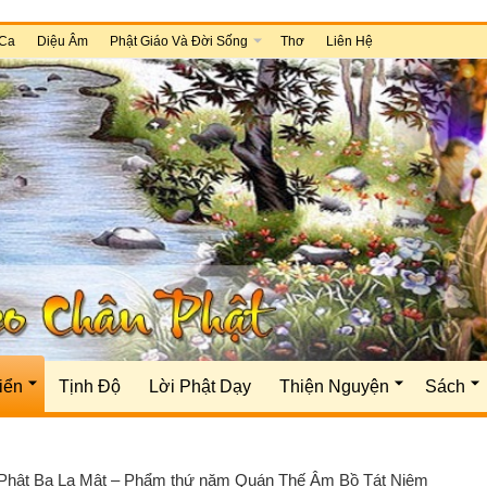
Ca
Diệu Âm
Phật Giáo Và Đời Sống
Thơ
Liên Hệ
iển
Tịnh Độ
Lời Phật Dạy
Thiện Nguyện
Sách
Phật Ba La Mật – Phẩm thứ năm Quán Thế Âm Bồ Tát Niệm