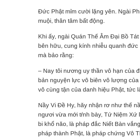
Đức Phật mỉm cười lặng yên. Ngài Ph
muội, thân tâm bất động.
Khi ấy, ngài Quán Thế Âm Đại Bồ Tát li
bên hữu, cung kính nhiễu quanh đức 
mà bảo rằng:
– Nay tôi nương uy thần vô hạn của 
bản nguyện lực vô biên vô lượng của
vô cùng tận của danh hiệu Phật, tức
Nầy Vi Đề Hy, hăy nhận rơ như thế n
ngươi vừa mới tŕnh bày, Tứ Niệm Xứ là
bi khổ năo, là pháp đắc Niết Bàn vắng
pháp thành Phật, là pháp chứng Vô T