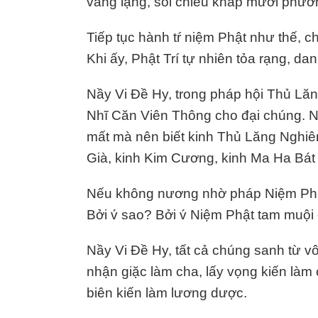
vắng lặng, soi chiếu khắp mười phươ
Tiếp tục hành tŕ niệm Phật như thế, 
Khi ấy, Phật Trí tự nhiên tỏa rạng, d
Nầy Vi Đề Hy, trong pháp hội Thủ Lăng
Nhĩ Căn Viên Thông cho đại chúng. N
mất mà nên biết kinh Thủ Lăng Nghiêm 
Già, kinh Kim Cương, kinh Ma Ha Bá
Nếu không nương nhờ pháp Niệm Phật
Bởi v́ sao? Bởi v́ Niệm Phật tam muội
Nầy Vi Đề Hy, tất cả chúng sanh từ vô 
nhận giặc làm cha, lấy vọng kiến làm 
biên kiến làm lương dược.