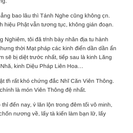
ng.
chẳng bao lâu thì Tánh Nghe cũng không c̣n.
anh hiệu Phật vẫn tương tục, không gián đoạn.
 Nghiêm, tôi đă tŕnh bày nhân địa tu hành
hưng thời Mạt pháp các kinh điển dần dần ẩn
sẽ bị diệt trước nhất, tiếp sau là kinh Lăng
t Nhă, kinh Diệu Pháp Liên Hoa…
 th́ rất khó chứng đắc Nhĩ Căn Viên Thông.
 chính là món Viên Thông đệ nhất.
thỉ đến nay, v́ lăn lộn trong đêm tối vô minh,
chốn nương về, lấy tà kiến làm bạn lữ, lấy