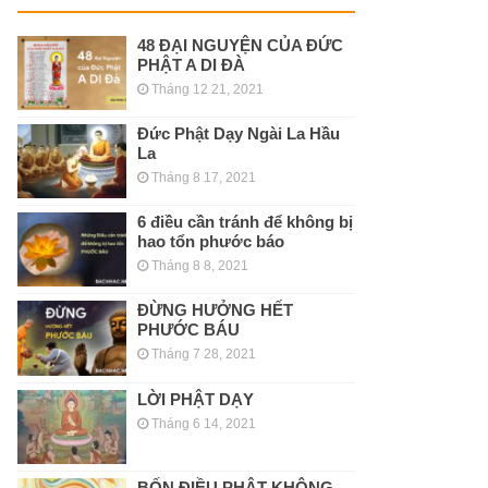
48 ĐẠI NGUYỆN CỦA ĐỨC
PHẬT A DI ĐÀ
Tháng 12 21, 2021
Đức Phật Dạy Ngài La Hầu
La
Tháng 8 17, 2021
6 điều cần tránh để không bị
hao tổn phước báo
Tháng 8 8, 2021
ĐỪNG HƯỞNG HẾT
PHƯỚC BÁU
Tháng 7 28, 2021
LỜI PHẬT DẠY
Tháng 6 14, 2021
BỐN ĐIỀU PHẬT KHÔNG