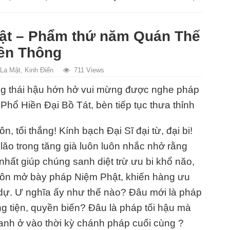
Mật – Phẩm thứ năm Quán Thế
iên Thông
 La Mật
,
Kinh Điển
711 Views
ng thái hậu hớn hở vui mừng được nghe pháp
Phổ Hiền Đại Bồ Tát, bèn tiếp tục thưa thỉnh
, tối thắng! Kính bạch Đại Sĩ đại từ, đại bi!
ăo trong tăng già luôn luôn nhắc nhở rằng
hất giúp chúng sanh diệt trừ ưu bi khổ năo,
ôn mở bày pháp Niệm Phật, khiến hàng ưu
 dự. Ư nghĩa ấy như thế nào? Đâu mới là pháp
ng tiện, quyền biến? Đâu là pháp tối hậu mà
nh ở vào thời kỳ chánh pháp cuối cùng ?