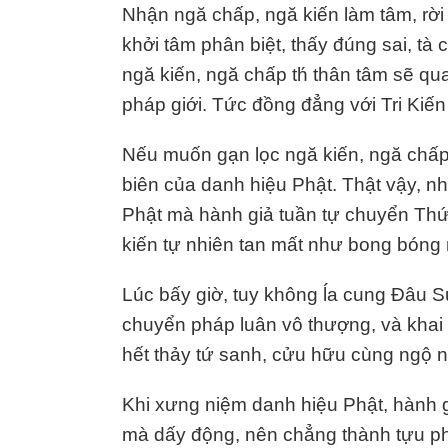
Nhận ngă chấp, ngă kiến làm tâm, rời
khởi tâm phân biệt, thấy đúng sai, tà
ngă kiến, ngă chấp th́ thân tâm sẽ q
pháp giới. Tức đồng đẳng với Tri Kiế
Nếu muốn gạn lọc ngă kiến, ngă chấp 
biên của danh hiệu Phật. Thật vậy, 
Phật mà hành giả tuần tự chuyển Thức
kiến tự nhiên tan mất như bong bóng 
Lúc bấy giờ, tuy không ĺa cung Đâu 
chuyển pháp luân vô thượng, và khai 
hết thảy tứ sanh, cửu hữu cùng ngộ n
Khi xưng niệm danh hiệu Phật, hành
mà dấy động, nên chẳng thành tựu ph