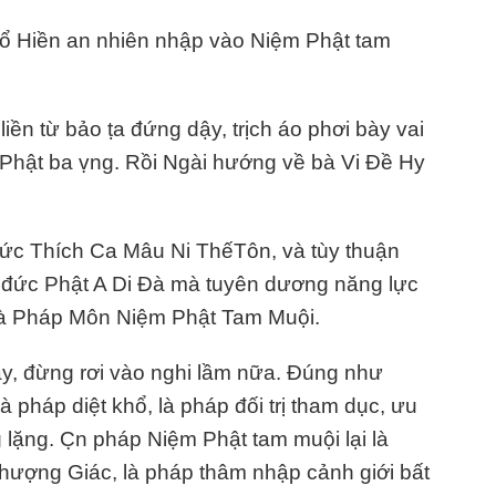
ổ Hiền an nhiên nhập vào Niệm Phật tam
ền từ bảo ṭa đứng dậy, trịch áo phơi bày vai
Phật ba ṿng. Rồi Ngài hướng về bà Vi Đề Hy
đức Thích Ca Mâu Ni ThếTôn, và tùy thuận
 đức Phật A Di Đà mà tuyên dương năng lực
 là Pháp Môn Niệm Phật Tam Muội.
ầy, đừng rơi vào nghi lầm nữa. Đúng như
 pháp diệt khổ, là pháp đối trị tham dục, ưu
 lặng. C̣n pháp Niệm Phật tam muội lại là
hượng Giác, là pháp thâm nhập cảnh giới bất