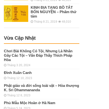
KINH ÐỊA TẠNG BỒ TÁT
BỔN NGUYỆN – Phẩm thứ
tám
Tháng 8 21, 2019
48,010
Vừa Cập Nhật
Chơi Bài Không Có Tội, Nhưng Là Nhân
Gây Các Tội – Vấn Đáp Thầy Thích Pháp
Hòa
Tháng 3 20, 2024
Đình Xuân Canh
Tháng 12 10, 2023
Phật giáo và đời sống loài vật – Hòa thượng
K. Sri Dhammananda
Tháng 12 8, 2023
Phủ Mẫu Mộc Hoàn ở Hà Nam
Tháng 5 24, 2023