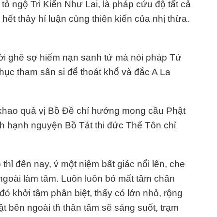
tỏ ngộ Tri Kiến Như Lai, là pháp cứu độ tất cả
 hết thảy hí luận cùng thiên kiến của nhị thừa.
ời ghê sợ hiểm nạn sanh tử mà nói pháp Tứ
hục tham sân si để thoát khổ và đắc A La
 khao quả vị Bồ Đề chí hướng mong cầu Phật
nh hạnh nguyện Bồ Tát thi đức Thế Tôn chỉ
thỉ đến nay, v́ một niệm bất giác nổi lên, che
ngoài làm tâm. Luôn luôn bỏ mất tâm chân
đó khởi tâm phân biệt, thấy có lớn nhỏ, rộng
bên ngoài th́ thân tâm sẽ sáng suốt, trạm