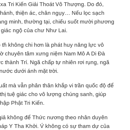
 xa Tri Kiến Giải Thoát Vô Thượng. Do đó,
 chánh, thiện ác, chân ngụy… Nếu lọc sạch
uang minh, thường tại, chiếu suốt mười phương
n giác ngộ của chư Như Lai.
th́ không chi hơn là phát huy năng lực vô
nhờ chuyên tâm xưng niệm Nam Mô A Di Đà
 thành Trí. Ngă chấp tự nhiên rơi rụng, ngă
nước dưới ánh mặt trời.
Suất mà vẫn phân thân khắp vi trần quốc độ để
thị tuệ giác cho vô lượng chúng sanh, giúp
hập Phật Tri Kiến.
 giả không để Thức nương theo nhân duyên
áp Y Tha Khởi. V́ không có sự tham dự của