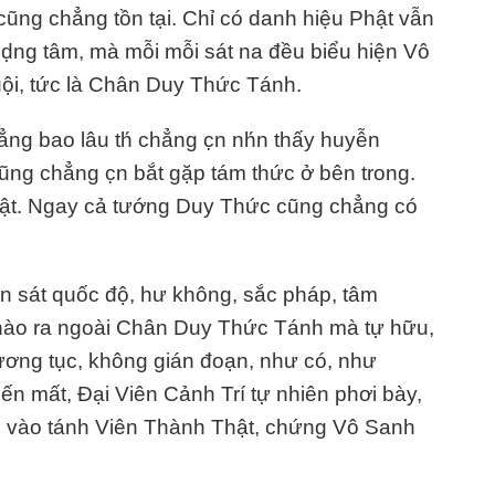
ũng chẳng tồn tại. Chỉ có danh hiệu Phật vẫn
 ḍng tâm, mà mỗi mỗi sát na đều biểu hiện Vô
i, tức là Chân Duy Thức Tánh.
ẳng bao lâu th́ chẳng c̣n nh́n thấy huyễn
ng chẳng c̣n bắt gặp tám thức ở bên trong.
thật. Ngay cả tướng Duy Thức cũng chẳng có
ần sát quốc độ, hư không, sắc pháp, tâm
ào ra ngoài Chân Duy Thức Tánh mà tự hữu,
tương tục, không gián đoạn, như có, như
n mất, Đại Viên Cảnh Trí tự nhiên phơi bày,
đi vào tánh Viên Thành Thật, chứng Vô Sanh