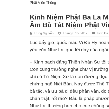
Phật Viên Thông
Kinh Niệm Phật Ba La 
Âm Bồ Tát Niệm Phật V
Trung Nguyễn
Tháng 8 16, 2019
Kinh Ba
Lúc bấy giờ, quốc mẫu Vi Đề Hy hoà
yếu của Như Lai qua lời dạy của ngài 
– Kính bạch đấng Thiên Nhân Sư tối tôn
Con cũng thường nghe chư vị trưởng l
chỉ có Tứ Niệm Xứ là con đường độc n
chứng ngộ Niết Bàn. Nay được Thế T
bà tắc, và ưu bà di đều phân vân, do
chân thật, rốt ráo? Đâu là pháp phươ
Như Lai thường ban cho các chúng sa