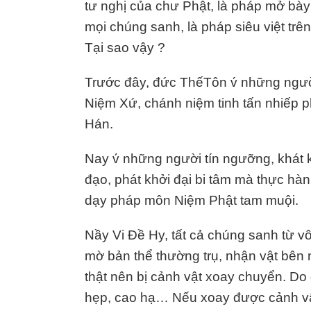
tư nghị của chư Phật, là pháp mở bày 
mọi chúng sanh, là pháp siêu việt trên
Tại sao vậy ?
Trước đây, đức ThếTôn v́ những ngư
Niệm Xứ, chánh niệm tinh tấn nhiếp p
Hán.
Nay v́ những người tín ngưỡng, khát
đạo, phát khởi đại bi tâm mà thực hà
dạy pháp môn Niệm Phật tam muội.
Nầy Vi Đề Hy, tất cả chúng sanh từ vô 
mờ bản thể thường trụ, nhận vật bên 
thật nên bị cảnh vật xoay chuyển. Do 
hẹp, cao hạ… Nếu xoay được cảnh vật 