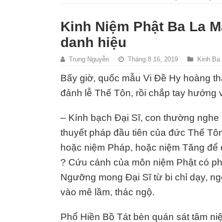
Kinh Niệm Phật Ba La M
danh hiệu
Trung Nguyễn
Tháng 8 16, 2019
Kinh Ba
Bấy giờ, quốc mẫu Vi Đề Hy hoàng thá
đảnh lễ Thế Tôn, rồi chắp tay hướng 
– Kính bạch Đại Sĩ, con thường nghe
thuyết pháp đầu tiên của đức Thế Tô
hoặc niệm Pháp, hoặc niệm Tăng để đư
? Cứu cánh của môn niệm Phật có ph
Ngưỡng mong Đại Sĩ từ bi chỉ dạy, ng
vào mê lầm, thác ngộ.
Phổ Hiền Bồ Tát bèn quán sát tâm niệ