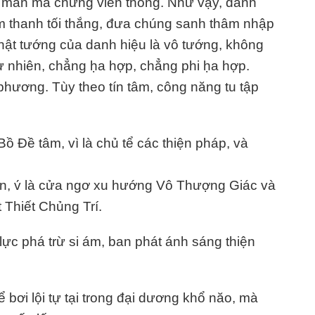
n măn mà chứng viên thông. Như vậy, danh
m thanh tối thắng, đưa chúng sanh thâm nhập
thật tướng của danh hiệu là vô tướng, không
 nhiên, chẳng ḥa hợp, chẳng phi ḥa hợp.
hương. Tùy theo tín tâm, công năng tu tập
Bồ Đề tâm, vì là chủ tể các thiện pháp, và
n, v́ là cửa ngơ xu hướng Vô Thượng Giác và
 Thiết Chủng Trí.
 lực phá trừ si ám, ban phát ánh sáng thiện
 bơi lội tự tại trong đại dương khổ năo, mà