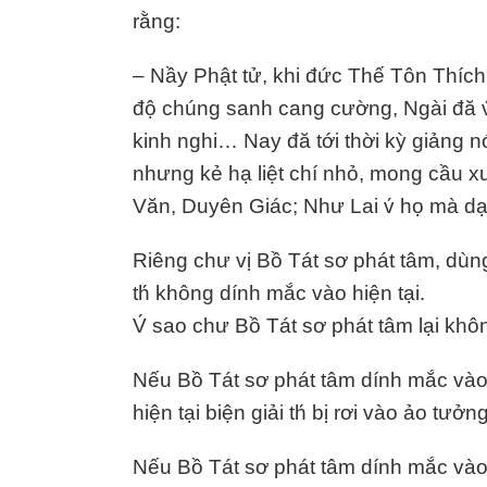
rằng:
– Nầy Phật tử, khi đức Thế Tôn Thích
độ chúng sanh cang cường, Ngài đă v́
kinh nghi… Nay đă tới thời kỳ giảng n
nhưng kẻ hạ liệt chí nhỏ, mong cầu xuấ
Văn, Duyên Giác; Như Lai v́ họ mà dạy 
Riêng chư vị Bồ Tát sơ phát tâm, dù
th́ không dính mắc vào hiện tại.
V́ sao chư Bồ Tát sơ phát tâm lại khô
Nếu Bồ Tát sơ phát tâm dính mắc vào 
hiện tại biện giải th́ bị rơi vào ảo tưở
Nếu Bồ Tát sơ phát tâm dính mắc vào h