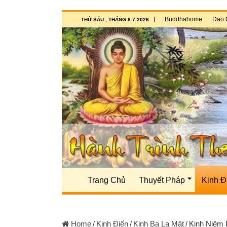
Buddhahome
Đạo 
THỨ SÁU , THÁNG 8 7 2026
Trang Chủ
Thuyết Pháp
Kinh Đ
Home
/
Kinh Điển
/
Kinh Ba La Mật
/
Kinh Niệm 