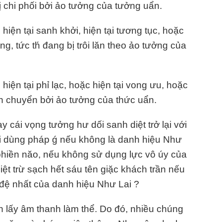
bị chi phối bởi ảo tưởng của tưởng uẩn.
iện tại sanh khởi, hiện tại tương tục, hoặc
ộng, tức th́ đang bị trôi lăn theo ảo tưởng của
iện tại phỉ lạc, hoặc hiện tại vong ưu, hoặc
iển chuyển bởi ảo tưởng của thức uẩn.
 cái vọng tưởng hư dối sanh diệt trở lại với
ải dùng pháp ǵ nếu không là danh hiệu Như
phiền năo, nếu không sử dụng lực vô úy của
ệt trừ sạch hết sáu tên giặc khách trần nếu
đệ nhất của danh hiệu Như Lai ?
 lấy âm thanh làm thể. Do đó, nhiều chúng