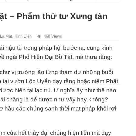
ật – Phẩm thứ tư Xưng tán
 La Mật
,
Kinh Điển
468 Views
i hậu từ trong pháp hội bước ra, cung kính
về ngài Phổ Hiền Đại Bồ Tát, mà thưa rằng:
 chư vị trưởng lăo từng tham dự những buổi
n tại vườn Lộc Uyển dạy rằng hoặc niệm Phật,
ợc hiện tại lạc trú. Ư nghĩa ấy như thế nào
ải chăng là để được như vậy hay không?
ơ hầu các chúng sanh thời mạt pháp khỏi rơi
m của hết thảy đại chúng hiện tiền mà dạy