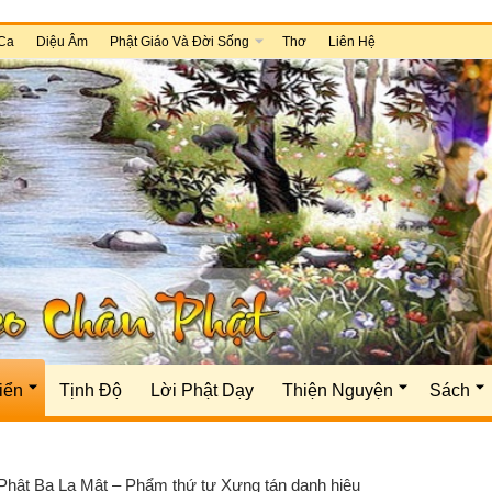
Ca
Diệu Âm
Phật Giáo Và Đời Sống
Thơ
Liên Hệ
iển
Tịnh Độ
Lời Phật Dạy
Thiện Nguyện
Sách
Phật Ba La Mật – Phẩm thứ tư Xưng tán danh hiệu