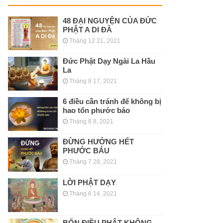
48 ĐẠI NGUYỆN CỦA ĐỨC
PHẬT A DI ĐÀ
Tháng 12 21, 2021
Đức Phật Dạy Ngài La Hầu
La
Tháng 8 17, 2021
6 điều cần tránh để không bị
hao tổn phước báo
Tháng 8 8, 2021
ĐỪNG HƯỞNG HẾT
PHƯỚC BÁU
Tháng 7 28, 2021
LỜI PHẬT DẠY
Tháng 6 14, 2021
BỐN ĐIỀU PHẬT KHÔNG