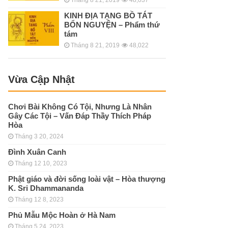
KINH ÐỊA TẠNG BỒ TÁT
BỔN NGUYỆN – Phẩm thứ
tám
Tháng 8 21, 2019
48,022
Vừa Cập Nhật
Chơi Bài Không Có Tội, Nhưng Là Nhân
Gây Các Tội – Vấn Đáp Thầy Thích Pháp
Hòa
Tháng 3 20, 2024
Đình Xuân Canh
Tháng 12 10, 2023
Phật giáo và đời sống loài vật – Hòa thượng
K. Sri Dhammananda
Tháng 12 8, 2023
Phủ Mẫu Mộc Hoàn ở Hà Nam
Tháng 5 24, 2023