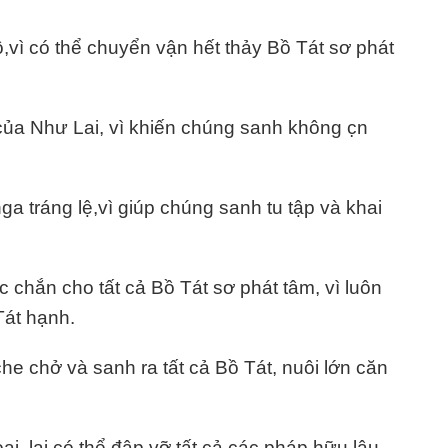
,vì có thể chuyển vận hết thảy Bồ Tát sơ phát
ủa Như Lai, vì khiến chúng sanh không c̣n
a tráng lệ,vì giúp chúng sanh tu tập và khai
 chắn cho tất cả Bồ Tát sơ phát tâm, vì luôn
Tát hạnh.
he chở và sanh ra tất cả Bồ Tát, nuôi lớn căn
, lại có thể đập vỡ tất cả các pháp hữu lậu.