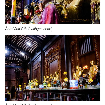
Ảnh: Vinh Gấu ( vinhgau.com )