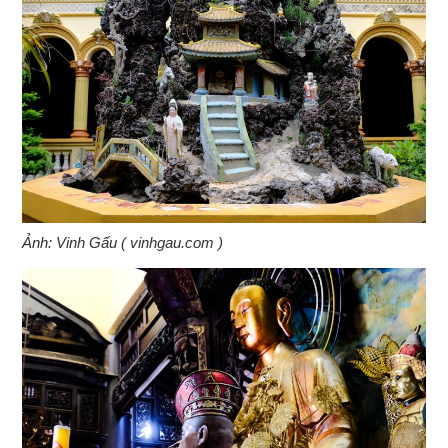
Ảnh: Vinh Gấu ( vinhgau.com )