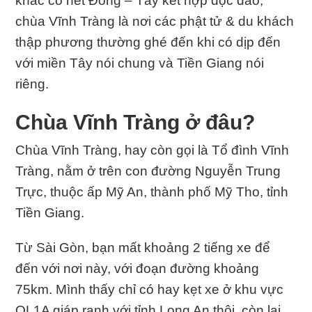
khắc có nét Đông – Tây kết hợp độc đáo,
chùa Vĩnh Tràng là nơi các phật tử & du khách
thập phương thường ghé đến khi có dịp đến
với miền Tây nói chung và Tiền Giang nói
riêng.
Chùa Vĩnh Tràng ở đâu?
Chùa Vĩnh Tràng, hay còn gọi là Tổ đình Vĩnh
Tràng, nằm ở trên con đường Nguyễn Trung
Trực, thuộc ấp Mỹ An, thành phố Mỹ Tho, tỉnh
Tiền Giang.
Từ Sài Gòn, bạn mất khoảng 2 tiếng xe để
đến với nơi này, với đoạn đường khoảng
75km. Mình thấy chỉ có hay kẹt xe ở khu vực
QL1A giáp ranh với tỉnh Long An thôi, còn lại