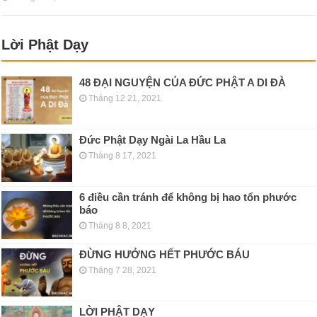
Lời Phật Dạy
48 ĐẠI NGUYỆN CỦA ĐỨC PHẬT A DI ĐÀ
Tháng 12 21, 2021
Đức Phật Dạy Ngài La Hầu La
Tháng 8 17, 2021
6 điều cần tránh để không bị hao tổn phước
báo
Tháng 8 8, 2021
ĐỪNG HƯỞNG HẾT PHƯỚC BÁU
Tháng 7 28, 2021
LỜI PHẬT DẠY