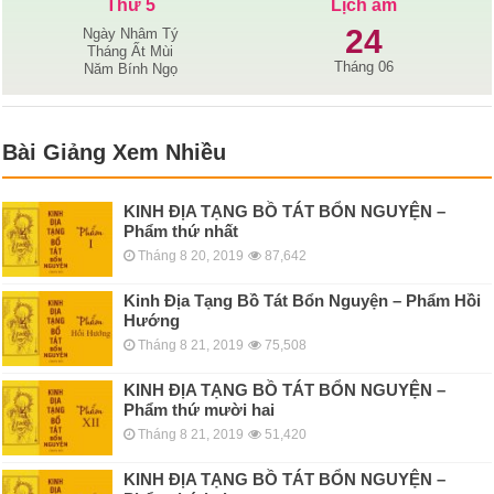
Thứ 5
Lịch âm
24
Ngày Nhâm Tý
Tháng Ất Mùi
Tháng 06
Năm Bính Ngọ
Bài Giảng Xem Nhiều
KINH ÐỊA TẠNG BỒ TÁT BỔN NGUYỆN –
Phẩm thứ nhất
Tháng 8 20, 2019
87,642
Kinh Địa Tạng Bồ Tát Bổn Nguyện – Phẩm Hồi
Hướng
Tháng 8 21, 2019
75,508
KINH ÐỊA TẠNG BỒ TÁT BỔN NGUYỆN –
Phẩm thứ mười hai
Tháng 8 21, 2019
51,420
KINH ÐỊA TẠNG BỒ TÁT BỔN NGUYỆN –