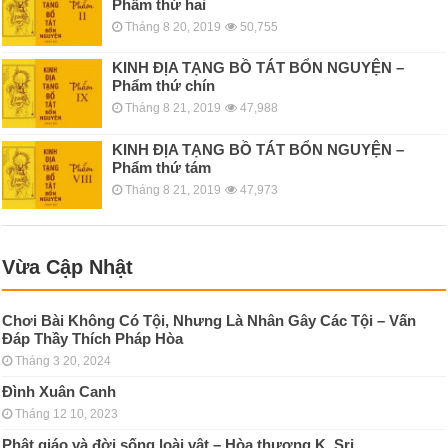
Phẩm thứ hai
Tháng 8 20, 2019
50,755
KINH ÐỊA TẠNG BỒ TÁT BỔN NGUYỆN –
Phẩm thứ chín
Tháng 8 21, 2019
47,988
KINH ÐỊA TẠNG BỒ TÁT BỔN NGUYỆN –
Phẩm thứ tám
Tháng 8 21, 2019
47,973
Vừa Cập Nhật
Chơi Bài Không Có Tội, Nhưng Là Nhân Gây Các Tội – Vấn
Đáp Thầy Thích Pháp Hòa
Tháng 3 20, 2024
Đình Xuân Canh
Tháng 12 10, 2023
Phật giáo và đời sống loài vật – Hòa thượng K. Sri