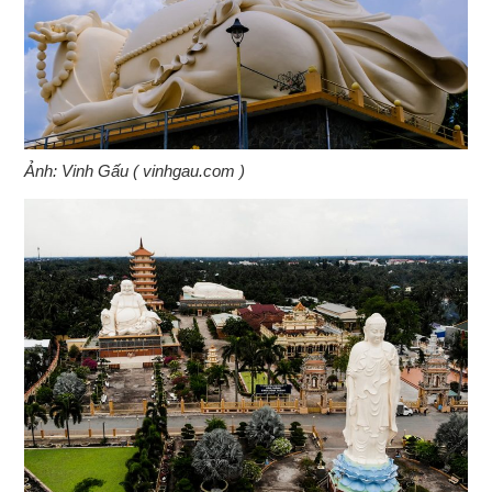
Ảnh: Vinh Gấu ( vinhgau.com )