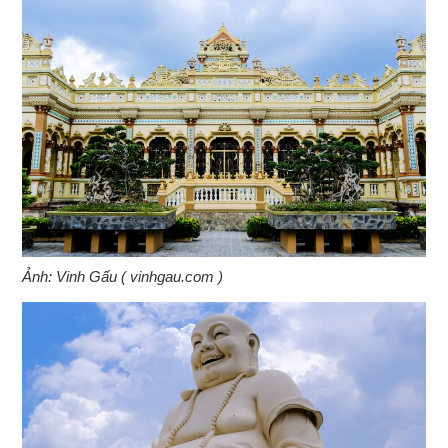
Ảnh: Vinh Gấu ( vinhgau.com )