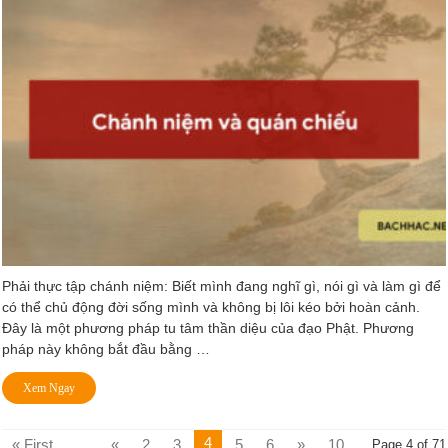
Phải thực tập chánh niệm: Biết mình đang nghĩ gì, nói gì và làm gì để
có thể chủ động đời sống mình và không bị lôi kéo bởi hoàn cảnh.
Đây là một phương pháp tu tâm thần diệu của đạo Phật. Phương
pháp này không bắt đầu bằng …
Xem Ngay
4
« First
...
«
2
3
5
6
»
10
Page 4 of 71