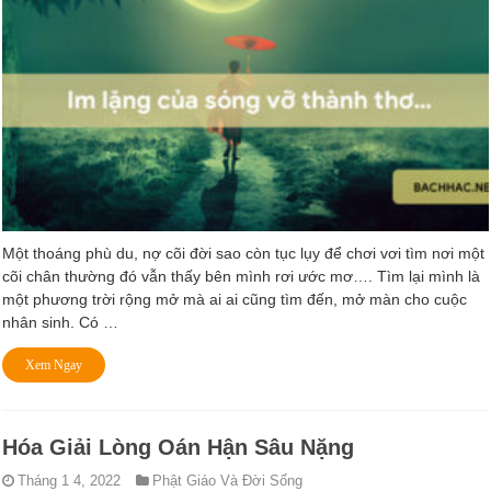
Một thoáng phù du, nợ cõi đời sao còn tục lụy để chơi vơi tìm nơi một
cõi chân thường đó vẫn thấy bên mình rơi ước mơ…. Tìm lại mình là
một phương trời rộng mở mà ai ai cũng tìm đến, mở màn cho cuộc
nhân sinh. Có …
Xem Ngay
Hóa Giải Lòng Oán Hận Sâu Nặng
Tháng 1 4, 2022
Phật Giáo Và Đời Sống