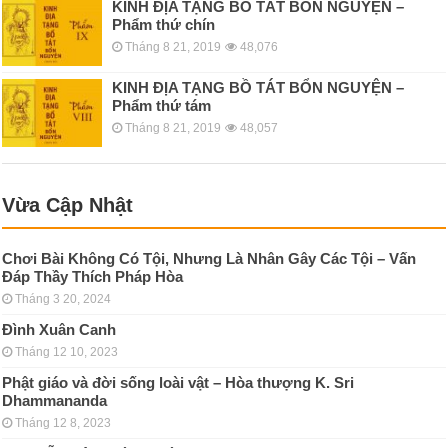
KINH ÐỊA TẠNG BỒ TÁT BỔN NGUYỆN –
Phẩm thứ chín
Tháng 8 21, 2019
48,076
KINH ÐỊA TẠNG BỒ TÁT BỔN NGUYỆN –
Phẩm thứ tám
Tháng 8 21, 2019
48,057
Vừa Cập Nhật
Chơi Bài Không Có Tội, Nhưng Là Nhân Gây Các Tội – Vấn
Đáp Thầy Thích Pháp Hòa
Tháng 3 20, 2024
Đình Xuân Canh
Tháng 12 10, 2023
Phật giáo và đời sống loài vật – Hòa thượng K. Sri
Dhammananda
Tháng 12 8, 2023