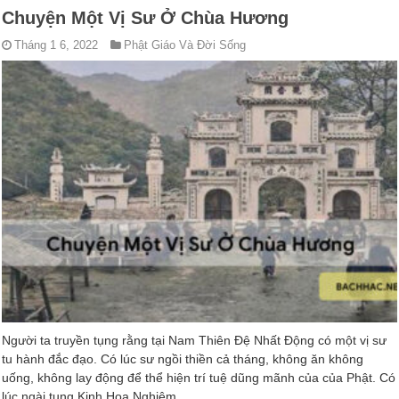
Chuyện Một Vị Sư Ở Chùa Hương
Tháng 1 6, 2022
Phật Giáo Và Đời Sống
Người ta truyền tụng rằng tại Nam Thiên Đệ Nhất Động có một vị sư
tu hành đắc đạo. Có lúc sư ngồi thiền cả tháng, không ăn không
uống, không lay động để thể hiện trí tuệ dũng mãnh của của Phật. Có
lúc ngài tụng Kinh Hoa Nghiêm, …