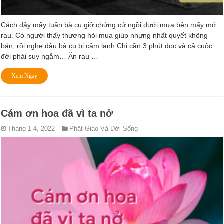
Cách đây mấy tuần bà cụ giở chứng cứ ngồi dưới mưa bên mấy mớ
rau. Có người thấy thương hỏi mua giúp nhưng nhất quyết không
bán, rồi nghe đâu bà cụ bị cảm lạnh Chỉ cần 3 phút đọc và cả cuộc
đời phải suy ngẫm… Ăn rau …
Xem Ngay
Cám ơn hoa đã vì ta nở
Tháng 1 4, 2022
Phật Giáo Và Đời Sống