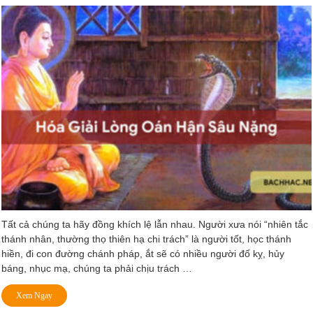
Tất cả chúng ta hãy đồng khích lệ lẫn nhau. Người xưa nói “nhiên tắc
thánh nhân, thường thọ thiên hạ chi trách” là người tốt, học thánh
hiền, đi con đường chánh pháp, ắt sẽ có nhiều người đố kỵ, hủy
báng, nhục mạ, chúng ta phải chịu trách …
Xem Ngay