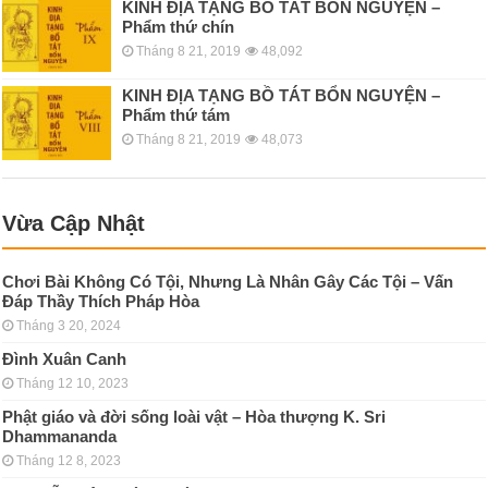
KINH ÐỊA TẠNG BỒ TÁT BỔN NGUYỆN –
Phẩm thứ chín
Tháng 8 21, 2019
48,092
KINH ÐỊA TẠNG BỒ TÁT BỔN NGUYỆN –
Phẩm thứ tám
Tháng 8 21, 2019
48,073
Vừa Cập Nhật
Chơi Bài Không Có Tội, Nhưng Là Nhân Gây Các Tội – Vấn
Đáp Thầy Thích Pháp Hòa
Tháng 3 20, 2024
Đình Xuân Canh
Tháng 12 10, 2023
Phật giáo và đời sống loài vật – Hòa thượng K. Sri
Dhammananda
Tháng 12 8, 2023