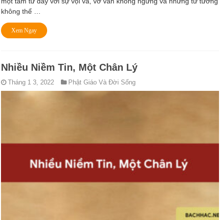
một tâm tư đầy với sự vội vả, vơ vẫn không ngừng và những tư tưởng
không thể …
Xem Ngay
Nhiều Niềm Tin, Một Chân Lý
Tháng 1 3, 2022
Phật Giáo Và Đời Sống