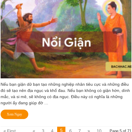
Nếu bạn giận dữ bạn tạo những nghiệp nhân tiêu cực và những điều
đó sẽ tạo nên địa ngục và khổ đau. Nếu bạn không có giận hờn, dính
mắc, và si mê, sẽ không có địa ngục. Điều này có nghĩa là những
người ấy đang giúp đở …
Xem Ngay
5
« First
...
«
3
4
6
7
»
10
Page 5 of 71