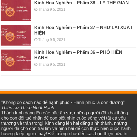
Kinh Hoa Nghiêm – Phẩm 38 – LY THẾ GIAN
Tháng 9 5, 2021
Kinh Hoa Nghiêm – Phẩm 37 – NHƯ LAI XUẤT
HIỆN
Tháng 9 5, 2021
Kinh Hoa Nghiêm – Phẩm 36 – PHỔ HIỀN
HẠNH
Tháng 9 5, 2021
"Không có cách nào để hạnh phúc - Hạnh phúc là con đường"
Thiền sư Thích Nhất Hạnh
Thành kính dâng lên các bậc ân sư, những người đã khai thông
cho con đôi tuệ nhãn để con biết nhìn cuộc sống với tất cả yêu
thương và trân trọng! Kính dâng lên hai đấng sinh thành, những
người đã cho con trái tim và hình hài để con thực hiện cuộc hành
hương kiếp người này! Để tưởng nhớ đến các bậc thiện hữu tri