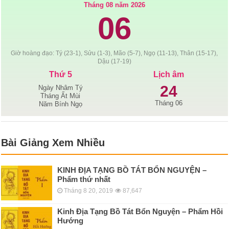
Tháng 08 năm 2026
06
Giờ hoàng đạo: Tý (23-1), Sửu (1-3), Mão (5-7), Ngọ (11-13), Thân (15-17),
Dậu (17-19)
Thứ 5
Lịch âm
24
Ngày Nhâm Tý
Tháng Ất Mùi
Tháng 06
Năm Bính Ngọ
Bài Giảng Xem Nhiều
KINH ÐỊA TẠNG BỒ TÁT BỔN NGUYỆN –
Phẩm thứ nhất
Tháng 8 20, 2019
87,647
Kinh Địa Tạng Bồ Tát Bổn Nguyện – Phẩm Hồi
Hướng