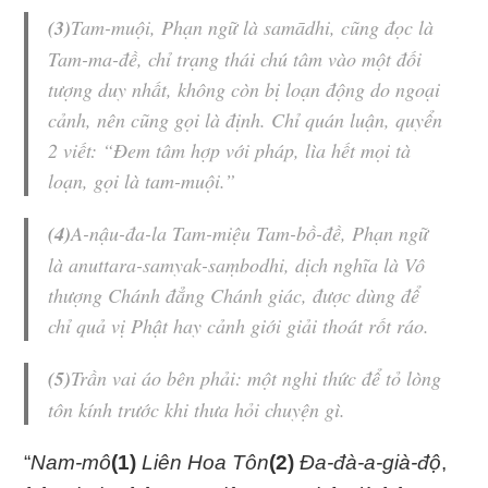
(3)
Tam-muội
, Phạn ngữ là samādhi, cũng đọc là
Tam-ma-đề
, chỉ trạng thái chú tâm vào một đối
tượng duy nhất, không còn bị loạn động do ngoại
cảnh, nên cũng gọi là
định
.
Chỉ quán luận
, quyển
2 viết: “Đem tâm hợp với pháp, lìa hết mọi tà
loạn, gọi là
tam-muội
.”
(4)
A-nậu-đa-la Tam-miệu Tam-bồ-đề
, Phạn ngữ
là anuttara-samyak-saṃbodhi, dịch nghĩa là Vô
thượng Chánh đẳng Chánh giác, được dùng để
chỉ quả vị Phật hay cảnh giới giải thoát rốt ráo.
(5)
Trần vai áo bên phải: một nghi thức để tỏ lòng
tôn kính trước khi thưa hỏi chuyện gì.
“
Nam-mô
(1)
Liên Hoa Tôn
(2)
Đa-đà-a-già-độ
,