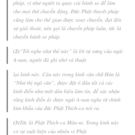
pháp, ví như người ta quay cái bánh xe để làm
cho mọi thứ chuyển động. Đức Phật thuyết pháp
cũng làm cho thế gian được xoay chuyển, đạt đến
sự giải thoát, nên gọi là
chuyển pháp luân
, tức là
chuyển bánh xe pháp
.
(2)
“
Tôi nghe như thế này
” là lời tự xưng của ngài
A-nan
, người đã ghi nhớ và thuật
lại kinh này. Câu này trong kinh văn chữ Hán là
“
Như thị ngã văn
”, được đặt ở đầu tất cả các
kinh điển như một dấu hiệu làm tin, để xác nhận
rằng kinh điển ấy được ngài A-nan nghe từ chính
kim khẩu của đức Phật
Thích-ca
nói ra.
(3)
Tức là Phật Thích-ca Mâu-ni. Trong kinh này
có sự xuất hiện của nhiều vị Phật