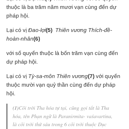
thuộc là ba trăm năm mươi vạn cùng đến dự
pháp hội.
Lại có vị
Đao-lợi
(5)
Thiên vương Thích-đề-
hoàn-nhân
(6)
với số quyến thuộc là bốn trăm vạn cùng đến
dự pháp hội.
Lại có vị
Tỳ-sa-môn Thiên vương
(7)
với quyến
thuộc mười vạn quỷ thần cùng đến dự pháp
hội.
(1)
Cõi trời
Tha hóa tự tại
, cũng gọi tắt là
Tha
hóa
, tên Phạn ngữ là Paranirmita- vaśavartina,
là cõi trời thứ sáu trong 6 cõi trời thuộc Dục