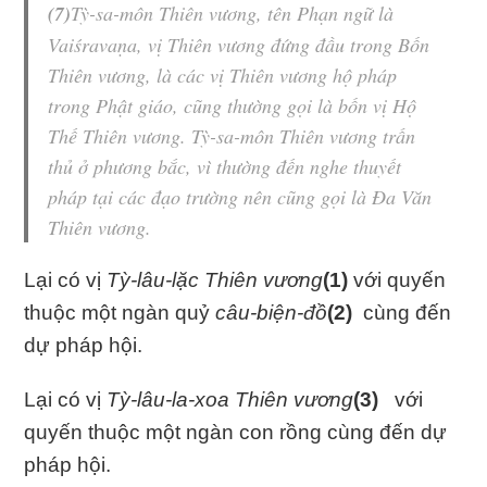
(7)
Tỳ-sa-môn Thiên vương
, tên Phạn ngữ là
Vaiśravaṇa, vị
Thiên vương
đứng đầu trong
Bốn
Thiên vương
, là các vị
Thiên vương
hộ pháp
trong Phật giáo, cũng thường gọi là bốn vị
Hộ
Thế Thiên vương
.
Tỳ-sa-môn Thiên vương
trấn
thủ ở phương bắc, vì thường đến nghe thuyết
pháp tại các đạo trường nên cũng gọi là Đa Văn
Thiên vương
.
Lại có vị
Tỳ-lâu-lặc Thiên vương
(1)
với quyến
thuộc một ngàn quỷ
câu-biện-đồ
(2)
cùng đến
dự pháp hội.
Lại có vị
Tỳ-lâu-la-xoa Thiên vương
(3)
với
quyến thuộc một ngàn con rồng cùng đến dự
pháp hội.