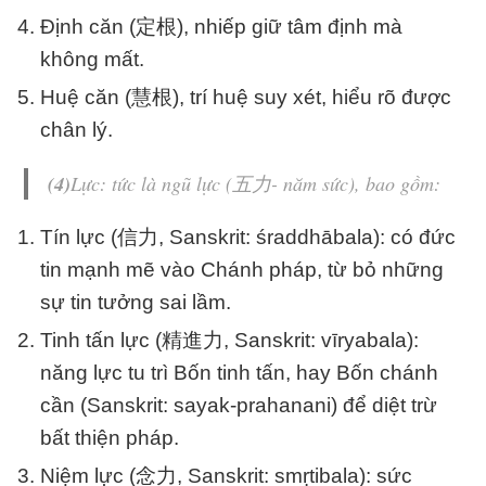
Định căn (定根), nhiếp giữ tâm định mà
không mất.
Huệ căn (慧根), trí huệ suy xét, hiểu rõ được
chân lý.
(4)
Lực
: tức là
ngũ lực
(五力-
năm sức
), bao gồm:
Tín lực (信力, Sanskrit: śraddhābala): có đức
tin mạnh mẽ vào Chánh pháp, từ bỏ những
sự tin tưởng sai lầm.
Tinh tấn lực (精進力, Sanskrit: vīryabala):
năng lực tu trì Bốn tinh tấn, hay Bốn chánh
cần (Sanskrit: sayak-prahanani) để diệt trừ
bất thiện pháp.
Niệm lực (念力, Sanskrit: smṛtibala): sức