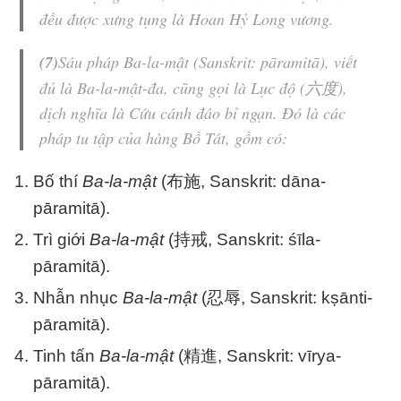
đều được xưng tụng là Hoan Hỷ Long vương.
(7)
Sáu pháp
Ba-la-mật
(Sanskrit: pāramitā), viết
đủ là
Ba-la-mật-đa
, cũng gọi là
Lục
độ
(六度),
dịch nghĩa là
Cứu cánh đáo bỉ ngạn
. Đó là các
pháp tu tập của hàng
Bồ Tát
, gồm có:
Bố thí
Ba-la-mật
(布施, Sanskrit: dāna-
pāramitā).
Trì giới
Ba-la-mật
(持戒, Sanskrit: śīla-
pāramitā).
Nhẫn nhục
Ba-la-mật
(忍辱, Sanskrit: kṣānti-
pāramitā).
Tinh tấn
Ba-la-mật
(精進, Sanskrit: vīrya-
pāramitā).