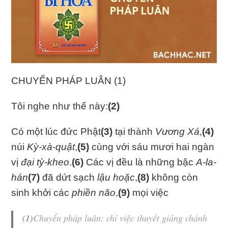
CHUYỂN PHÁP LUÂN (1)
Tôi nghe như thế này:
(2)
Có một lúc đức Phật
(3)
tại thành
Vương Xá
,
(4)
núi
Kỳ-xà-quật
,
(5)
cùng với sáu mươi hai ngàn
vị
đại tỳ-kheo
.
(6)
Các vị đều là những bậc
A-la-
hán
(7)
đã dứt sạch
lậu hoặc
,
(8)
không còn
sinh khởi các
phiền não
,
(9)
mọi việc
(1)
Chuyển pháp luân
: chỉ việc thuyết giảng chánh