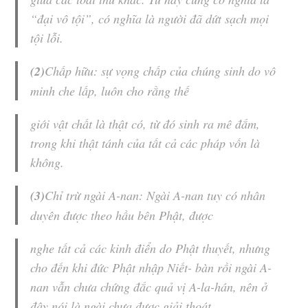
“
đại
vô tội
”, có nghĩa là người đã dứt sạch mọi
tội lỗi.
(2)
Chấp hữu
: sự vọng chấp của chúng sinh do vô
minh che lấp, luôn cho rằng thế
giới vật chất là thật có, từ đó sinh ra mê đắm,
trong khi thật tánh của tất cả các pháp vốn là
không.
(3)
Chỉ trừ ngài A-nan: Ngài A-nan tuy có nhân
duyên được theo hầu bên Phật, được
nghe tất cả các kinh điển do Phật thuyết, nhưng
cho đến khi đức Phật nhập Niết- bàn rồi ngài A-
nan vẫn chưa chứng đắc quả vị A-la-hán, nên ở
đây nói là ngài chưa được giải thoát.