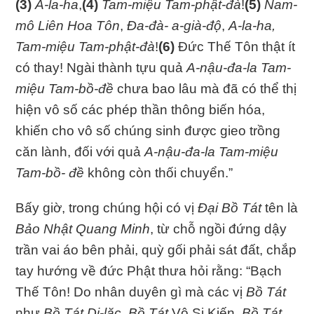
(3)
A-la-ha
,
(4)
Tam-miệu Tam-phật-đà
!
(5)
Nam-
mô Liên Hoa Tôn
,
Đa-đà- a-già-độ
,
A-la-ha,
Tam-miệu Tam-phật-đà
!
(6)
Đức Thế Tôn thật ít
có thay! Ngài thành tựu quả
A-nậu-đa-la Tam-
miệu
Tam-bồ-đề
chưa bao lâu mà đã có thể thị
hiện vô số các phép thần thông biến hóa,
khiến cho vô số chúng sinh được gieo trồng
căn lành, đối với quả
A-nậu-đa-la Tam-miệu
Tam-bồ- đề
không còn thối chuyển.”
Bấy giờ, trong chúng hội có vị
Đại Bồ Tát
tên là
Bảo Nhật Quang Minh
, từ chỗ ngồi đứng dậy
trần vai áo bên phải, quỳ gối phải sát đất, chắp
tay hướng về đức Phật thưa hỏi rằng: “Bạch
Thế Tôn! Do nhân duyên gì mà các vị
Bồ Tát
như
Bồ Tát Di-lặc
,
Bồ Tát
Vô Si Kiến,
Bồ Tát