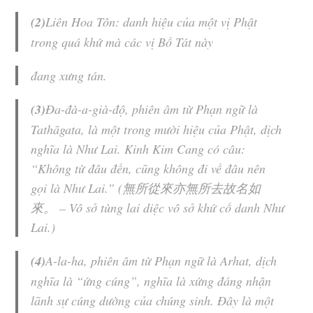
(2)
Liên Hoa Tôn
: danh hiệu của một vị Phật
trong quá khứ mà các vị
Bồ Tát
này
đang xưng tán.
(3)
Đa-đà-a-già-độ
, phiên âm từ Phạn ngữ là
Tathāgata, là một trong mười hiệu của Phật, dịch
nghĩa là
Như Lai
. Kinh Kim Cang có câu:
“
Không từ đâu đến, cũng không đi về đâu nên
gọi là Như Lai
.” (無所從來亦無所去故名如
來。 –
Vô sở tùng
lai diệc vô sở khứ cố danh Như
Lai
.)
(4)
A-la-ha
, phiên âm từ Phạn ngữ là Arhat, dịch
nghĩa là “
ứng cúng
”, nghĩa là xứng đáng nhận
lãnh sự cúng dường của chúng sinh. Đây là một