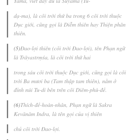
Yāma, viết đầy đủ là Suyāma (
Tu-
dạ-ma
), là cõi trời thứ ba trong 6 cõi trời thuộc
Dục giới, cũng gọi là Diễm thiên hay Thiện phân
thiên.
(5)
Đao-lợi
thiên (cõi trời
Đao-lợi
), tên Phạn ngữ
là Trāyastrṃśa, là cõi trời thứ hai
trong sáu cõi trời thuộc Dục giới, cũng gọi là cõi
trời Ba mươi ba (Tam thập tam thiên), nằm ở
đỉnh núi
Tu-di
bên trên cõi
Diêm-phù-đề
.
(6)
Thích-đề-hoàn-nhân
, Phạn ngữ là Sakra
Kevānām Indra, là tên gọi của vị thiên
chủ cõi trời
Đao-lợi
.