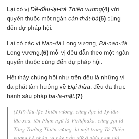
Lại có vị
Đề-đầu-lại-trá Thiên vương
(4)
với
quyến thuộc một ngàn
càn-thát-bà
(5)
cùng
đến dự pháp hội.
Lại có các vị
Nan-đà
Long vương,
Bà-nan-đà
Long vương,
(6)
mỗi vị đều dẫn theo một ngàn
quyến thuộc cùng đến dự pháp hội.
Hết thảy chúng hội như trên đều là những vị
đã phát tâm hướng về
Đại thừa
, đều đã thực
hành sáu pháp
ba-la-mật
.
(7)
(1)
Tỳ-lâu-lặc Thiên vương
, cũng đọc là
Tỳ-lâu-
lặc-xoa
, tên Phạn ngữ là Virūḍhaka, cũng gọi là
Tăng Trưởng
Thiên vương
, là một trong Tứ
Thiên
vương
hộ pháp, vị này trấn giữ ở phía nam núi