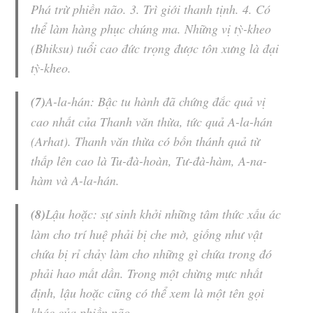
Phá trừ phiền não. 3. Trì giới thanh tịnh. 4. Có
thể làm hàng phục chúng ma. Những vị tỳ-kheo
(Bhiksu) tuổi cao đức trọng được tôn xưng là
đại
tỳ-kheo
.
(7)
A-la-hán
: Bậc tu hành đã chứng đắc quả vị
cao nhất của
Thanh văn
thừa, tức quả A-la-hán
(Arhat).
Thanh văn
thừa có bốn thánh quả từ
thấp lên cao là Tu-đà-hoàn, Tư-đà-hàm, A-na-
hàm và A-la-hán.
(8)
Lậu hoặc: sự sinh khởi những tâm thức xấu ác
làm cho trí huệ phải bị che mờ, giống như vật
chứa bị rỉ chảy làm cho những gì chứa trong đó
phải hao mất dần. Trong một chừng mực nhất
định, lậu hoặc cũng có thể xem là một tên gọi
khác của phiền não.