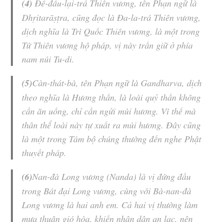
(4)
Đề-đầu-lại-trá Thiên vương
, tên Phạn ngữ là
Dhṛitarāṣṭra, cũng đọc là
Đa-la-trá Thiên vương
,
dịch nghĩa là Trì Quốc
Thiên vương
, là một trong
Tứ
Thiên vương
hộ pháp, vị này trấn giữ ở phía
nam núi
Tu-di
.
(5)
Càn-thát-bà
, tên Phạn ngữ là Gandharva, dịch
theo nghĩa là
Hương thần
, là loài quỷ thần không
cần ăn uống, chỉ cần ngửi mùi hương. Vì thế mà
thân thể loài này tự xuất ra mùi hương. Đây cũng
là một trong Tám bộ chúng thường đến nghe Phật
thuyết pháp.
(6)
Nan-đà Long vương (Nanda) là vị đứng đầu
trong Bát đại Long vương, cùng với Bà-nan-đà
Long vương là hai anh em. Cả hai vị thường làm
mưa thuận gió hòa, khiến nhân dân an lạc, nên