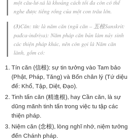
một
câu-lư-xá
là khoảng cách tối đa còn có thể
nghe được tiếng rống của một con trâu lớn.
(3)
Căn
: tức là
năm căn
(
ngũ căn
– 五根Sanskrit:
pađca-indriya): Năm pháp căn bản làm nảy sinh
các thiện pháp khác, nên còn gọi là Năm căn
lành, gồm có:
Tín căn (信根): sự tin tưởng vào Tam bảo
(Phật, Pháp, Tăng) và Bốn chân lý (Tứ diệu
đế: Khổ, Tập, Diệt, Đạo).
Tinh tấn căn (精進根), hay Cần căn, là sự
dũng mãnh tinh tấn trong việc tu tập các
thiện pháp.
Niệm căn (念根), lòng nghĩ nhớ, niệm tưởng
đến Chánh pháp.