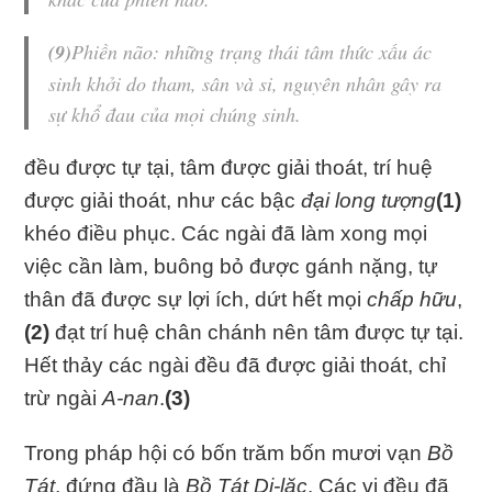
(9)
Phiền não: những trạng thái tâm thức xấu ác
sinh khởi do tham, sân và si, nguyên nhân gây ra
sự khổ đau của mọi chúng sinh.
đều được tự tại, tâm được giải thoát, trí huệ
được giải thoát, như các bậc
đại long tượng
(1)
khéo điều phục. Các ngài đã làm xong mọi
việc cần làm, buông bỏ được gánh nặng, tự
thân đã được sự lợi ích, dứt hết mọi
chấp hữu
,
(2)
đạt trí huệ chân chánh nên tâm được tự tại.
Hết thảy các ngài đều đã được giải thoát, chỉ
trừ ngài
A-nan
.
(3)
Trong pháp hội có bốn trăm bốn mươi vạn
Bồ
Tát
, đứng đầu là
Bồ Tát Di-lặc
. Các vị đều đã