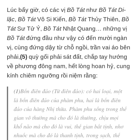
Lúc bấy giờ, có các vị
Bồ Tát
như
Bồ Tát Di-
lặc
,
Bồ Tát
Vô Si Kiến,
Bồ Tát
Thủy Thiên,
Bồ
Tát
Sư Tử Ý,
Bồ Tát
Nhật Quang… những vị
Bồ Tát
đứng đầu như vậy có đến mười ngàn
vị, cùng đứng dậy từ chỗ ngồi, trần vai áo bên
phải,
(5)
quỳ gối phải sát đất, chắp tay hướng
về phương đông nam, hết lòng hoan hỷ, cung
kính chiêm ngưỡng rồi niệm rằng:
(1)
Bốn điên đảo (Tứ điên đảo): có hai loại, một
là
bốn điên đảo
của phàm phu, hai là
bốn điên
đảo
của hàng
Nhị thừa
. Phàm phu sống trong thế
gian vô thường mà cho đó là thường, chịu mọi
khổ não mà cho đó là vui, thế gian bất tịnh, nhơ
nhuốc mà cho đó là thanh tịnh, trong sạch, thế