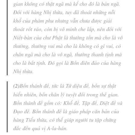
gian không có thật ngã mà kể cho đó là bản ngã.
Đối với hàng
Nhị thừa
, tuy đã thoát những nỗi
khổ của phàm phu nhưng vẫn chưa được giải
thoát rốt ráo, còn bị vô minh che lấp, nên đối với
Niết-bàn
của chư Phật là thường tồn mà cho là vô
thường, thường vui mà cho là không có gì vui, có
chân ngã mà cho là vô ngã, thường thanh tịnh mà
cho là bất tịnh. Đó gọi là
Bốn điên đảo
của hàng
Nhị thừa
.
(2)
Bốn thánh đế, tức là Tứ diệu đế, bốn sự thật
hiển nhiên, bốn chân lý tuyệt đối trong thế gian.
Bốn thánh đế gồm có:
Khổ đế
,
Tập đế
,
Diệt đế
và
Đạo đế
. Bốn thánh đế là giáo pháp căn bản của
hàng Tiểu thừa, có thể giúp người tu tập chứng
đắc đến quả vị
A-la-hán
.