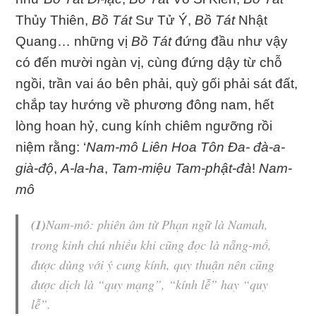
Thủy Thiên,
Bồ Tát
Sư Tử Ý,
Bồ Tát
Nhật
Quang… những vị
Bồ Tát
đứng đầu như vậy
có đến mười ngàn vị, cùng đứng dậy từ chỗ
ngồi, trần vai áo bên phải, quỳ gối phải sát đất,
chắp tay hướng về phương đông nam, hết
lòng hoan hỷ, cung kính chiêm ngưỡng rồi
niệm rằng: ‘
Nam-mô Liên Hoa Tôn Đa- đà-a-
già-độ
,
A-la-ha
,
Tam-miệu Tam-phật-đà
!
Nam-
mô
(1)
Nam-mô
: phiên âm từ Phạn ngữ là Namah,
trong kinh chú nhiều khi cũng đọc là
nẵng-mồ
,
được dùng với ý cung kính, quy thuận nên cũng
được dịch là “
quy mạng
”, “
kính lễ
” hay “
quy
lễ
”.