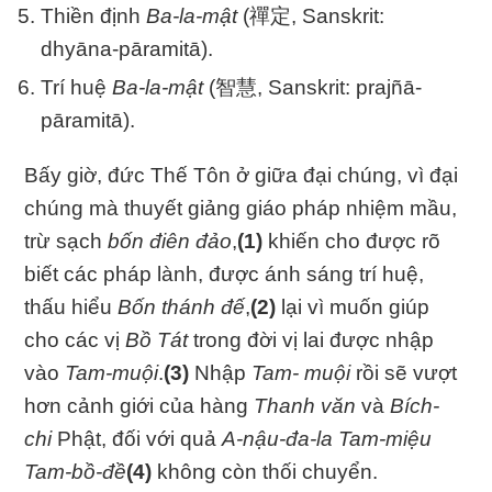
Thiền định
Ba-la-mật
(禪定, Sanskrit:
dhyāna-pāramitā).
Trí huệ
Ba-la-mật
(智慧, Sanskrit: prajñā-
pāramitā).
Bấy giờ, đức Thế Tôn ở giữa đại chúng, vì đại
chúng mà thuyết giảng giáo pháp nhiệm mầu,
trừ sạch
bốn điên đảo
,
(1)
khiến cho được rõ
biết các pháp lành, được ánh sáng trí huệ,
thấu hiểu
Bốn thánh đế
,
(2)
lại vì muốn giúp
cho các vị
Bồ Tát
trong đời vị lai được nhập
vào
Tam-muội
.
(3)
Nhập
Tam- muội
rồi sẽ vượt
hơn cảnh giới của hàng
Thanh văn
và
Bích-
chi
Phật, đối với quả
A-nậu-đa-la Tam-miệu
Tam-bồ-đề
(4)
không còn thối chuyển.