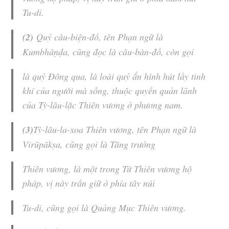
Tu-di
.
(2)
Quỷ
câu-biện-đồ
, tên Phạn ngữ là
Kumbhāṇḍa, cũng đọc là
câu-bàn-đồ
, còn gọi
là quỷ
Đông qua
, là loài quỷ ẩn hình hút lấy tinh
khí của người mà sống, thuộc quyền quản lãnh
của
Tỳ-lâu-lặc Thiên vương
ở phương nam.
(3)
Tỳ-lâu-la-xoa Thiên vương
, tên Phạn ngữ là
Virūpākṣa, cũng gọi là Tăng trưởng
Thiên vương
, là một trong Tứ
Thiên vương
hộ
pháp, vị này trấn giữ ở phía tây núi
Tu-di
, cũng gọi là Quảng Mục
Thiên vương
.