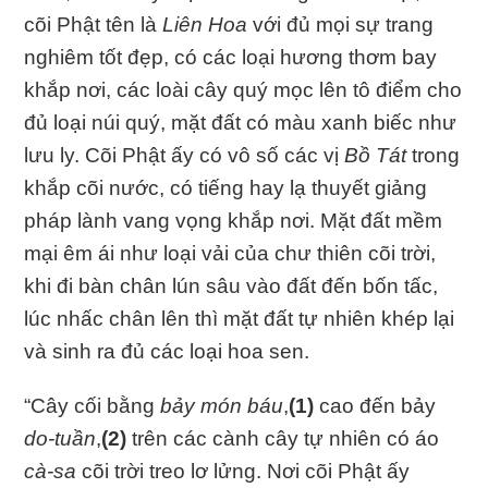
cõi Phật tên là
Liên Hoa
với đủ mọi sự trang
nghiêm tốt đẹp, có các loại hương thơm bay
khắp nơi, các loài cây quý mọc lên tô điểm cho
đủ loại núi quý, mặt đất có màu xanh biếc như
lưu ly. Cõi Phật ấy có vô số các vị
Bồ Tát
trong
khắp cõi nước, có tiếng hay lạ thuyết giảng
pháp lành vang vọng khắp nơi. Mặt đất mềm
mại êm ái như loại vải của chư thiên cõi trời,
khi đi bàn chân lún sâu vào đất đến bốn tấc,
lúc nhấc chân lên thì mặt đất tự nhiên khép lại
và sinh ra đủ các loại hoa sen.
“Cây cối bằng
bảy món báu
,
(1)
cao đến bảy
do-tuần
,
(2)
trên các cành cây tự nhiên có áo
cà-sa
cõi trời treo lơ lửng. Nơi cõi Phật ấy