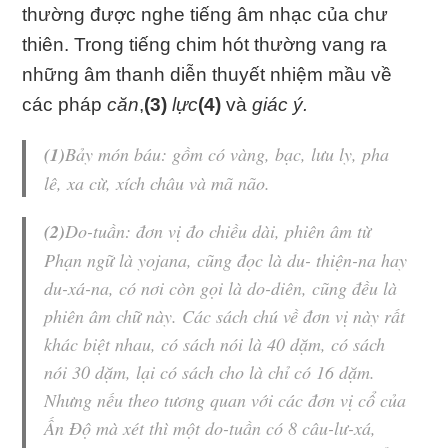
thường được nghe tiếng âm nhạc của chư
thiên. Trong tiếng chim hót thường vang ra
những âm thanh diễn thuyết nhiệm mầu về
các pháp
căn
,
(3)
lực
(4)
và
giác ý.
(1)
Bảy món báu
: gồm có vàng, bạc, lưu ly, pha
lê, xa cừ, xích châu và mã não.
(2)
Do-tuần
: đơn vị đo chiều dài, phiên âm từ
Phạn ngữ là yojana, cũng đọc là
du- thiện-na
hay
du-xá-na
, có nơi còn gọi là
do-diên
, cũng đều là
phiên âm chữ này. Các sách chú về đơn vị này rất
khác biệt nhau, có sách nói là 40 dặm, có sách
nói 30 dặm, lại có sách cho là chỉ có 16 dặm.
Nhưng nếu theo tương quan với các đơn vị cổ của
Ấn Độ mà xét thì một
do-tuần
có 8
câu-lư-xá
,