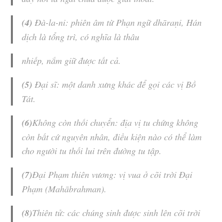
(4)
Đà-la-ni
: phiên âm từ Phạn ngữ dhāraṇi, Hán
dịch là
tổng trì
, có nghĩa là thâu
nhiếp, nắm giữ được tất cả.
(5)
Đại sĩ: một danh xưng khác để gọi các vị
Bồ
Tát
.
(6)
Không còn thối chuyển: địa vị tu chứng không
còn bất cứ nguyên nhân, điều kiện nào có thể làm
cho người tu thối lui trên đường tu tập.
(7)
Đại
Phạm thiên vương
: vị vua ở cõi trời Đại
Phạm (Mahābrahman).
(8)
Thiên tử: các chúng sinh được sinh lên cõi trời