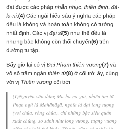
đạt được các pháp
nhẫn nhục
,
thiền định
,
đà-
la-ni
.
(4)
Các ngài hiểu sâu ý nghĩa các pháp
đều là không và hoàn toàn không có tướng
nhất định. Các vị
đại sĩ
(5)
như thế đều là
những bậc không còn thối chuyển
(6)
trên
đường tu tập.
Bấy giờ lại có vị
Đại Phạm thiên vương
(7)
và
vô số trăm ngàn
thiên tử
(8)
ở cõi trời ấy, cùng
với vị
Thiên vương
cõi trời
(1)
Nguyên văn dùng
Ma-ha-na-già
, phiên âm từ
Phạn ngữ là Mahānāgā, nghĩa là đại long tượng
(voi chúa, rồng chúa), chỉ những bậc siêu quần
xuất chúng, so sánh như long vương, tượng vương
giữa các loài thú khác. Từ này cũng có nghĩa là