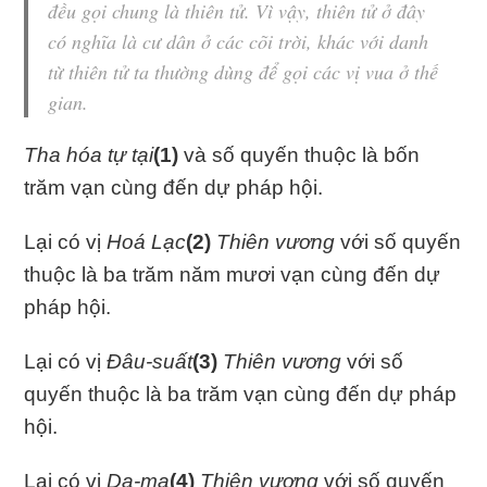
đều gọi chung là thiên tử. Vì vậy,
thiên tử
ở đây
có nghĩa là cư dân ở các cõi trời, khác với danh
từ
thiên tử
ta thường dùng để gọi các vị vua ở thế
gian.
Tha hóa tự tại
(1)
và số quyến thuộc là bốn
trăm vạn cùng đến dự pháp hội.
Lại có vị
Hoá Lạc
(2)
Thiên vương
với số quyến
thuộc là ba trăm năm mươi vạn cùng đến dự
pháp hội.
Lại có vị
Đâu-suất
(3)
Thiên vương
với số
quyến thuộc là ba trăm vạn cùng đến dự pháp
hội.
Lại có vị
Dạ-ma
(4)
Thiên vương
với số quyến