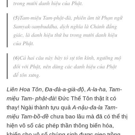
trong mười danh hiệu của Phật.
(5)
Tam-miệu Tam-phật-đà
, phiên âm từ Phạn ngữ
Samyak-saṃbuddha, dịch nghĩa là
Chánh đẳng
giác
, là danh hiệu thứ ba trong mười danh hiệu
của Phật.
(6)
Cả hai câu này bày tỏ sự tôn kính, ngưỡng mộ
đối với Phật, nên dùng các danh hiệu của Phật
để tôn xưng.
Liên Hoa Tôn
,
Đa-đà-a-già-độ
,
A-la-ha, Tam-
miệu Tam- phật-đà
! Đức Thế Tôn thật ít có
thay! Ngài thành tựu quả
A-nậu-đa-la Tam-
miệu Tam-bồ-đề
chưa bao lâu mà đã có thể thị
hiện vô số các phép thần thông biến hóa,
khiến cho vô số chúng sinh được gieo trồng