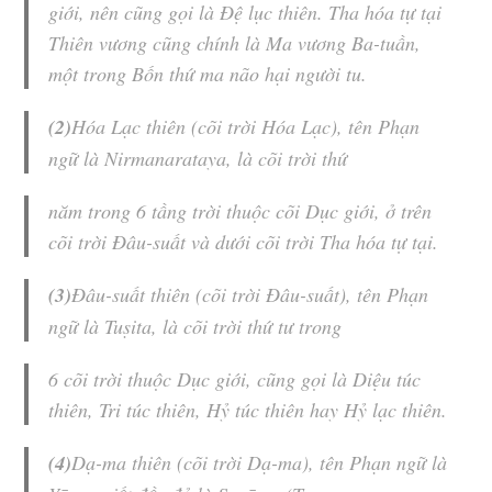
giới, nên cũng gọi là Đệ lục thiên.
Tha hóa tự tại
Thiên vương
cũng chính là
Ma vương Ba-tuần
,
một trong Bốn thứ ma não hại người tu.
(2)
Hóa Lạc thiên (cõi trời Hóa Lạc), tên Phạn
ngữ là Nirmanarataya, là cõi trời thứ
năm trong 6 tầng trời thuộc cõi Dục giới, ở trên
cõi trời Đâu-suất và dưới cõi trời Tha hóa tự tại.
(3)
Đâu-suất
thiên (cõi trời
Đâu-suất
), tên Phạn
ngữ là Tuṣita, là cõi trời thứ tư trong
6 cõi trời thuộc
Dục giới
, cũng gọi là Diệu túc
thiên, Tri túc thiên, Hỷ túc thiên hay Hỷ lạc thiên.
(4)
Dạ-ma
thiên (cõi trời
Dạ-ma
), tên Phạn ngữ là