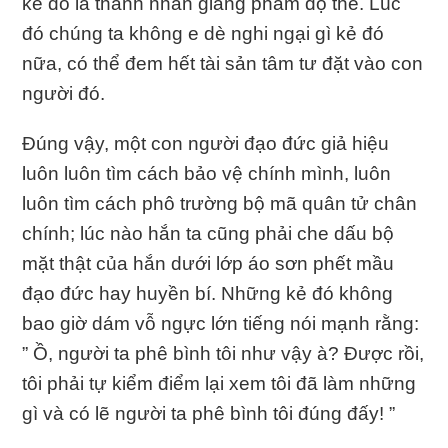
kẻ đó là thánh nhân giáng phàm độ thế. Lúc
đó chúng ta không e dè nghi ngại gì kẻ đó
nữa, có thể đem hết tài sản tâm tư đặt vào con
người đó.
Đúng vậy, một con người đạo đức giả hiệu
luôn luôn tìm cách bảo vệ chính mình, luôn
luôn tìm cách phô trường bộ mã quân tử chân
chính; lúc nào hắn ta cũng phải che dấu bộ
mặt thật của hắn dưới lớp áo sơn phết mầu
đạo đức hay huyền bí. Những kẻ đó không
bao giờ dám vỗ ngực lớn tiếng nói mạnh rằng:
” Ồ, người ta phê bình tôi như vậy à? Được rồi,
tôi phải tự kiểm điểm lại xem tôi đã làm những
gì và có lẽ người ta phê bình tôi đúng đấy! ”