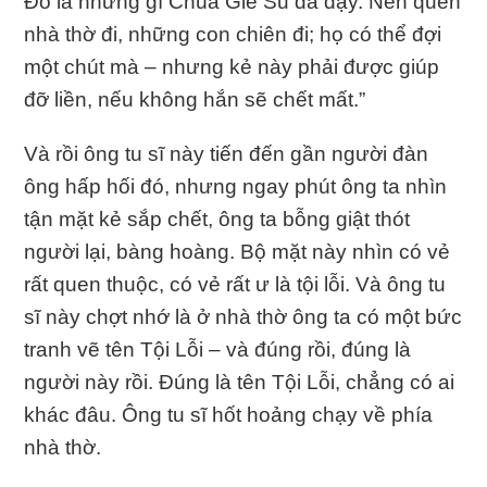
Đó là những gì Chúa Giê Su đã dạy. Nên quên
nhà thờ đi, những con chiên đi; họ có thể đợi
một chút mà – nhưng kẻ này phải được giúp
đỡ liền, nếu không hắn sẽ chết mất.”
Và rồi ông tu sĩ này tiến đến gần người đàn
ông hấp hối đó, nhưng ngay phút ông ta nhìn
tận mặt kẻ sắp chết, ông ta bỗng giật thót
người lại, bàng hoàng. Bộ mặt này nhìn có vẻ
rất quen thuộc, có vẻ rất ư là tội lỗi. Và ông tu
sĩ này chợt nhớ là ở nhà thờ ông ta có một bức
tranh vẽ tên Tội Lỗi – và đúng rồi, đúng là
người này rồi. Đúng là tên Tội Lỗi, chẳng có ai
khác đâu. Ông tu sĩ hốt hoảng chạy về phía
nhà thờ.