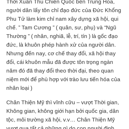
Thời Xuân Thu Chiến Quốc bên Trung Hoa,
người dân lấy tôn chỉ đạo đức của Đức Khổng
Phu Tử làm kim chỉ nam xây dựng xã hội, qui
chế. ” Tam Cương ” ( quân, sư, phụ) và “Ngũ
Thường ” ( nhân, nghiã, lễ, trí, tín ) là gốc đạo
đức, là khuôn phép hành xử của người dân.
Nhưng đến nay, cơ chế thay đổi, xã hội thay
đổi, cái khuôn mẫu đã được tôn trọng ngàn
năm đó đã thay đổi theo thời đại, theo quan
niệm mới để phù hợp với trào lưu tiến hóa của
nhân loại )
Chân Thiện Mỹ thì vĩnh cữu – vượt Thời gian,
Không gian, không giới hạn bởi quốc gia, dân
tộc, môi trường xã hội, v.v… Chân Thiện Mỹ
vượt qua tất cả những gì do con người định