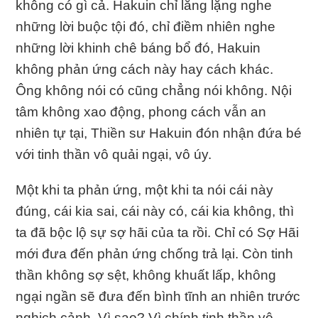
không có gì cả. Hakuin chỉ lẳng lặng nghe
những lời buộc tội đó, chỉ điềm nhiên nghe
những lời khinh chê báng bổ đó, Hakuin
không phản ứng cách này hay cách khác.
Ông không nói có cũng chẳng nói không. Nội
tâm không xao động, phong cách vẫn an
nhiên tự tại, Thiền sư Hakuin đón nhận đứa bé
với tinh thần vô quải ngại, vô úy.
Một khi ta phản ứng, một khi ta nói cái này
đúng, cái kia sai, cái này có, cái kia không, thì
ta đã bộc lộ sự sợ hãi của ta rồi. Chỉ có Sợ Hãi
mới đưa đến phản ứng chống trả lại. Còn tinh
thần không sợ sệt, không khuất lấp, không
ngại ngần sẽ đưa đến bình tĩnh an nhiên trước
nghịch cảnh. Vì sao? Vì chính tinh thần vô