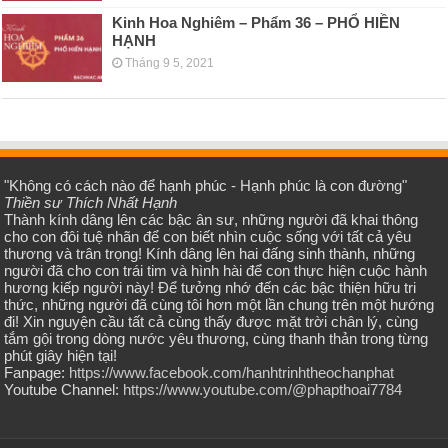
Kinh Hoa Nghiêm – Phẩm 36 – PHỔ HIỀN
HẠNH
Tháng 9 5, 2021
"Không có cách nào để hạnh phúc - Hạnh phúc là con đường"
Thiền sư Thích Nhất Hạnh
Thành kính dâng lên các bậc ân sư, những người đã khai thông
cho con đôi tuệ nhãn để con biết nhìn cuộc sống với tất cả yêu
thương và trân trọng! Kính dâng lên hai đấng sinh thành, những
người đã cho con trái tim và hình hài để con thực hiện cuộc hành
hương kiếp người này! Để tưởng nhớ đến các bậc thiện hữu tri
thức, những người đã cùng tôi hơn một lần chung trên một hướng
đi! Xin nguyện cầu tất cả cùng thấy được mặt trời chân lý, cùng
tắm gội trong dòng nước yêu thương, cùng thanh thản trong từng
phút giây hiện tại!
Fanpage:
https://www.facebook.com/hanhtrinhtheochanphat
Youtube Channel:
https://www.youtube.com/@phapthoai7784