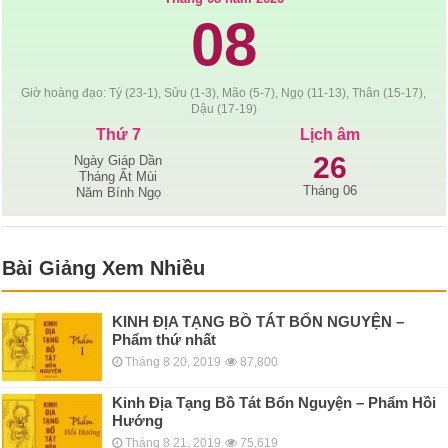
08
Giờ hoàng đạo: Tý (23-1), Sửu (1-3), Mão (5-7), Ngọ (11-13), Thân (15-17),
Dậu (17-19)
Thứ 7
Lịch âm
26
Ngày Giáp Dần
Tháng Ất Mùi
Tháng 06
Năm Bính Ngọ
Bài Giảng Xem Nhiều
KINH ÐỊA TẠNG BỒ TÁT BỔN NGUYỆN –
Phẩm thứ nhất
Tháng 8 20, 2019
87,800
Kinh Địa Tạng Bồ Tát Bổn Nguyện – Phẩm Hồi
Hướng
Tháng 8 21, 2019
75,619