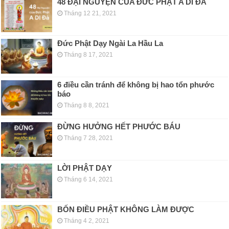
48 ĐẠI NGUYỆN CỦA ĐỨC PHẬT A DI ĐÀ
Tháng 12 21, 2021
Đức Phật Dạy Ngài La Hầu La
Tháng 8 17, 2021
6 điều cần tránh để không bị hao tổn phước
báo
Tháng 8 8, 2021
ĐỪNG HƯỞNG HẾT PHƯỚC BÁU
Tháng 7 28, 2021
LỜI PHẬT DẠY
Tháng 6 14, 2021
BỐN ĐIỀU PHẬT KHÔNG LÀM ĐƯỢC
Tháng 4 2, 2021