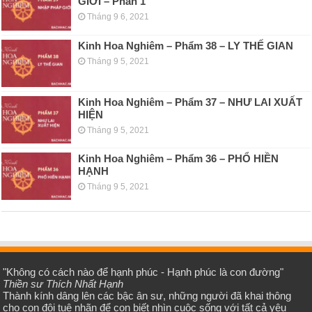
GIỚI – Phần 1
Tháng 9 6, 2021
Kinh Hoa Nghiêm – Phẩm 38 – LY THẾ GIAN
Tháng 9 5, 2021
Kinh Hoa Nghiêm – Phẩm 37 – NHƯ LAI XUẤT
HIỆN
Tháng 9 5, 2021
Kinh Hoa Nghiêm – Phẩm 36 – PHỔ HIỀN
HẠNH
Tháng 9 5, 2021
"Không có cách nào để hạnh phúc - Hạnh phúc là con đường"
Thiền sư Thích Nhất Hạnh
Thành kính dâng lên các bậc ân sư, những người đã khai thông
cho con đôi tuệ nhãn để con biết nhìn cuộc sống với tất cả yêu