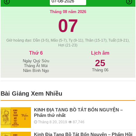
Tháng 08 năm 2026
07
Giờ hoàng đạo: Dần (3-5), Mão (5-7), Tỵ (9-11), Thân (15-17), Tuất (19-21),
Hợi (21-23)
Thứ 6
Lịch âm
25
Ngày Quý Sửu
Tháng Ất Mùi
Tháng 06
Năm Bính Ngọ
Bài Giảng Xem Nhiều
KINH ÐỊA TẠNG BỒ TÁT BỔN NGUYỆN –
Phẩm thứ nhất
Tháng 8 20, 2019
87,746
Kinh Địa Tạng Bồ Tát Bổn Nguyện – Phẩm Hồi