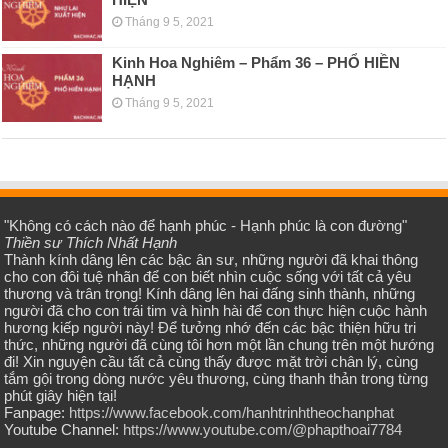
Tháng 9 5, 2021
Kinh Hoa Nghiêm – Phẩm 36 – PHỔ HIỀN
HẠNH
Tháng 9 5, 2021
"Không có cách nào để hạnh phúc - Hạnh phúc là con đường"
Thiền sư Thích Nhất Hạnh
Thành kính dâng lên các bậc ân sư, những người đã khai thông
cho con đôi tuệ nhãn để con biết nhìn cuộc sống với tất cả yêu
thương và trân trọng! Kính dâng lên hai đấng sinh thành, những
người đã cho con trái tim và hình hài để con thực hiện cuộc hành
hương kiếp người này! Để tưởng nhớ đến các bậc thiện hữu tri
thức, những người đã cùng tôi hơn một lần chung trên một hướng
đi! Xin nguyện cầu tất cả cùng thấy được mặt trời chân lý, cùng
tắm gội trong dòng nước yêu thương, cùng thanh thản trong từng
phút giây hiện tại!
Fanpage:
https://www.facebook.com/hanhtrinhtheochanphat
Youtube Channel:
https://www.youtube.com/@phapthoai7784