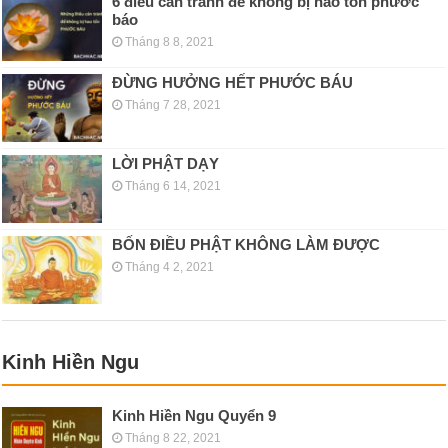
6 điều cần tránh để không bị hao tổn phước
báo
Tháng 8 8, 2021
ĐỪNG HƯỞNG HẾT PHƯỚC BÁU
Tháng 7 28, 2021
LỜI PHẬT DẠY
Tháng 6 14, 2021
BỐN ĐIỀU PHẬT KHÔNG LÀM ĐƯỢC
Tháng 4 2, 2021
Kinh Hiền Ngu
Kinh Hiền Ngu Quyển 9
Tháng 8 22, 2021