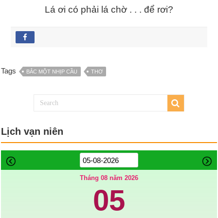
Lá ơi có phải lá chờ . . . để rơi?
Tags
BẮC MỘT NHỊP CẦU
THƠ
Lịch vạn niên
Tháng 08 năm 2026
05