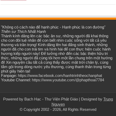
"Không có cách nào để hạnh phúc - Hạnh phúc là con đường"
Thiền sư Thích Nhất Hạnh
Thành kính dâng lên các bậc ân sư, những người đã khai thông
cho con đôi tuệ nhãn để con biết nhìn cuộc sống với tất cả yêu
thương và trân trọng! Kính dâng lên hai đấng sinh thành, những
người đã cho con trái tim và hình hài để con thực hiện cuộc hành
hương kiếp người này! Để tưởng nhớ đến các bậc thiện hữu tri
thức, những người đã cùng tôi hơn một lần chung trên một hướng
đi! Xin nguyện cầu tất cả cùng thấy được mặt trời chân lý, cùng
tắm gội trong dòng nước yêu thương, cùng thanh thản trong từng
phút giây hiện tại!
Fanpage:
https://www.facebook.com/hanhtrinhtheochanphat
Youtube Channel:
https://www.youtube.com/@phapthoai7784
Powered by
Bạch Hạc - Thư Viện Phật Giáo
| Designed by
Trung
Nguyen
© Copyright 2002 - 2026, All Rights Reserved