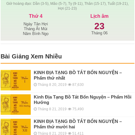
Giờ hoàng đạo: Dần (3-5), Mão (5-7), Tỵ (9-11), Thân (15-17), Tuất (19-21),
Hợi (21-23)
Thứ 4
Lịch âm
23
Ngày Tân Hợi
Tháng Ất Mùi
Tháng 06
Năm Bính Ngọ
Bài Giảng Xem Nhiều
KINH ÐỊA TẠNG BỒ TÁT BỔN NGUYỆN –
Phẩm thứ nhất
Tháng 8 20, 2019
87,630
Kinh Địa Tạng Bồ Tát Bổn Nguyện – Phẩm Hồi
Hướng
Tháng 8 21, 2019
75,490
KINH ÐỊA TẠNG BỒ TÁT BỔN NGUYỆN –
Phẩm thứ mười hai
Tháng 8 21, 2019
51,411