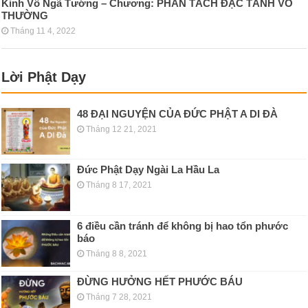
Kinh Vô Ngã Tướng – Chương: PHÂN TÁCH ÐẶC TÁNH VÔ
THƯỜNG
Tháng 11 4, 2022
Lời Phật Dạy
48 ĐẠI NGUYỆN CỦA ĐỨC PHẬT A DI ĐÀ
Tháng 12 21, 2021
Đức Phật Dạy Ngài La Hầu La
Tháng 8 17, 2021
6 điều cần tránh để không bị hao tổn phước
báo
Tháng 8 8, 2021
ĐỪNG HƯỞNG HẾT PHƯỚC BÁU
Tháng 7 28, 2021