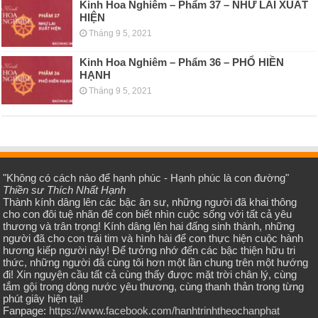
Kinh Hoa Nghiêm – Phẩm 37 – NHƯ LAI XUẤT
HIỆN
Tháng 9 5, 2021
Kinh Hoa Nghiêm – Phẩm 36 – PHỔ HIỀN
HẠNH
Tháng 9 5, 2021
"Không có cách nào để hạnh phúc - Hạnh phúc là con đường"
Thiền sư Thích Nhất Hạnh
Thành kính dâng lên các bậc ân sư, những người đã khai thông
cho con đôi tuệ nhãn để con biết nhìn cuộc sống với tất cả yêu
thương và trân trọng! Kính dâng lên hai đấng sinh thành, những
người đã cho con trái tim và hình hài để con thực hiện cuộc hành
hương kiếp người này! Để tưởng nhớ đến các bậc thiện hữu tri
thức, những người đã cùng tôi hơn một lần chung trên một hướng
đi! Xin nguyện cầu tất cả cùng thấy được mặt trời chân lý, cùng
tắm gội trong dòng nước yêu thương, cùng thanh thản trong từng
phút giây hiện tại!
Fanpage:
https://www.facebook.com/hanhtrinhtheochanphat