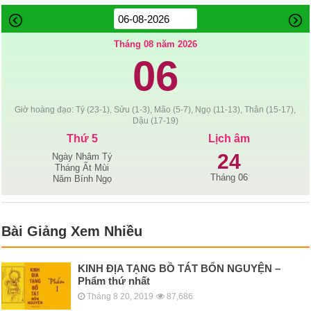
Tháng 08 năm 2026
06
Giờ hoàng đạo: Tý (23-1), Sửu (1-3), Mão (5-7), Ngọ (11-13), Thân (15-17),
Dậu (17-19)
Thứ 5
Lịch âm
24
Ngày Nhâm Tý
Tháng Ất Mùi
Tháng 06
Năm Bính Ngọ
Bài Giảng Xem Nhiều
KINH ÐỊA TẠNG BỒ TÁT BỔN NGUYỆN –
Phẩm thứ nhất
Tháng 8 20, 2019
87,686