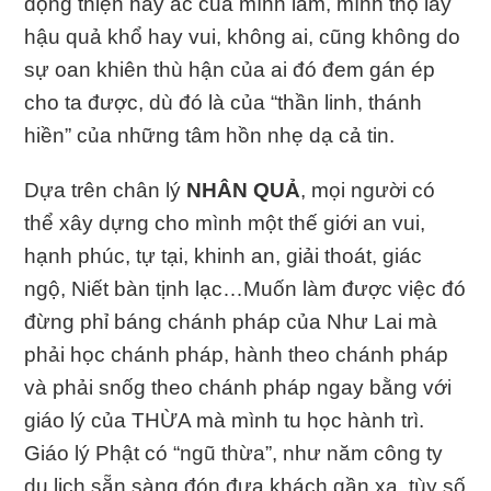
động thiện hay ác của mình làm, mình thọ lấy
hậu quả khổ hay vui, không ai, cũng không do
sự oan khiên thù hận của ai đó đem gán ép
cho ta được, dù đó là của “thần linh, thánh
hiền” của những tâm hồn nhẹ dạ cả tin.
Dựa trên chân lý
NHÂN QUẢ
, mọi người có
thể xây dựng cho mình một thế giới an vui,
hạnh phúc, tự tại, khinh an, giải thoát, giác
ngộ, Niết bàn tịnh lạc…Muốn làm được việc đó
đừng phỉ báng chánh pháp của Như Lai mà
phải học chánh pháp, hành theo chánh pháp
và phải snốg theo chánh pháp ngay bằng với
giáo lý của THỪA mà mình tu học hành trì.
Giáo lý Phật có “ngũ thừa”, như năm công ty
du lịch sẵn sàng đón đưa khách gần xa, tùy số