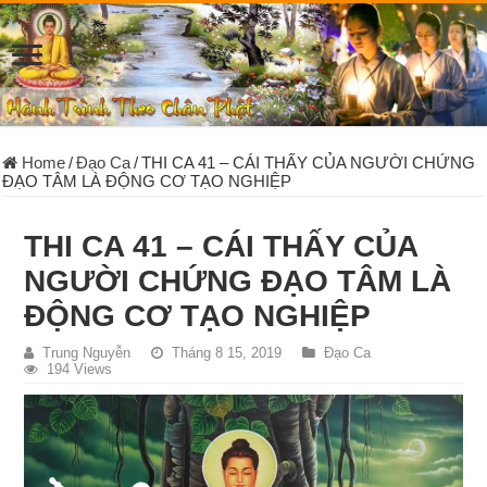
Home
/
Đạo Ca
/
THI CA 41 – CÁI THẤY CỦA NGƯỜI CHỨNG
ĐẠO TÂM LÀ ĐỘNG CƠ TẠO NGHIỆP
THI CA 41 – CÁI THẤY CỦA
NGƯỜI CHỨNG ĐẠO TÂM LÀ
ĐỘNG CƠ TẠO NGHIỆP
Trung Nguyễn
Tháng 8 15, 2019
Đạo Ca
194 Views