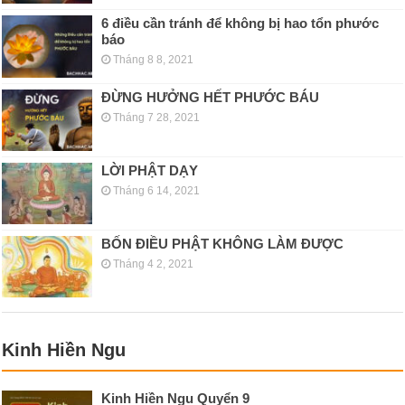
6 điều cần tránh để không bị hao tổn phước
báo
Tháng 8 8, 2021
ĐỪNG HƯỞNG HẾT PHƯỚC BÁU
Tháng 7 28, 2021
LỜI PHẬT DẠY
Tháng 6 14, 2021
BỐN ĐIỀU PHẬT KHÔNG LÀM ĐƯỢC
Tháng 4 2, 2021
Kinh Hiền Ngu
Kinh Hiền Ngu Quyển 9