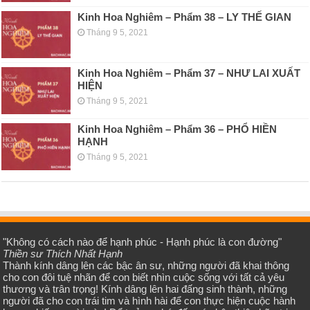
Kinh Hoa Nghiêm – Phẩm 38 – LY THẾ GIAN
Tháng 9 5, 2021
Kinh Hoa Nghiêm – Phẩm 37 – NHƯ LAI XUẤT
HIỆN
Tháng 9 5, 2021
Kinh Hoa Nghiêm – Phẩm 36 – PHỔ HIỀN
HẠNH
Tháng 9 5, 2021
"Không có cách nào để hạnh phúc - Hạnh phúc là con đường"
Thiền sư Thích Nhất Hạnh
Thành kính dâng lên các bậc ân sư, những người đã khai thông
cho con đôi tuệ nhãn để con biết nhìn cuộc sống với tất cả yêu
thương và trân trọng! Kính dâng lên hai đấng sinh thành, những
người đã cho con trái tim và hình hài để con thực hiện cuộc hành