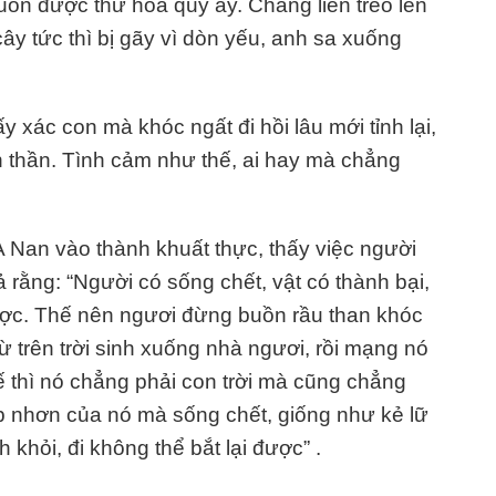
uốn được thứ hoa quý ấy. Chàng liền trèo lên
ây tức thì bị gãy vì dòn yếu, anh sa xuống
 xác con mà khóc ngất đi hồi lâu mới tỉnh lại,
nh thần. Tình cảm như thế, ai hay mà chẳng
A Nan vào thành khuất thực, thấy việc người
ả rằng: “Người có sống chết, vật có thành bại,
ược. Thế nên ngươi đừng buồn rầu than khóc
từ trên trời sinh xuống nhà ngươi, rồi mạng nó
ế thì nó chẳng phải con trời mà cũng chẳng
p nhơn của nó mà sống chết, giống như kẻ lữ
khỏi, đi không thể bắt lại được” .