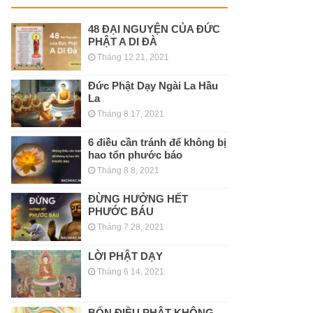
48 ĐẠI NGUYỆN CỦA ĐỨC
PHẬT A DI ĐÀ
Tháng 12 21, 2021
Đức Phật Dạy Ngài La Hầu
La
Tháng 8 17, 2021
6 điều cần tránh để không bị
hao tổn phước báo
Tháng 8 8, 2021
ĐỪNG HƯỞNG HẾT
PHƯỚC BÁU
Tháng 7 28, 2021
LỜI PHẬT DẠY
Tháng 6 14, 2021
BỐN ĐIỀU PHẬT KHÔNG