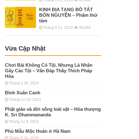
KINH ÐỊA TẠNG BỒ TÁT
BỔN NGUYỆN – Phẩm thứ
tám
Tháng 8 21, 2019
48,069
Vừa Cập Nhật
Chơi Bài Không Có Tội, Nhưng Là Nhân
Gây Các Tội – Vấn Đáp Thầy Thích Pháp
Hòa
Tháng 3 20, 2024
Đình Xuân Canh
Tháng 12 10, 2023
Phật giáo và đời sống loài vật – Hòa thượng
K. Sri Dhammananda
Tháng 12 8, 2023
Phủ Mẫu Mộc Hoàn ở Hà Nam
Tháng 5 24, 2023