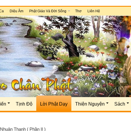
Ca
Diệu Âm
Phật Giáo Và Đời Sống
Thơ
Liên Hệ
iển
Tịnh Độ
Lời Phật Dạy
Thiện Nguyện
Sách
Nhuận Thạnh ( Phần II )