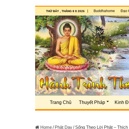
Buddhahome
Đạo 
THỨ BẢY , THÁNG 8 8 2026
Trang Chủ
Thuyết Pháp
Kinh Đ
Home
/
Phật Dạy
/
Sống Theo Lời Phật – Thích 