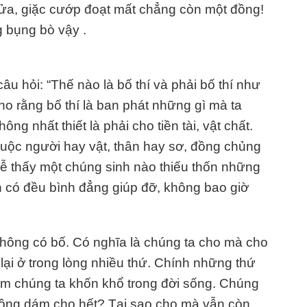
 lửa, giặc cướp đoạt mất chẳng còn một đồng!
 bụng bò vậy .
âu hỏi: “Thế nào là bố thí và phải bố thí như
o rằng bố thí là ban phát những gì mà ta
ông nhất thiết là phải cho tiền tài, vật chất.
 cuộc người hay vật, thân hay sơ, đồng chủng
 hễ thấy một chúng sinh nào thiếu thốn những
n có đều bình đẳng giúp đỡ, không bao giờ
không có bố. Có nghĩa là chúng ta cho mà cho
lại ở trong lòng nhiều thứ. Chính những thứ
làm chúng ta khốn khổ trong đời sống. Chúng
 không dám cho hết? Tại sao cho mà vẫn còn