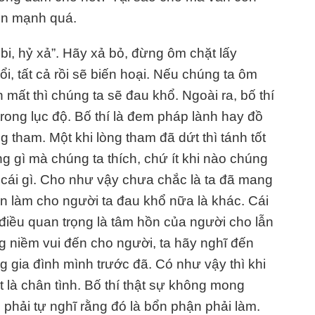
còn mạnh quá.
bi, hỷ xả”. Hãy xả bỏ, đừng ôm chặt lấy
ổi, tất cả rồi sẽ biến hoại. Nếu chúng ta ôm
 mất thì chúng ta sẽ đau khổ. Ngoài ra, bố thí
trong lục độ. Bố thí là đem pháp lành hay đồ
g tham. Một khi lòng tham đã dứt thì tánh tốt
g gì mà chúng ta thích, chứ ít khi nào chúng
h cái gì. Cho như vậy chưa chắc là ta đã mang
òn làm cho người ta đau khổ nữa là khác. Cái
 điều quan trọng là tâm hồn của người cho lẫn
g niềm vui đến cho người, ta hãy nghĩ đến
 gia đình mình trước đã. Có như vậy thì khi
 là chân tình. Bố thí thật sự không mong
phải tự nghĩ rằng đó là bổn phận phải làm.