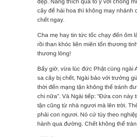
đẹp. Nàng thích quá tỏ ý với chồng m
cây để hái hoa thì không may nhánh c
chết ngay.
Cha mẹ hay tin tức tốc chạy đến ôm lấy
rồi than khóc liên miên tổn thương ti
thương lòng!
Bấy giờ, vừa lúc đức Phật cùng ngài 
sa cây bị chết, Ngài bảo với trưởng gi
thời đến mạng tận không thể tránh đ
chi nữa”. Và Ngài tiếp: “Đứa con này 
tận cũng từ nhà ngươi mà lên trời. Th
phải con ngươi. Nó cứ tùy theo nghiệ
hành qua đường. Chết không thể tránh 