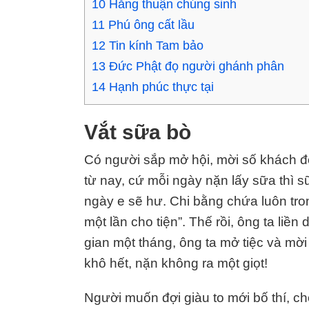
10
Hằng thuận chúng sinh
11
Phú ông cất lầu
12
Tin kính Tam bảo
13
Đức Phật đọ người ghánh phân
14
Hạnh phúc thực tại
Vắt sữa bò
Có người sắp mở hội, mời số khách đ
từ nay, cứ mỗi ngày nặn lấy sữa thì 
ngày e sẽ hư. Chi bằng chứa luôn tr
một lần cho tiện”. Thế rồi, ông ta liề
gian một tháng, ông ta mở tiệc và mờ
khô hết, nặn không ra một giọt!
Người muốn đợi giàu to mới bố thí, c