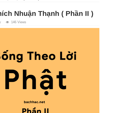
ích Nhuận Thạnh ( Phần II )
y
146 Views