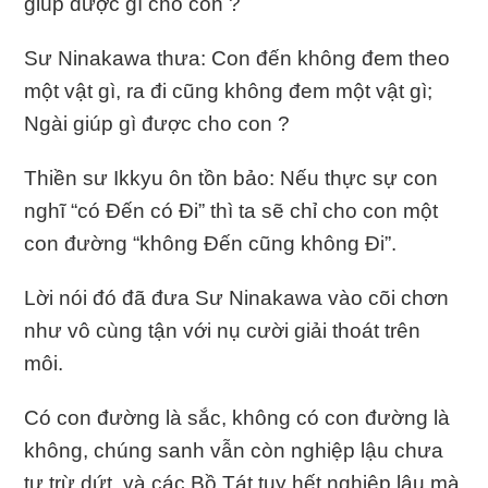
giúp được gì cho con ?
Sư Ninakawa thưa: Con đến không đem theo
một vật gì, ra đi cũng không đem một vật gì;
Ngài giúp gì được cho con ?
Thiền sư Ikkyu ôn tồn bảo: Nếu thực sự con
nghĩ “có Ðến có Ði” thì ta sẽ chỉ cho con một
con đường “không Ðến cũng không Ði”.
Lời nói đó đã đưa Sư Ninakawa vào cõi chơn
như vô cùng tận với nụ cười giải thoát trên
môi.
Có con đường là sắc, không có con đường là
không, chúng sanh vẫn còn nghiệp lậu chưa
tự trừ dứt, và các Bồ Tát tuy hết nghiệp lậu mà