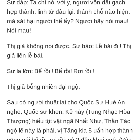
Sư đáp: Ta chỉ nói với y, ngươi vốn đất gạch
hợp thành, linh từ đâu lại, thánh chỗ nào hiện,
mà sát hại người thế ấy? Ngươi hãy nói mau!
Nói mau!
Thị giả không nói được. Sư bảo: Lễ bái đi ! Thị
giả liền lễ bái.
Sư la lớn: Bể rồi ! Bể rồi! Rơi rồi !
Thị giả bỗng nhiên đại ngộ.
Sau có người thuật lại cho Quốc Sư Huệ An
nghe, Quốc sư khen: Kẻ này (Tung Nhạc Hòa
Thượng) hiểu tột vật ngã Nhất Như, Thần Táo
ngộ lẽ này là phải, vị Tăng kia 5 uẩn hợp thành
cũng nói bể rồi, rơi rồi; cả 2 đều khai ngộ. (Vậy,