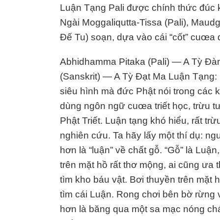
Luận Tạng Pali được chính thức đúc k
Ngài Moggaliqutta-Tissa (Pali), Maudg
Đế Tu) soạn, dựa vào cái “cốt” cuœa 
Abhidhamma Pitaka (Pali) — A Tỳ Đà
(Sanskrit) — A Tỳ Đạt Ma Luận Tạng: lu
siêu hình mà đức Phật nói trong các 
dùng ngôn ngữ cuœa triết học, trừu t
Phật Triết. Luận tạng khó hiểu, rất trừ
nghiên cứu. Ta hãy lấy một thí dụ: ngư
hơn là “luận” về chất gỗ. “Gỗ” là Luận
trên mặt hồ rất thơ mộng, ai cũng ưa 
tìm kho báu vật. Bơi thuyền trên mặt h
tìm cái Luận. Rong chơi bên bờ rừng 
hơn là băng qua một sa mạc nóng chá