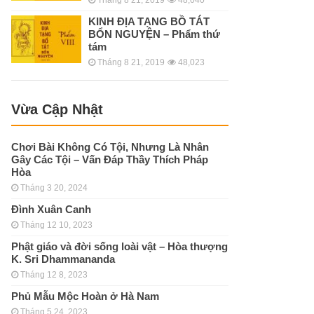
KINH ÐỊA TẠNG BỒ TÁT
BỔN NGUYỆN – Phẩm thứ
tám
Tháng 8 21, 2019
48,023
Vừa Cập Nhật
Chơi Bài Không Có Tội, Nhưng Là Nhân
Gây Các Tội – Vấn Đáp Thầy Thích Pháp
Hòa
Tháng 3 20, 2024
Đình Xuân Canh
Tháng 12 10, 2023
Phật giáo và đời sống loài vật – Hòa thượng
K. Sri Dhammananda
Tháng 12 8, 2023
Phủ Mẫu Mộc Hoàn ở Hà Nam
Tháng 5 24, 2023