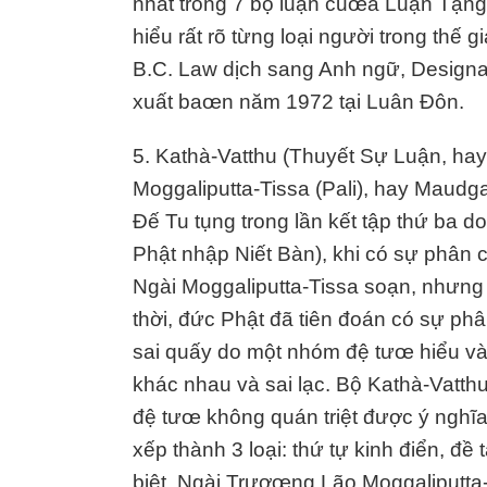
nhất trong 7 bộ luận cuœa Luận Tạng 
hiểu rất rõ từng loại người trong thế 
B.C. Law dịch sang Anh ngữ, Designat
xuất baœn năm 1972 tại Luân Đôn.
5. Kathà-Vatthu (Thuyết Sự Luận, hay
Moggaliputta-Tissa (Pali), hay Maudg
Đế Tu tụng trong lần kết tập thứ ba d
Phật nhập Niết Bàn), khi có sự phân 
Ngài Moggaliputta-Tissa soạn, nhưng 
thời, đức Phật đã tiên đoán có sự ph
sai quấy do một nhóm đệ tưœ hiểu và
khác nhau và sai lạc. Bộ Kathà-Vatth
đệ tưœ không quán triệt được ý nghĩ
xếp thành 3 loại: thứ tự kinh điển, đề
biệt. Ngài Trươœng Lão Moggaliputta-T