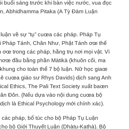
 buổi sáng trước khi bàn việc nước, vua đọc
Lan, Abhidhamma Pitaka (A Tỳ Đàm Luận
luận về sự “tụ” cuœa các pháp. Pháp Tụ
ái Pháp Tánh, Chân Như, Phật Tánh ơœ thế
ơœ trong các pháp, hằng trụ nơi mọi vật. Vì
 mơœ đầu bằng phần Màtikà (khuôn cối, ma
i khung cho toàn thể 7 bộ luận. Nữ học giaœ
hê cuœa giáo sư Rhys Davids) dịch sang Anh
cal Ethics, The Pali Text Society xuất baœn
Luân Đôn. (Nếu dựa vào nội dung cuœa bộ
dịch là Ethical Psychology mới chính xác).
ề các pháp, bổ túc cho bộ Pháp Tụ Luận
ho bộ Giới Thuyết Luận (Dhàtu-Kathà). Bộ