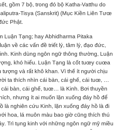
ết, gồm 7 bộ, trong đó bộ Katha-Vatthu do
aliputra-Tisya (Sanskrit) (Mục Kiền Liên Tưœ
đức Phật.
m Luận Tạng; hay Abhidharma Pitaka
ận về các vấn đề triết lý, tâm lý, đạo đức,
kinh. Kinh dùng ngôn ngữ thông thường, Luận
ượng, khó hiểu. Luận Tạng là cốt tuœy cuœa
u tượng và rất khô khan. Vì thế ít người chịu
ời ta thích nhìn cái bàn, cái ghế, cái tuœ, …
, cái bàn, cái ghế, tuœ… là Kinh. Bơi thuyền
thích, nhưng ít ai muốn lặn xuống đáy hồ để
ồ là nghiên cứu Kinh, lặn xuống đáy hồ là đi
với hoa, lá muôn màu bao giờ cũng thích thú
y. Trì tụng kinh với những ngôn ngữ mỹ miều