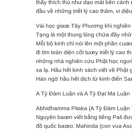
thấy thích thú như dạo mát bên cánh
đầu về những triết lý cao thâm, vi diệ
Vài học giaœ Tây Phương khi nghiên
Tạng là một thung lũng chứa đầy nhữn
Mỗi bộ kinh chỉ nói lên một phần cuœ
đi tìm toàn diện cốt tuœy triết lý cao
những nhà nghiên cứu Phật học người
xa lạ. Hầu hết kinh sách viết về Phật
Hán ngữ hầu hết dịch từ kinh điển San
A Tỳ Đàm Luận và A Tỳ Đạt Ma Luận
Abhidhamma Pitaka (A Tỳ Đàm Luận Tạ
Nguyên baœn viết bằng tiếng Pali đượ
đồ quốc baœo. Mahinda (con vua Aso