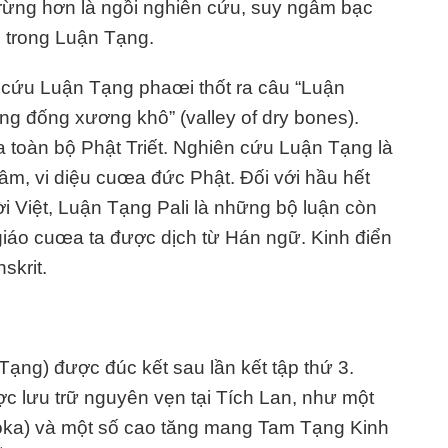
 rừng hơn là ngồi nghiên cứu, suy ngẫm bạc
u trong Luận Tạng.
 cứu Luận Tạng phaœi thốt ra câu “Luận
g đống xương khô” (valley of dry bones).
a toàn bộ Phật Triết. Nghiên cứu Luận Tạng là
 thâm, vi diệu cuœa đức Phật. Đối với hầu hết
 Việt, Luận Tạng Pali là những bộ luận còn
 giáo cuœa ta được dịch từ Hán ngữ. Kinh điển
skrit.
ng) được đúc kết sau lần kết tập thứ 3.
c lưu trữ nguyên vẹn tại Tích Lan, như một
ka) và một số cao tăng mang Tam Tạng Kinh