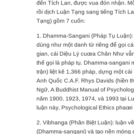
đến Tích Lan, được vua đón nhận. Mỗi
rồi dịch Luận Tạng sang tiếng Tích 
Tạng) gồm 7 cuốn:
1. Dhamma-Sangani (Pháp Tụ Luận): 
dùng như một danh từ riêng để gọi c
gian, cái Diệu Lý cuœa Chân Như vẫn 
thế gọi là pháp tụ. Dhamma-sangani
trận) liệt kê 1,366 pháp, dựng một cá
Anh Quốc C.A.F. Rhys Davids (hiền t
Ngữ, A Buddhist Manual of Psychologi
năm 1900, 1923, 1974, và 1993 tại 
luận này, Psychological Ethics phaœi 
2. Vibhanga (Phân Biệt Luận): luận v
(Dhamma-sangani) và tạo nền móng c