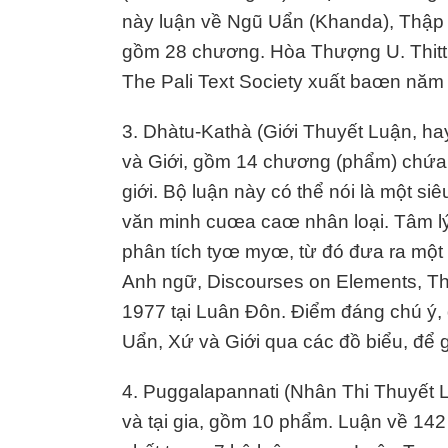
này luận về Ngũ Uẩn (Khanda), Thập N
gồm 28 chương. Hòa Thượng U. Thitti
The Pali Text Society xuất baœn năm
3. Dhàtu-Kathà (Giới Thuyết Luận, ha
và Giới, gồm 14 chương (phẩm) chứa v
giới. Bộ luận này có thể nói là một s
văn minh cuœa caœ nhân loại. Tâm l
phân tích tyœ myœ, từ đó đưa ra một
Anh ngữ, Discourses on Elements, Th
1977 tại Luân Đôn. Điểm đáng chú ý,
Uẩn, Xứ và Giới qua các đồ biểu, để 
4. Puggalapannati (Nhân Thi Thuyết Lu
và tại gia, gồm 10 phẩm. Luận về 142