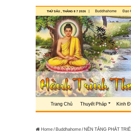
Buddhahome
Đạo 
THỨ SÁU , THÁNG 8 7 2026
Trang Chủ
Thuyết Pháp
Kinh Đ
Home
/
Buddhahome
/
NỀN TẢNG PHẬT TRIẾ