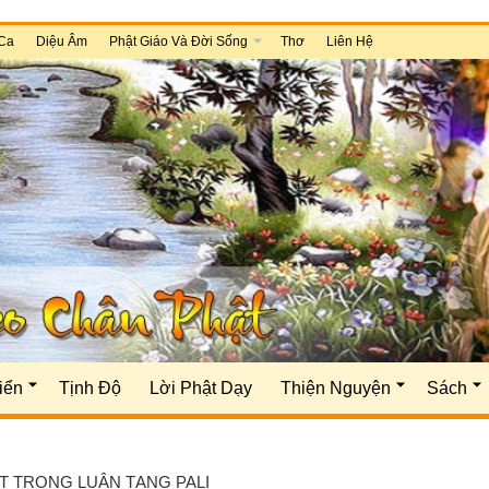
Ca
Diệu Âm
Phật Giáo Và Đời Sống
Thơ
Liên Hệ
iển
Tịnh Độ
Lời Phật Dạy
Thiện Nguyện
Sách
T TRONG LUẬN TẠNG PALI