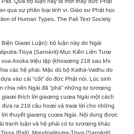
Pali. Qua bộ luận này ta mới thấy đức Phật
gian qua sự phân loại tinh vi. Giáo sư Phật học
ion of Human Types, The Pali Text Society
 Biện Giaœi Luận): bộ luận này do Ngài
aliputra-Tisya (Sanskrit)-Mục Kiền Liên Tưœ
o vua Asoka triệu tập (khoaœng 218 sau khi
chia các hệ phái. Mặc dù bộ Kathà-Vatthu do
dựa vào cái “cốt” do đức Phật nói. Lúc sinh
ân chia nên Ngài đã “phá” những tư tươœng
 giaœi thích lời giaœng cuœa Ngài một cách
u đưa ra 219 câu hoœi và traœ lời cho những
a lời thuyết giaœng cuœa Ngài. Nội dung được
 tài tranh luận và hệ phái có tư tươœng khác
issa (Pali), Maudgaliputra-Tisya (Sanskrit)