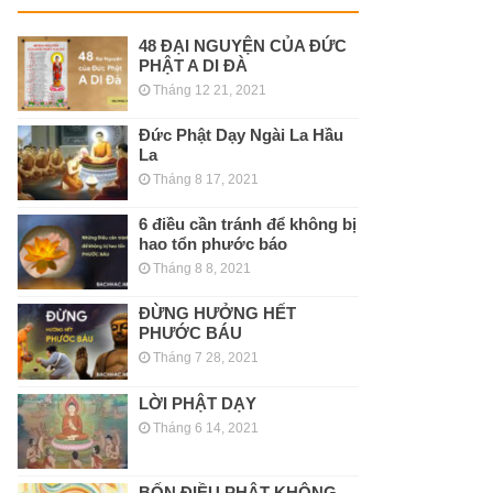
48 ĐẠI NGUYỆN CỦA ĐỨC
PHẬT A DI ĐÀ
Tháng 12 21, 2021
Đức Phật Dạy Ngài La Hầu
La
Tháng 8 17, 2021
6 điều cần tránh để không bị
hao tổn phước báo
Tháng 8 8, 2021
ĐỪNG HƯỞNG HẾT
PHƯỚC BÁU
Tháng 7 28, 2021
LỜI PHẬT DẠY
Tháng 6 14, 2021
BỐN ĐIỀU PHẬT KHÔNG