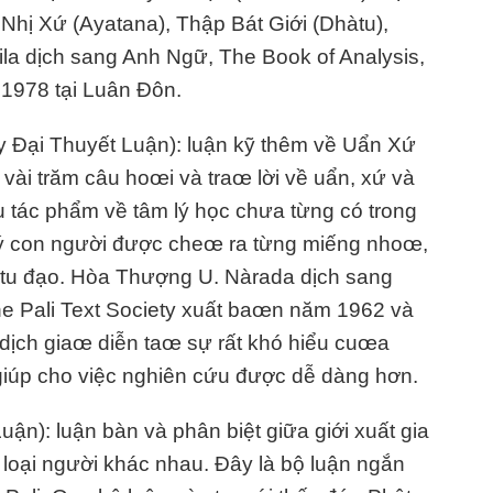
hị Xứ (Ayatana), Thập Bát Giới (Dhàtu),
la dịch sang Anh Ngữ, The Book of Analysis,
 1978 tại Luân Đôn.
y Đại Thuyết Luận): luận kỹ thêm về Uẩn Xứ
ài trăm câu hoœi và traœ lời về uẩn, xứ và
iêu tác phẩm về tâm lý học chưa từng có trong
ý con người được cheœ ra từng miếng nhoœ,
 tu đạo. Hòa Thượng U. Nàrada dịch sang
e Pali Text Society xuất baœn năm 1962 và
 dịch giaœ diễn taœ sự rất khó hiểu cuœa
giúp cho việc nghiên cứu được dễ dàng hơn.
ận): luận bàn và phân biệt giữa giới xuất gia
 loại người khác nhau. Đây là bộ luận ngắn