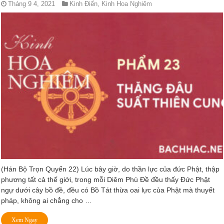
Tháng 9 4, 2021
Kinh Điển
,
Kinh Hoa Nghiêm
(Hán Bộ Trọn Quyển 22) Lúc bây giờ, do thần lực của đức Phật, thập
phương tất cả thế giới, trong mỗi Diêm Phù Ðề đều thấy Ðức Phật
ngự dưới cây bồ đề, đều có Bồ Tát thừa oai lực của Phật mà thuyết
pháp, không ai chẳng cho …
Xem Ngay