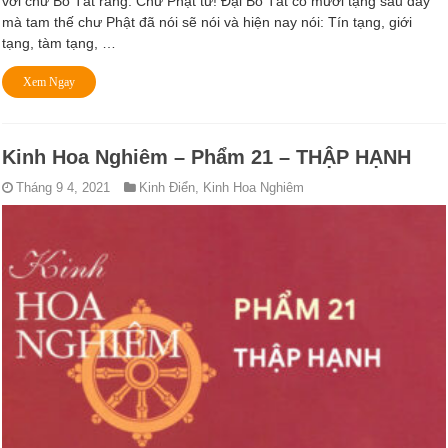
với chư Bồ Tát rằng: Chư Phật tử! Ðại Bồ Tát có mười tạng sau đây
mà tam thế chư Phật đã nói sẽ nói và hiện nay nói: Tín tạng, giới
tạng, tàm tạng, …
Xem Ngay
Kinh Hoa Nghiêm – Phẩm 21 – THẬP HẠNH
Tháng 9 4, 2021
Kinh Điển
,
Kinh Hoa Nghiêm