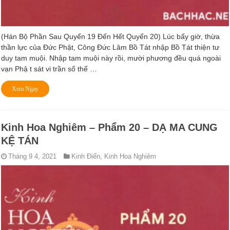
(Hán Bộ Phần Sau Quyển 19 Ðến Hết Quyển 20) Lúc bấy giờ, thừa
thần lực của Ðức Phật, Công Ðức Lâm Bồ Tát nhập Bồ Tát thiện tư
duy tam muội. Nhập tam muội này rồi, mười phương đều quá ngoài
vạn Phậ t sát vi trần số thế …
Xem Ngay
Kinh Hoa Nghiêm – Phẩm 20 – DẠ MA CUNG
KỆ TÁN
Tháng 9 4, 2021
Kinh Điển
,
Kinh Hoa Nghiêm