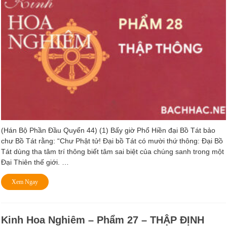
(Hán Bộ Phần Ðầu Quyển 44) (1) Bấy giờ Phổ Hiền đại Bồ Tát bảo
chư Bồ Tát rằng: “Chư Phật tử! Ðại bồ Tát có mười thứ thông: Ðại Bồ
Tát dùng tha tâm trí thông biết tâm sai biệt của chúng sanh trong một
Ðại Thiên thế giới. …
Xem Ngay
Kinh Hoa Nghiêm – Phẩm 27 – THẬP ÐỊNH