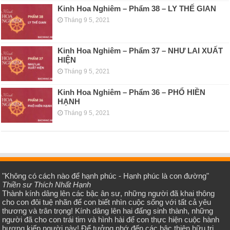
Kinh Hoa Nghiêm – Phẩm 38 – LY THẾ GIAN
Tháng 9 5, 2021
Kinh Hoa Nghiêm – Phẩm 37 – NHƯ LAI XUẤT
HIỆN
Tháng 9 5, 2021
Kinh Hoa Nghiêm – Phẩm 36 – PHỔ HIỀN
HẠNH
Tháng 9 5, 2021
"Không có cách nào để hạnh phúc - Hạnh phúc là con đường"
Thiền sư Thích Nhất Hạnh
Thành kính dâng lên các bậc ân sư, những người đã khai thông
cho con đôi tuệ nhãn để con biết nhìn cuộc sống với tất cả yêu
thương và trân trọng! Kính dâng lên hai đấng sinh thành, những
người đã cho con trái tim và hình hài để con thực hiện cuộc hành
hương kiếp người này! Để tưởng nhớ đến các bậc thiện hữu tri