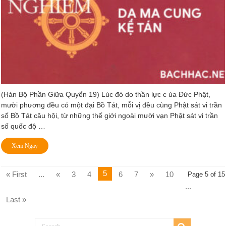
(Hán Bộ Phần Giữa Quyển 19) Lúc đó do thần lực c ủa Ðức Phật,
mười phương đều có một đại Bồ Tát, mỗi vị đều cùng Phật sát vi trần
số Bồ Tát câu hội, từ những thế giới ngoài mười vạn Phật sát vi trần
số quốc độ …
Xem Ngay
5
« First
...
«
3
4
6
7
»
10
Page 5 of 15
...
Last »