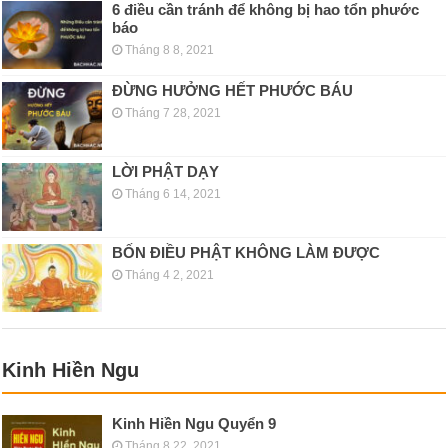
6 điều cần tránh để không bị hao tổn phước
báo
Tháng 8 8, 2021
ĐỪNG HƯỞNG HẾT PHƯỚC BÁU
Tháng 7 28, 2021
LỜI PHẬT DẠY
Tháng 6 14, 2021
BỐN ĐIỀU PHẬT KHÔNG LÀM ĐƯỢC
Tháng 4 2, 2021
Kinh Hiền Ngu
Kinh Hiền Ngu Quyển 9
Tháng 8 22, 2021