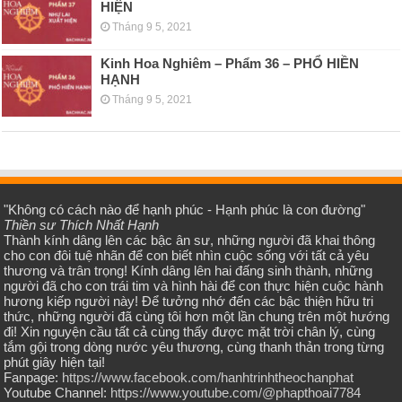
HIỆN
Tháng 9 5, 2021
Kinh Hoa Nghiêm – Phẩm 36 – PHỔ HIỀN
HẠNH
Tháng 9 5, 2021
"Không có cách nào để hạnh phúc - Hạnh phúc là con đường"
Thiền sư Thích Nhất Hạnh
Thành kính dâng lên các bậc ân sư, những người đã khai thông
cho con đôi tuệ nhãn để con biết nhìn cuộc sống với tất cả yêu
thương và trân trọng! Kính dâng lên hai đấng sinh thành, những
người đã cho con trái tim và hình hài để con thực hiện cuộc hành
hương kiếp người này! Để tưởng nhớ đến các bậc thiện hữu tri
thức, những người đã cùng tôi hơn một lần chung trên một hướng
đi! Xin nguyện cầu tất cả cùng thấy được mặt trời chân lý, cùng
tắm gội trong dòng nước yêu thương, cùng thanh thản trong từng
phút giây hiện tại!
Fanpage:
https://www.facebook.com/hanhtrinhtheochanphat
Youtube Channel:
https://www.youtube.com/@phapthoai7784