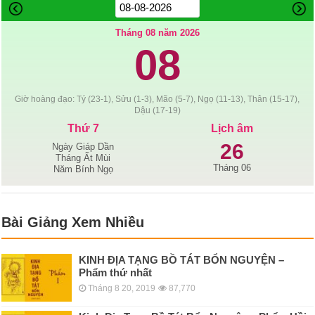
Tháng 08 năm 2026
08
Giờ hoàng đạo: Tý (23-1), Sửu (1-3), Mão (5-7), Ngọ (11-13), Thân (15-17),
Dậu (17-19)
Thứ 7
Lịch âm
26
Ngày Giáp Dần
Tháng Ất Mùi
Tháng 06
Năm Bính Ngọ
Bài Giảng Xem Nhiều
KINH ÐỊA TẠNG BỒ TÁT BỔN NGUYỆN –
Phẩm thứ nhất
Tháng 8 20, 2019
87,770