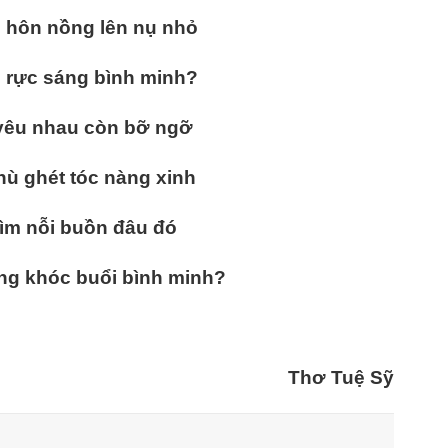
 hôn nồng lên nụ nhỏ
ời rực sáng bình minh?
 yêu nhau còn bỡ ngỡ
thù ghét tóc nàng xinh
 tìm nỗi buồn đâu đó
ng khóc buổi bình minh?
Thơ Tuệ Sỹ