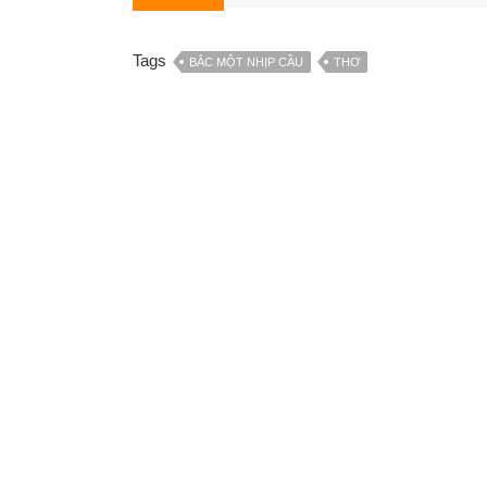
Tags
BẮC MỘT NHỊP CẦU
THƠ