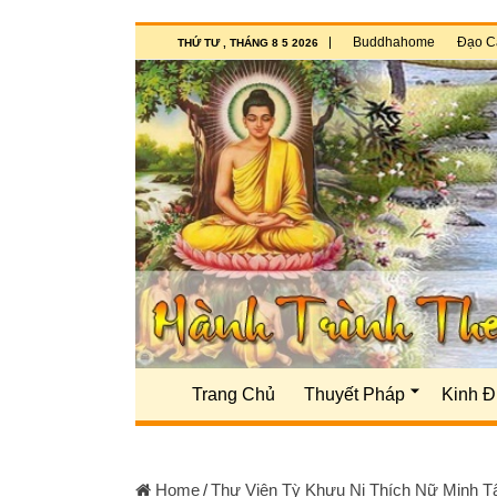
Buddhahome
Đạo C
THỨ TƯ , THÁNG 8 5 2026
Trang Chủ
Thuyết Pháp
Kinh Đ
Home
/
Thư Viện Tỳ Khưu Ni Thích Nữ Minh 