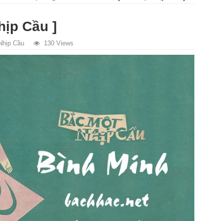
hịp Cầu ]
Nhịp Cầu
130 Views