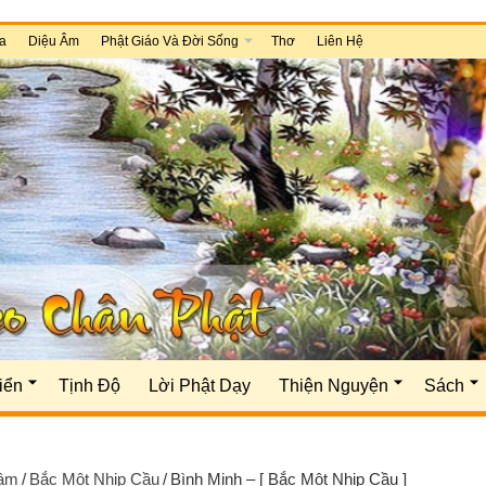
a
Diệu Âm
Phật Giáo Và Đời Sống
Thơ
Liên Hệ
iển
Tịnh Độ
Lời Phật Dạy
Thiện Nguyện
Sách
Tâm
/
Bắc Một Nhịp Cầu
/
Bình Minh – [ Bắc Một Nhịp Cầu ]