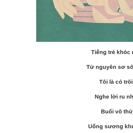
Tiếng trẻ khóc
Từ nguyên sơ s
Tôi là cỏ trô
Nghe lời ru n
Buổi vô thủ
Uống sương khuy