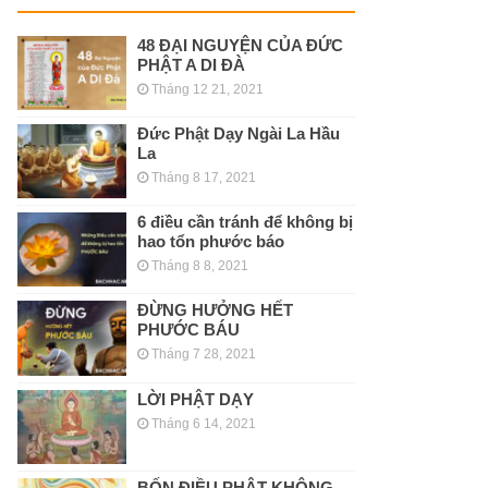
48 ĐẠI NGUYỆN CỦA ĐỨC
PHẬT A DI ĐÀ
Tháng 12 21, 2021
Đức Phật Dạy Ngài La Hầu
La
Tháng 8 17, 2021
6 điều cần tránh để không bị
hao tổn phước báo
Tháng 8 8, 2021
ĐỪNG HƯỞNG HẾT
PHƯỚC BÁU
Tháng 7 28, 2021
LỜI PHẬT DẠY
Tháng 6 14, 2021
BỐN ĐIỀU PHẬT KHÔNG