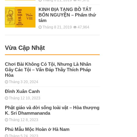
KINH ÐỊA TẠNG BỒ TÁT
BỔN NGUYỆN – Phẩm thứ
tám
Tháng 8 21, 2019
47,964
Vừa Cập Nhật
Chơi Bài Không Có Tội, Nhưng Là Nhân
Gây Các Tội – Vấn Đáp Thầy Thích Pháp
Hòa
Tháng 3 20, 2024
Đình Xuân Canh
Tháng 12 10, 2023
Phật giáo và đời sống loài vật – Hòa thượng
K. Sri Dhammananda
Tháng 12 8, 2023
Phủ Mẫu Mộc Hoàn ở Hà Nam
Tháng 5 24, 2023