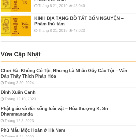
Tháng 8 21, 2019
48,040
KINH ÐỊA TẠNG BỒ TÁT BỔN NGUYỆN –
Phẩm thứ tám
Tháng 8 21, 2019
48,023
Vừa Cập Nhật
Chơi Bài Không Có Tội, Nhưng Là Nhân Gây Các Tội – Vấn
Đáp Thầy Thích Pháp Hòa
Tháng 3 20, 2024
Đình Xuân Canh
Tháng 12 10, 2023
Phật giáo và đời sống loài vật – Hòa thượng K. Sri
Dhammananda
Tháng 12 8, 2023
Phủ Mẫu Mộc Hoàn ở Hà Nam