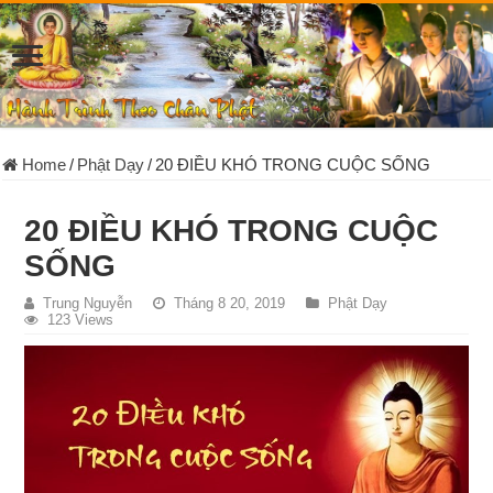
Home
/
Phật Dạy
/
20 ÐIỀU KHÓ TRONG CUỘC SỐNG
20 ÐIỀU KHÓ TRONG CUỘC
SỐNG
Trung Nguyễn
Tháng 8 20, 2019
Phật Dạy
123 Views