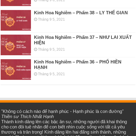
Tháng 9 6, 2021
Kinh Hoa Nghiêm – Phẩm 38 – LY THẾ GIAN
Tháng 9 5, 2021
Kinh Hoa Nghiêm – Phẩm 37 – NHƯ LAI XUẤT
HIỆN
Tháng 9 5, 2021
Kinh Hoa Nghiêm – Phẩm 36 – PHỔ HIỀN
HẠNH
Tháng 9 5, 2021
"Không có cách nào để hạnh phúc - Hạnh phúc là con đường"
Thiền sư Thích Nhất Hạnh
Thành kính dâng lên các bậc ân sư, những người đã khai thông
cho con đôi tuệ nhãn để con biết nhìn cuộc sống với tất cả yêu
thương và trân trọng! Kính dâng lên hai đấng sinh thành, những