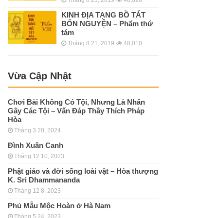
KINH ÐỊA TẠNG BỒ TÁT
BỔN NGUYỆN – Phẩm thứ
tám
Tháng 8 21, 2019
48,010
Vừa Cập Nhật
Chơi Bài Không Có Tội, Nhưng Là Nhân
Gây Các Tội – Vấn Đáp Thầy Thích Pháp
Hòa
Tháng 3 20, 2024
Đình Xuân Canh
Tháng 12 10, 2023
Phật giáo và đời sống loài vật – Hòa thượng
K. Sri Dhammananda
Tháng 12 8, 2023
Phủ Mẫu Mộc Hoàn ở Hà Nam
Tháng 5 24, 2023