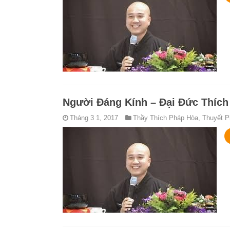
Người Đáng Kính – Đại Đức Thích
Tháng 3 1, 2017
Thầy Thích Pháp Hòa
,
Thuyết P