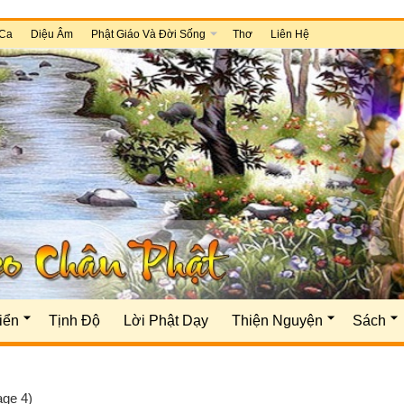
Ca
Diệu Âm
Phật Giáo Và Đời Sống
Thơ
Liên Hệ
iển
Tịnh Độ
Lời Phật Dạy
Thiện Nguyện
Sách
age 4)