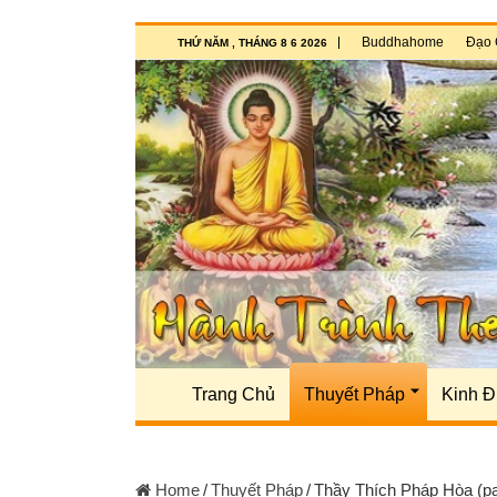
Buddhahome
Đạo 
THỨ NĂM , THÁNG 8 6 2026
Trang Chủ
Thuyết Pháp
Kinh Đ
Home
/
Thuyết Pháp
/
Thầy Thích Pháp Hòa (p