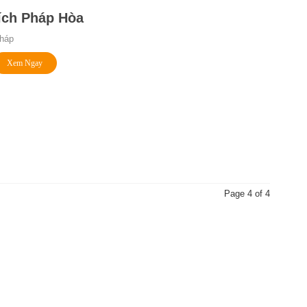
ích Pháp Hòa
háp
Xem Ngay
Page 4 of 4