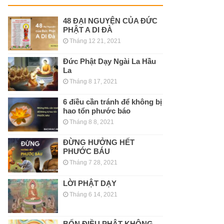
48 ĐẠI NGUYỆN CỦA ĐỨC
PHẬT A DI ĐÀ
Tháng 12 21, 2021
Đức Phật Dạy Ngài La Hầu
La
Tháng 8 17, 2021
6 điều cần tránh để không bị
hao tổn phước báo
Tháng 8 8, 2021
ĐỪNG HƯỞNG HẾT
PHƯỚC BÁU
Tháng 7 28, 2021
LỜI PHẬT DẠY
Tháng 6 14, 2021
BỐN ĐIỀU PHẬT KHÔNG