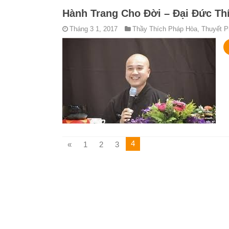
Hành Trang Cho Đời – Đại Đức Th
Tháng 3 1, 2017
Thầy Thích Pháp Hòa
,
Thuyết P
4
«
1
2
3