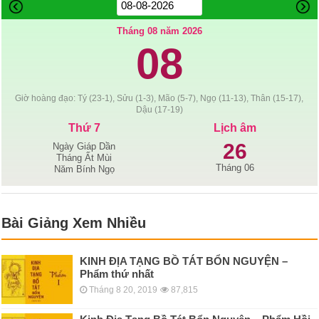
Tháng 08 năm 2026
08
Giờ hoàng đạo: Tý (23-1), Sửu (1-3), Mão (5-7), Ngọ (11-13), Thân (15-17),
Dậu (17-19)
Thứ 7
Lịch âm
26
Ngày Giáp Dần
Tháng Ất Mùi
Tháng 06
Năm Bính Ngọ
Bài Giảng Xem Nhiều
KINH ÐỊA TẠNG BỒ TÁT BỔN NGUYỆN –
Phẩm thứ nhất
Tháng 8 20, 2019
87,815