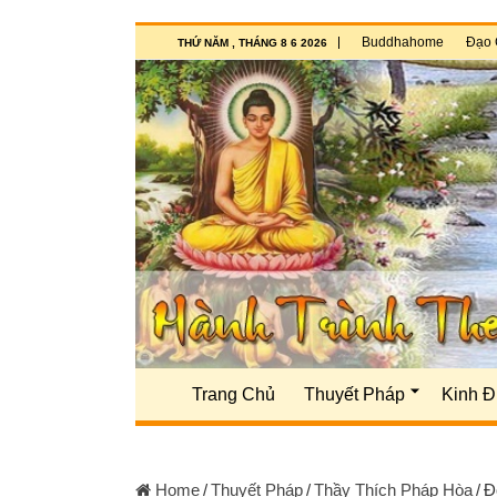
Buddhahome
Đạo 
THỨ NĂM , THÁNG 8 6 2026
Trang Chủ
Thuyết Pháp
Kinh Đ
Home
/
Thuyết Pháp
/
Thầy Thích Pháp Hòa
/
Đ