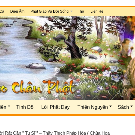
Ca
Diệu Âm
Phật Giáo Và Đời Sống
Thơ
Liên Hệ
iển
Tịnh Độ
Lời Phật Dạy
Thiện Nguyện
Sách
ời Rất Cần ” Tu Sĩ ” – Thầy Thích Pháp Hòa ( Chùa Hoa