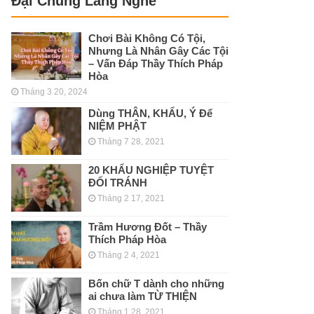
Đại Chúng Lắng Nghe
Chơi Bài Không Có Tội,
Nhưng Là Nhân Gây Các Tội
– Vấn Đáp Thầy Thích Pháp
Hòa
Tháng 3 20, 2024
Dùng THÂN, KHẨU, Ý Để
NIỆM PHẬT
Tháng 7 28, 2021
20 KHẨU NGHIỆP TUYỆT
ĐỐI TRÁNH
Tháng 2 17, 2021
Trầm Hương Đốt – Thầy
Thích Pháp Hòa
Tháng 2 4, 2021
Bốn chữ T dành cho những
ai chưa làm TỪ THIỆN
Tháng 1 28, 2021