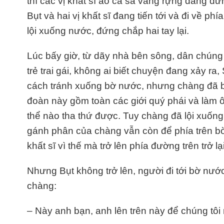
thì các vị khất sĩ áo cà sa vàng rựng đang đ
Bụt và hai vị khất sĩ đang tiến tới và đi về ph
lội xuống nước, đứng chắp hai tay lại.
Lúc bấy giờ, từ dãy nhà bên sông, dân chúng
trẻ trai gái, không ai biết chuyện đang xảy ra,
cách tránh xuống bờ nước, nhưng chàng đã b
đoàn này gồm toàn các giới quý phái và làm ô 
thể nào tha thứ được. Tuy chàng đã lội xuốn
gánh phân của chàng vẫn còn để phía trên bờ
khất sĩ vì thế mà trở lên phía đường trên trở lại
Nhưng Bụt không trở lên, người đi tới bờ nướ
chàng:
– Này anh bạn, anh lên trên này để chúng tôi