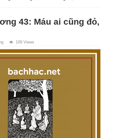
ng 43: Máu ai cũng đỏ,
ng
109 Views