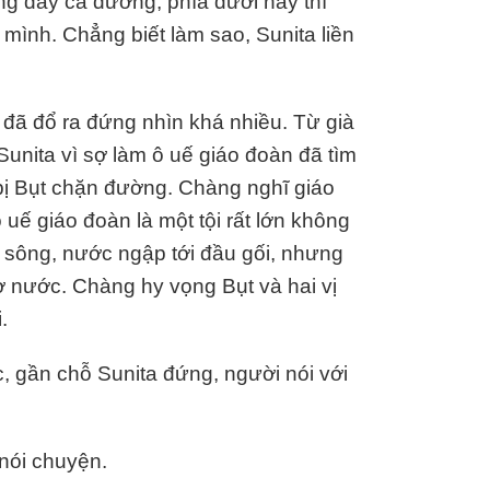
ứng đầy cả đường, phía dưới này thì
ía mình. Chẳng biết làm sao, Sunita liền
 đã đổ ra đứng nhìn khá nhiều. Từ già
 Sunita vì sợ làm ô uế giáo đoàn đã tìm
ị Bụt chặn đường. Chàng nghĩ giáo
uế giáo đoàn là một tội rất lớn không
g sông, nước ngập tới đầu gối, nhưng
 nước. Chàng hy vọng Bụt và hai vị
.
c, gần chỗ Sunita đứng, người nói với
 nói chuyện.