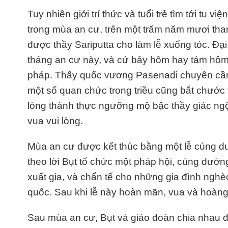
Tuy nhiên giới trí thức và tuổi trẻ tìm tới tu 
trong mùa an cư, trên một trăm năm mươi than
được thầy Sariputta cho làm lễ xuống tóc. Đại 
tháng an cư này, và cứ bảy hôm hay tám hôm m
pháp. Thấy quốc vương Pasenadi chuyên cần
một số quan chức trong triều cũng bắt chước 
lòng thành thực ngưỡng mộ bậc thầy giác ngộ
vua vui lòng.
Mùa an cư được kết thúc bằng một lễ cúng dư
theo lời Bụt tổ chức một pháp hội, cúng dườ
xuất gia, và chẩn tế cho những gia đình nghè
quốc. Sau khi lễ này hoàn mãn, vua và hoàng 
Sau mùa an cư, Bụt và giáo đoàn chia nhau đi