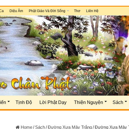
Ca
Diệu Âm
Phật Giáo Và Đời Sống
Thơ
Liên Hệ
iển
Tịnh Độ
Lời Phật Dạy
Thiện Nguyện
Sách
Home
/
Sách
/
Đường Xưa Mây Trắng
/
Đường Xưa Mây Tr