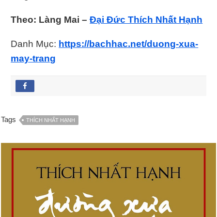
Theo: Làng Mai –
Đại Đức Thích Nhất Hạnh
Danh Mục:
https://bachhac.net/duong-xua-
may-trang
Tags
THÍCH NHẤT HẠNH