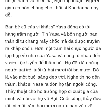
nhiệt thành và thiết tha, Bụt ưng thuận. Người
giao cả bốn chàng cho khất sĩ Kondanna dạy
dỗ.
Bạn bè cũ của vị khất sĩ Yasa đông có tới
hàng trăm người. Tin Yasa và bốn người bạn
thân đi tu chẳng mấy chốc mà đã được truyền
ra khắp chốn. Hơn một trăm hai chục người đã
tập họp về nhà của Yasa và cùng rủ nhau đến
vườn Lộc Uyển để thăm hỏi. Họ đều là những
người trai trẻ, tuổi từ hai mươi tới ba mươi. Đó
là vào một buổi sáng đẹp trời. Nghe tin họ đến
thăm, khất sĩ Yasa ra đón họ tận ngoài cổng.
Thầy thuật cho họ trường hợp đi xuất gia của
mình và nói với họ về Bụt. Cuối cùng, thầy đưa
tất cả một trăm hai mươi người bạn vào yết