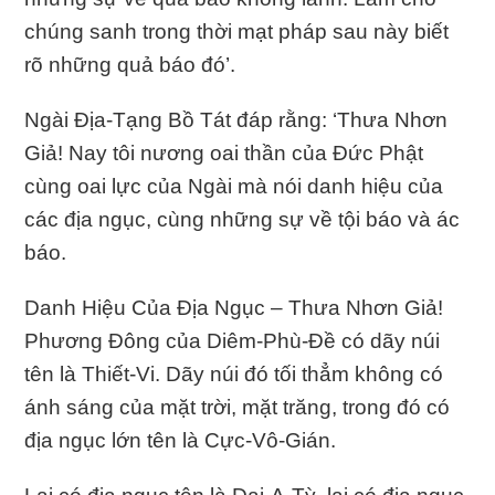
chúng sanh trong thời mạt pháp sau này biết
rõ những quả báo đó’.
Ngài Ðịa-Tạng Bồ Tát đáp rằng: ‘Thưa Nhơn
Giả! Nay tôi nương oai thần của Ðức Phật
cùng oai lực của Ngài mà nói danh hiệu của
các địa ngục, cùng những sự về tội báo và ác
báo.
Danh Hiệu Của Ðịa Ngục – Thưa Nhơn Giả!
Phương Ðông của Diêm-Phù-Ðề có dãy núi
tên là Thiết-Vi. Dãy núi đó tối thẳm không có
ánh sáng của mặt trời, mặt trăng, trong đó có
địa ngục lớn tên là Cực-Vô-Gián.