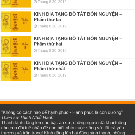
Tháng 8 20, 2019
KINH ÐỊA TẠNG BỒ TÁT BỔN NGUYỆN –
Phẩm thứ ba
Tháng 8 20, 2019
KINH ÐỊA TẠNG BỒ TÁT BỔN NGUYỆN –
Phẩm thứ hai
Tháng 8 20, 2019
KINH ÐỊA TẠNG BỒ TÁT BỔN NGUYỆN –
Phẩm thứ nhất
Tháng 8 20, 2019
"Không có cách nào để hạnh phúc - Hạnh phúc là con đường"
Thiền sư Thích Nhất Hạnh
Thành kính dâng lên các bậc ân sư, những người đã khai thông
cho con đôi tuệ nhãn để con biết nhìn cuộc sống với tất cả yêu
thương và trân trọng! Kính dâng lên hai đấng sinh thành, những