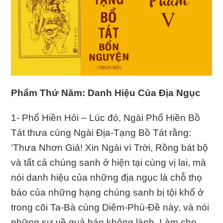
Phẩm Thứ Năm: Danh Hiệu Của Ðịa Ngục
1- Phổ Hiền Hỏi – Lúc đó, Ngài Phổ Hiền Bồ
Tát thưa cùng Ngài Ðịa-Tạng Bồ Tát rằng:
‘Thưa Nhơn Giả! Xin Ngài vì Trời, Rồng bát bộ
và tất cả chúng sanh ở hiện tại cùng vị lai, mà
nói danh hiệu của những địa ngục là chỗ thọ
báo của những hạng chúng sanh bị tội khổ ở
trong cõi Ta-Bà cùng Diêm-Phù-Ðề này, và nói
những sự về quả báo không lành. Làm cho